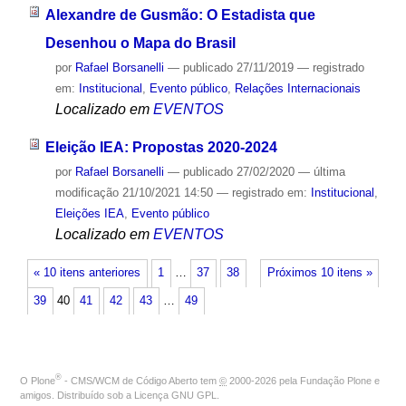
Alexandre de Gusmão: O Estadista que
Desenhou o Mapa do Brasil
por
Rafael Borsanelli
—
publicado
27/11/2019
— registrado
em:
Institucional
,
Evento público
,
Relações Internacionais
Localizado em
EVENTOS
Eleição IEA: Propostas 2020-2024
por
Rafael Borsanelli
—
publicado
27/02/2020
—
última
modificação
21/10/2021 14:50
— registrado em:
Institucional
,
Eleições IEA
,
Evento público
Localizado em
EVENTOS
« 10 itens anteriores
1
…
37
38
Próximos 10 itens »
39
40
41
42
43
…
49
®
O
Plone
- CMS/WCM de Código Aberto
tem
©
2000-2026 pela
Fundação Plone
e
amigos. Distribuído sob a
Licença GNU GPL
.