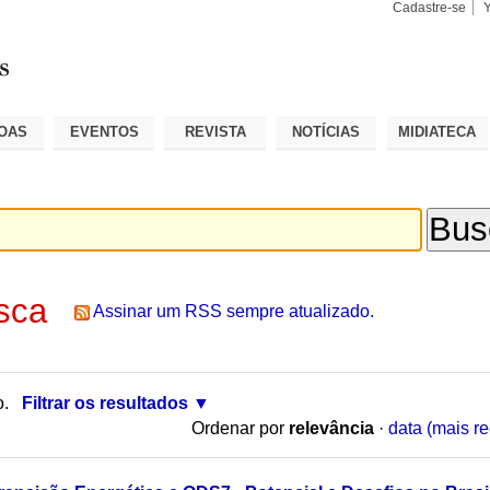
Cadastre-se
Busca
Busca
Avançad
OAS
EVENTOS
REVISTA
NOTÍCIAS
MIDIATECA
sca
Assinar um RSS sempre atualizado.
o.
Filtrar os resultados
Ordenar por
relevância
·
data (mais re