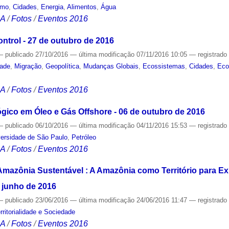
smo
,
Cidades
,
Energia
,
Alimentos
,
Água
CA
/
Fotos
/
Eventos 2016
trol - 27 de outubro de 2016
—
publicado
27/10/2016
—
última modificação
07/11/2016 10:05
— registrad
dade
,
Migração
,
Geopolítica
,
Mudanças Globais
,
Ecossistemas
,
Cidades
,
Eco
CA
/
Fotos
/
Eventos 2016
ico em Óleo e Gás Offshore - 06 de outubro de 2016
—
publicado
06/10/2016
—
última modificação
04/11/2016 15:53
— registrad
versidade de São Paulo
,
Petróleo
CA
/
Fotos
/
Eventos 2016
Amazônia Sustentável : A Amazônia como Território para E
e junho de 2016
—
publicado
23/06/2016
—
última modificação
24/06/2016 11:47
— registrad
rritorialidade e Sociedade
CA
/
Fotos
/
Eventos 2016