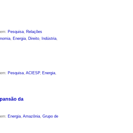
o em:
Pesquisa
,
Relações
nomia
,
Energia
,
Direito
,
Indústria
,
o em:
Pesquisa
,
ACIESP
,
Energia
,
xpansão da
o em:
Energia
,
Amazônia
,
Grupo de