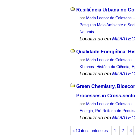
Resiliência Urbana no Co
por
Maria Leonor de Calasans
Pesquisa Meio Ambiente e Soc
Naturais
Localizado em
MIDIATE
Qualidade Energética: His
por
Maria Leonor de Calasans
Khronos: História da Ciência, 
Localizado em
MIDIATE
Green Chemistry, Bioecon
Processes in Cross-sector
por
Maria Leonor de Calasans
Energia
,
Pró-Reitoria de Pequi
Localizado em
MIDIATE
« 10 itens anteriores
1
2
3