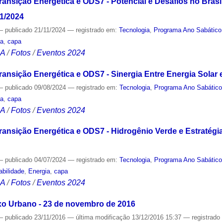
ransição Energética e ODS7 - Potencial e Desafios no Brasil
11/2024
—
publicado
21/11/2024
— registrado em:
Tecnologia
,
Programa Ano Sabático
ia
,
capa
CA
/
Fotos
/
Eventos 2024
ransição Energética e ODS7 - Sinergia Entre Energia Solar e
—
publicado
09/08/2024
— registrado em:
Tecnologia
,
Programa Ano Sabátic
ia
,
capa
CA
/
Fotos
/
Eventos 2024
Transição Energética e ODS7 - Hidrogênio Verde e Estratég
—
publicado
04/07/2024
— registrado em:
Tecnologia
,
Programa Ano Sabátic
abilidade
,
Energia
,
capa
CA
/
Fotos
/
Eventos 2024
xo Urbano - 23 de novembro de 2016
—
publicado
23/11/2016
—
última modificação
13/12/2016 15:37
— registrad