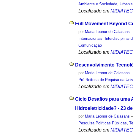
Ambiente e Sociedade
,
Urbani
Localizado em
MIDIATE
Full Movement Beyond Con
por
Maria Leonor de Calasans
Internacionais
,
Interdisciplinari
Comunicação
Localizado em
MIDIATE
Desenvolvimento Tecnológ
por
Maria Leonor de Calasans
Pró-Reitoria de Pequisa da Uni
Localizado em
MIDIATE
Ciclo Desafios para uma 
Hidroeletricidade? - 23 d
por
Maria Leonor de Calasans
Pesquisa Políticas Públicas, Te
Localizado em
MIDIATE