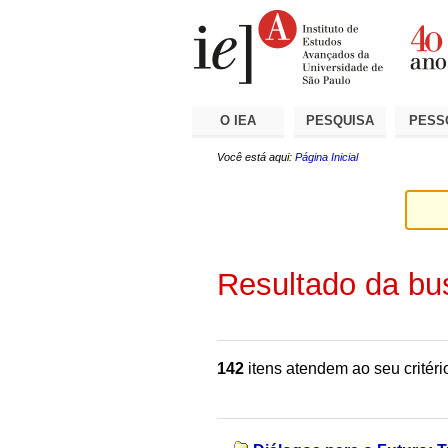
Ir
Ferramentas
Seções
para
Pessoais
o
conteúdo.
|
Ir
para
a
O IEA
PESQUISA
PESS
navegação
Você está aqui:
Página Inicial
Resultado da bu
142
itens atendem ao seu critéri