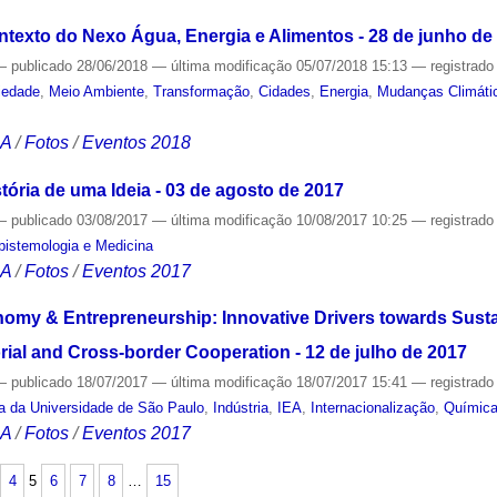
ntexto do Nexo Água, Energia e Alimentos - 28 de junho de
—
publicado
28/06/2018
—
última modificação
05/07/2018 15:13
— registrad
iedade
,
Meio Ambiente
,
Transformação
,
Cidades
,
Energia
,
Mudanças Climáti
CA
/
Fotos
/
Eventos 2018
tória de uma Ideia - 03 de agosto de 2017
—
publicado
03/08/2017
—
última modificação
10/08/2017 10:25
— registrad
Epistemologia e Medicina
CA
/
Fotos
/
Eventos 2017
omy & Entrepreneurship: Innovative Drivers towards Sust
ial and Cross-border Cooperation - 12 de julho de 2017
—
publicado
18/07/2017
—
última modificação
18/07/2017 15:41
— registrad
sa da Universidade de São Paulo
,
Indústria
,
IEA
,
Internacionalização
,
Químic
CA
/
Fotos
/
Eventos 2017
4
5
6
7
8
…
15