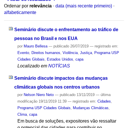
Ordenar por
relevância
·
data (mais recente primeiro)
·
alfabeticamente
Seminário discute o enfrentamento ao tráfico de
pessoas no Brasil e nos EUA
por
Mauro Bellesa
—
publicado
26/07/2019
— registrado em:
Evento
,
Direitos humanos
,
Violência
,
Justiça
,
Programa USP
Cidades Globais
,
Estados Unidos
,
capa
Localizado em
NOTÍCIAS
Seminário discute impactos das mudanças
climáticas globais nos centros urbanos
por
Nelson Niero Neto
—
publicado
13/11/2019
—
última
modificação
19/11/2019 11:39
— registrado em:
Cidades
,
Programa USP Cidades Globais
,
Mudanças Climáticas
,
Clima
,
capa
Em busca de soluções, expositores vão ressaltar
o potencial das cidades para contribuir no