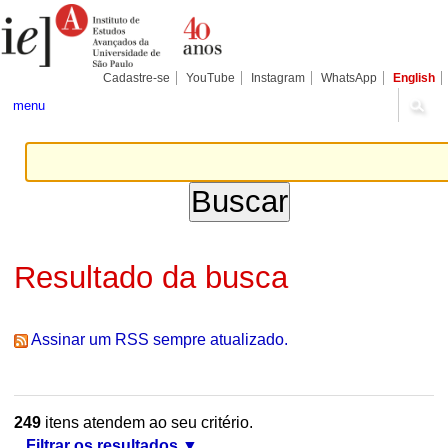
Ir
Ferramentas
Seções
para
Pessoais
o
conteúdo.
|
Cadastre-se
YouTube
Instagram
WhatsApp
English
Ir
para
menu
a
navegação
Resultado da busca
Assinar um RSS sempre atualizado.
249
itens atendem ao seu critério.
Filtrar os resultados