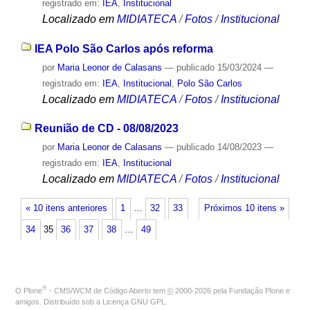
registrado em:
IEA
,
Institucional
Localizado em
MIDIATECA
/
Fotos
/
Institucional
IEA Polo São Carlos após reforma
por
Maria Leonor de Calasans
—
publicado
15/03/2024
—
registrado em:
IEA
,
Institucional
,
Polo São Carlos
Localizado em
MIDIATECA
/
Fotos
/
Institucional
Reunião de CD - 08/08/2023
por
Maria Leonor de Calasans
—
publicado
14/08/2023
—
registrado em:
IEA
,
Institucional
Localizado em
MIDIATECA
/
Fotos
/
Institucional
« 10 itens anteriores
1
…
32
33
Próximos 10 itens »
34
35
36
37
38
…
49
®
O
Plone
- CMS/WCM de Código Aberto
tem
©
2000-2026 pela
Fundação Plone
e
amigos. Distribuído sob a
Licença GNU GPL
.