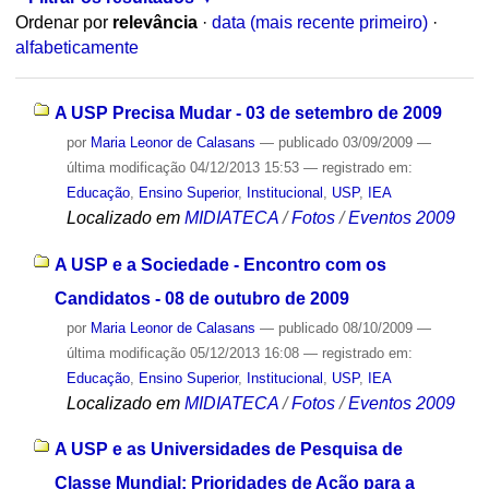
Ordenar por
relevância
·
data (mais recente primeiro)
·
alfabeticamente
A USP Precisa Mudar - 03 de setembro de 2009
por
Maria Leonor de Calasans
—
publicado
03/09/2009
—
última modificação
04/12/2013 15:53
— registrado em:
Educação
,
Ensino Superior
,
Institucional
,
USP
,
IEA
Localizado em
MIDIATECA
/
Fotos
/
Eventos 2009
A USP e a Sociedade - Encontro com os
Candidatos - 08 de outubro de 2009
por
Maria Leonor de Calasans
—
publicado
08/10/2009
—
última modificação
05/12/2013 16:08
— registrado em:
Educação
,
Ensino Superior
,
Institucional
,
USP
,
IEA
Localizado em
MIDIATECA
/
Fotos
/
Eventos 2009
A USP e as Universidades de Pesquisa de
Classe Mundial: Prioridades de Ação para a