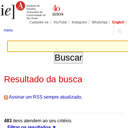
Ir
Ferramentas
Seções
para
Pessoais
o
conteúdo.
|
Cadastre-se
YouTube
Instagram
WhatsApp
English
Ir
para
menu
a
navegação
Resultado da busca
Assinar um RSS sempre atualizado.
483
itens atendem ao seu critério.
Filtrar os resultados