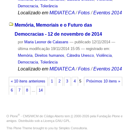
Democracia
,
Tolerância
Localizado em
MIDIATECA
/
Fotos
/
Eventos 2014
Memória, Memoriais e o Futuro das
Democracias - 12 de novembro de 2014
por
Maria Leonor de Calasans
—
publicado
12/11/2014
—
última modificação
19/11/2014 15:05
— registrado em:
Memória
,
Direitos humanos
,
Cátedra Unesco
,
Violência
,
Democracia
,
Tolerância
Localizado em
MIDIATECA
/
Fotos
/
Eventos 2014
« 10 itens anteriores
1
2
3
4
5
Próximos 10 itens »
6
7
8
…
14
®
O
Plone
- CMS/WCM de Código Aberto
tem
©
2000-2026 pela
Fundação Plone
e
amigos. Distribuído sob a
Licença GNU GPL
.
This Plone Theme brought to you by
Simples Consultoria
.