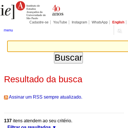
Ir
Ferramentas
Seções
para
Pessoais
o
conteúdo.
|
Cadastre-se
YouTube
Instagram
WhatsApp
English
Ir
para
menu
a
navegação
Resultado da busca
Assinar um RSS sempre atualizado.
137
itens atendem ao seu critério.
Filtrar os resultados