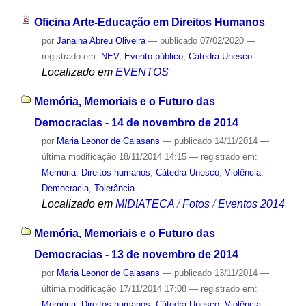
Oficina Arte-Educação em Direitos Humanos
por
Janaina Abreu Oliveira
—
publicado
07/02/2020
—
registrado em:
NEV
,
Evento público
,
Cátedra Unesco
Localizado em
EVENTOS
Memória, Memoriais e o Futuro das
Democracias - 14 de novembro de 2014
por
Maria Leonor de Calasans
—
publicado
14/11/2014
—
última modificação
18/11/2014 14:15
— registrado em:
Memória
,
Direitos humanos
,
Cátedra Unesco
,
Violência
,
Democracia
,
Tolerância
Localizado em
MIDIATECA
/
Fotos
/
Eventos 2014
Memória, Memoriais e o Futuro das
Democracias - 13 de novembro de 2014
por
Maria Leonor de Calasans
—
publicado
13/11/2014
—
última modificação
17/11/2014 17:08
— registrado em:
Memória
,
Direitos humanos
,
Cátedra Unesco
,
Violência
,