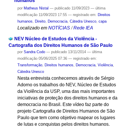
humanos
por
Matheus Nistal
—
publicado
11/09/2023
—
última
modificação
11/09/2023 17:55
— registrado em:
Direitos
humanos
,
Direito
,
Democracia
,
Cátedra Unesco
,
capa
Localizado em
NOTÍCIAS
/
Rede IEA
NEV Núcleo de Estudos da Violência -
Cartografia dos Direitos Humanos de São Paulo
por
Sandra Codo
—
publicado
13/11/2014
—
última
modificação
05/06/2025 07:36
— registrado em:
Transformação
,
Direitos humanos
,
Democracia
,
Violência
,
Cátedra Unesco
Nesta entrevista conhecemos através de Sérgio
Adorno os trabalhos do NEV, Núcleo de Estudos
da Violência da USP, uma das mais importantes
iniciativas de proteção dos direitos humanos e da
democracia no Brasil. Este vídeo faz parte do
projeto Cartografia de Direitos Humanos de São
Paulo que tem como objetivo mapear os lugares
de lutas e conquistas pelos direitos humanos.