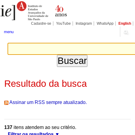
Ir
Ferramentas
Seções
para
Pessoais
o
conteúdo.
|
Cadastre-se
YouTube
Instagram
WhatsApp
English
Ir
para
menu
a
navegação
Resultado da busca
Assinar um RSS sempre atualizado.
137
itens atendem ao seu critério.
Filtrar os resultados