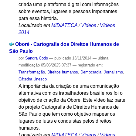
criada uma plataforma digital com informações
sobre eventos, lugares e pessoas importantes
para essa história.
Localizado em
MIDIATECA
/
Vídeos
/
Vídeos
2014
Oboré - Cartografia dos Direitos Humanos de
São Paulo
por
Sandra Codo
—
publicado
13/11/2014
—
última
modificação
05/06/2025 07:37
— registrado em:
Transformação
,
Direitos humanos
,
Democracia
,
Jornalismo
,
Cátedra Unesco
A importância da criação de uma comunicação
alternativa com os trabalhadores brasileiros foi o
objetivo de criação da Oboré. Este vídeo faz parte
do projeto Cartografia de Direitos Humanos de
São Paulo que tem como objetivo mapear os
lugares de lutas e conquistas pelos direitos
humanos.
Localizado em
MIDIATECA
/
Vídeos
/
Vídeos