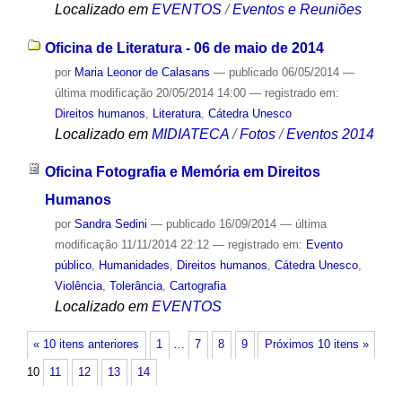
Localizado em
EVENTOS
/
Eventos e Reuniões
Oficina de Literatura - 06 de maio de 2014
por
Maria Leonor de Calasans
—
publicado
06/05/2014
—
última modificação
20/05/2014 14:00
— registrado em:
Direitos humanos
,
Literatura
,
Cátedra Unesco
Localizado em
MIDIATECA
/
Fotos
/
Eventos 2014
Oficina Fotografia e Memória em Direitos
Humanos
por
Sandra Sedini
—
publicado
16/09/2014
—
última
modificação
11/11/2014 22:12
— registrado em:
Evento
público
,
Humanidades
,
Direitos humanos
,
Cátedra Unesco
,
Violência
,
Tolerância
,
Cartografia
Localizado em
EVENTOS
« 10 itens anteriores
1
…
7
8
9
Próximos 10 itens »
10
11
12
13
14