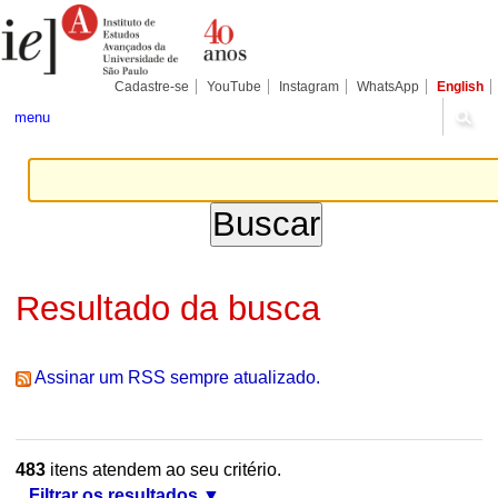
Ir
Ferramentas
Seções
para
Pessoais
o
conteúdo.
|
Cadastre-se
YouTube
Instagram
WhatsApp
English
Ir
para
menu
a
navegação
Resultado da busca
Assinar um RSS sempre atualizado.
483
itens atendem ao seu critério.
Filtrar os resultados