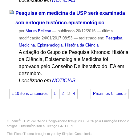
Localizado em
NOTÍCIAS
Pesquisa em medicina da USP será examinada
sob enfoque histórico-epistemológico
por
Mauro Bellesa
—
publicado
20/12/2016
—
última
modificação
24/01/2017 08:53
— registrado em:
Pesquisa
,
Medicina
,
Epistemologia
,
História da Ciência
A criação do Grupo de Pesquisa Khronos: História
da Ciência, Epistemologia e Medicina foi
aprovada pelo Conselho Deliberativo do IEA em
dezembro.
Localizado em
NOTÍCIAS
« 10 itens anteriores
1
2
3
4
Próximos 8 itens »
®
O
Plone
- CMS/WCM de Código Aberto
tem
©
2000-2026 pela
Fundação Plone
e
amigos. Distribuído sob a
Licença GNU GPL
.
This Plone Theme brought to you by
Simples Consultoria
.