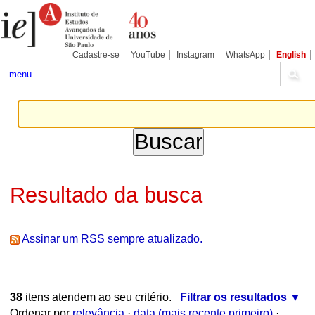
Ir
Ferramentas
Seções
para
Pessoais
o
conteúdo.
|
Cadastre-se
YouTube
Instagram
WhatsApp
English
Ir
para
menu
a
navegação
Resultado da busca
Assinar um RSS sempre atualizado.
38
itens atendem ao seu critério.
Filtrar os resultados
Ordenar por
relevância
·
data (mais recente primeiro)
·