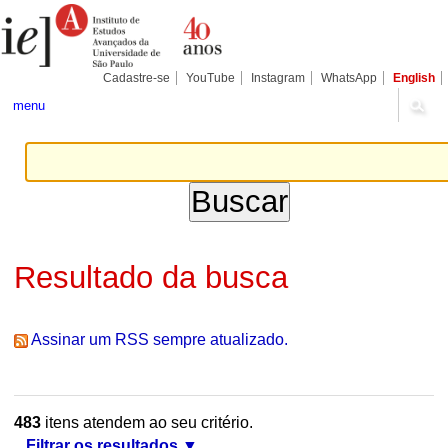
Ir
Ferramentas
Seções
para
Pessoais
o
conteúdo.
|
Cadastre-se
YouTube
Instagram
WhatsApp
English
Ir
para
menu
a
navegação
Resultado da busca
Assinar um RSS sempre atualizado.
483
itens atendem ao seu critério.
Filtrar os resultados