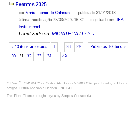
Eventos 2025
por
Maria Leonor de Calasans
—
publicado
31/01/2013
—
última modificação
28/03/2025 16:32
— registrado em:
IEA
,
Institucional
Localizado em
MIDIATECA
/
Fotos
« 10 itens anteriores
1
…
28
29
Próximos 10 itens »
30
31
32
33
34
…
49
®
O
Plone
- CMS/WCM de Código Aberto
tem
©
2000-2026 pela
Fundação Plone
e
amigos. Distribuído sob a
Licença GNU GPL
.
This Plone Theme brought to you by
Simples Consultoria
.