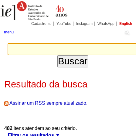
Ir
Ferramentas
Seções
para
Pessoais
o
conteúdo.
|
Cadastre-se
YouTube
Instagram
WhatsApp
English
Ir
para
menu
a
navegação
Resultado da busca
Assinar um RSS sempre atualizado.
482
itens atendem ao seu critério.
Filtrar os resultados