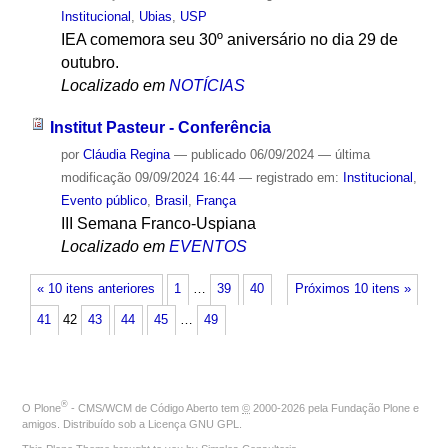
Institucional
,
Ubias
,
USP
IEA comemora seu 30º aniversário no dia 29 de
outubro.
Localizado em
NOTÍCIAS
Institut Pasteur - Conferência
por
Cláudia Regina
—
publicado
06/09/2024
—
última
modificação
09/09/2024 16:44
— registrado em:
Institucional
,
Evento público
,
Brasil
,
França
III Semana Franco-Uspiana
Localizado em
EVENTOS
« 10 itens anteriores
1
…
39
40
Próximos 10 itens »
41
42
43
44
45
…
49
®
O
Plone
- CMS/WCM de Código Aberto
tem
©
2000-2026 pela
Fundação Plone
e
amigos. Distribuído sob a
Licença GNU GPL
.