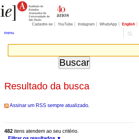
Ir
Ferramentas
Seções
para
Pessoais
o
conteúdo.
|
Cadastre-se
YouTube
Instagram
WhatsApp
English
Ir
para
menu
a
navegação
Resultado da busca
Assinar um RSS sempre atualizado.
482
itens atendem ao seu critério.
Filtrar os resultados