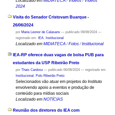
Localizado em
MIDIATECA
/
Vídeos
/
Vídeos
2024
Visita do Senador Cristovam Buarque -
26/06/2024
por
Maria Leonor de Calasans
—
publicado
09/08/2024
—
registrado em:
IEA
,
Institucional
Localizado em
MIDIATECA
/
Fotos
/
Institucional
IEA-RP oferece duas vagas de bolsa PUB para
estudantes da USP Ribeirão Preto
por
Thais Cardoso
—
publicado
06/08/2024
— registrado em:
Institucional
,
Polo Ribeirão Preto
Selecionados vão atuar em projetos do Instituto
envolvendo apoio a eventos e produção de
conteúdo para mídias sociais
Localizado em
NOTÍCIAS
Reunião dos diretores do IEA com