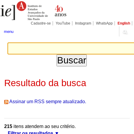
Ir
Ferramentas
Seções
para
Pessoais
o
conteúdo.
|
Cadastre-se
YouTube
Instagram
WhatsApp
English
Ir
para
menu
a
navegação
Resultado da busca
Assinar um RSS sempre atualizado.
215
itens atendem ao seu critério.
Filtrar os resultados