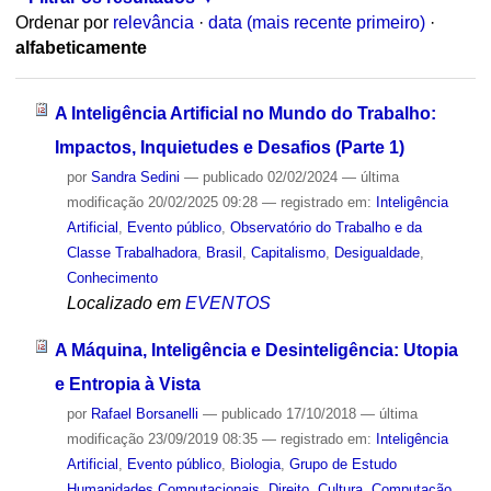
Ordenar por
relevância
·
data (mais recente primeiro)
·
alfabeticamente
A Inteligência Artificial no Mundo do Trabalho:
Impactos, Inquietudes e Desafios (Parte 1)
por
Sandra Sedini
—
publicado
02/02/2024
—
última
modificação
20/02/2025 09:28
— registrado em:
Inteligência
Artificial
,
Evento público
,
Observatório do Trabalho e da
Classe Trabalhadora
,
Brasil
,
Capitalismo
,
Desigualdade
,
Conhecimento
Localizado em
EVENTOS
A Máquina, Inteligência e Desinteligência: Utopia
e Entropia à Vista
por
Rafael Borsanelli
—
publicado
17/10/2018
—
última
modificação
23/09/2019 08:35
— registrado em:
Inteligência
Artificial
,
Evento público
,
Biologia
,
Grupo de Estudo
Humanidades Computacionais
,
Direito
,
Cultura
,
Computação
,