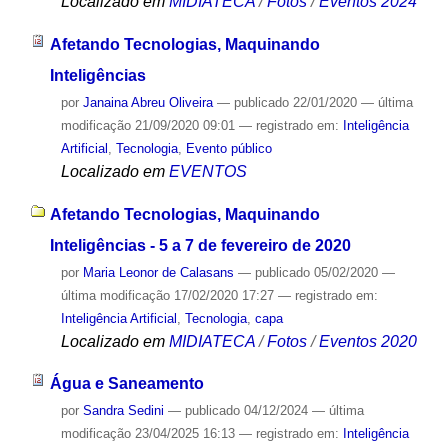
Localizado em
MIDIATECA
/
Fotos
/
Eventos 2024
Afetando Tecnologias, Maquinando
Inteligências
por
Janaina Abreu Oliveira
—
publicado
22/01/2020
—
última
modificação
21/09/2020 09:01
— registrado em:
Inteligência
Artificial
,
Tecnologia
,
Evento público
Localizado em
EVENTOS
Afetando Tecnologias, Maquinando
Inteligências - 5 a 7 de fevereiro de 2020
por
Maria Leonor de Calasans
—
publicado
05/02/2020
—
última modificação
17/02/2020 17:27
— registrado em:
Inteligência Artificial
,
Tecnologia
,
capa
Localizado em
MIDIATECA
/
Fotos
/
Eventos 2020
Água e Saneamento
por
Sandra Sedini
—
publicado
04/12/2024
—
última
modificação
23/04/2025 16:13
— registrado em:
Inteligência