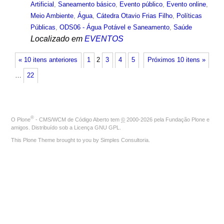
Artificial
,
Saneamento básico
,
Evento público
,
Evento online
,
Meio Ambiente
,
Água
,
Cátedra Otavio Frias Filho
,
Políticas
Públicas
,
ODS06 - Água Potável e Saneamento
,
Saúde
Localizado em
EVENTOS
« 10 itens anteriores
1
2
3
4
5
Próximos 10 itens »
…
22
®
O
Plone
- CMS/WCM de Código Aberto
tem
©
2000-2026 pela
Fundação Plone
e
amigos. Distribuído sob a
Licença GNU GPL
.
This Plone Theme brought to you by
Simples Consultoria
.