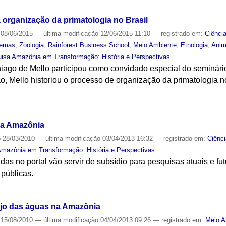
a organização da primatologia no Brasil
08/06/2015
—
última modificação
12/06/2015 11:10
— registrado em:
Ciênci
temas
,
Zoologia
,
Rainforest Business School
,
Meio Ambiente
,
Etnologia
,
Anim
isa Amazônia em Transformação: História e Perspectivas
hiago de Mello participou como convidado especial do seminário
o, Mello historiou o processo de organização da primatologia no
S
e a Amazônia
o
28/03/2010
—
última modificação
03/04/2013 16:32
— registrado em:
Ciênc
mazônia em Transformação: História e Perspectivas
as no portal vão servir de subsídio para pesquisas atuais e f
 públicas.
S
ejo das águas na Amazônia
15/08/2010
—
última modificação
04/04/2013 09:26
— registrado em:
Meio A