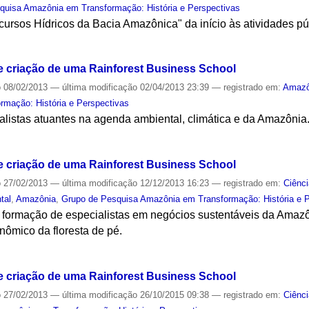
quisa Amazônia em Transformação: História e Perspectivas
ursos Hídricos da Bacia Amazônica" da início às atividades pú
S
e criação de uma Rainforest Business School
o
08/02/2013
—
última modificação
02/04/2013 23:39
— registrado em:
Amazô
mação: História e Perspectivas
alistas atuantes na agenda ambiental, climática e da Amazônia
S
e criação de uma Rainforest Business School
o
27/02/2013
—
última modificação
12/12/2013 16:23
— registrado em:
Ciênc
tal
,
Amazônia
,
Grupo de Pesquisa Amazônia em Transformação: História e 
 a formação de especialistas em negócios sustentáveis da Amaz
onômico da floresta de pé.
S
e criação de uma Rainforest Business School
o
27/02/2013
—
última modificação
26/10/2015 09:38
— registrado em:
Ciênc