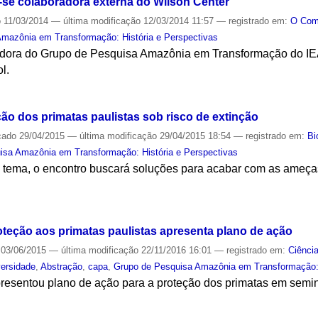
-se colaboradora externa do Wilson Center
o
11/03/2014
—
última modificação
12/03/2014 11:57
— registrado em:
O Co
mazônia em Transformação: História e Perspectivas
dora do Grupo de Pesquisa Amazônia em Transformação do IEA e
l.
S
ção dos primatas paulistas sob risco de extinção
cado
29/04/2015
—
última modificação
29/04/2015 18:54
— registrado em:
Bi
isa Amazônia em Transformação: História e Perspectivas
no tema, o encontro buscará soluções para acabar com as ameç
S
teção aos primatas paulistas apresenta plano de ação
03/06/2015
—
última modificação
22/11/2016 16:01
— registrado em:
Ciênci
versidade
,
Abstração
,
capa
,
Grupo de Pesquisa Amazônia em Transformação: 
presentou plano de ação para a proteção dos primatas em semin
S