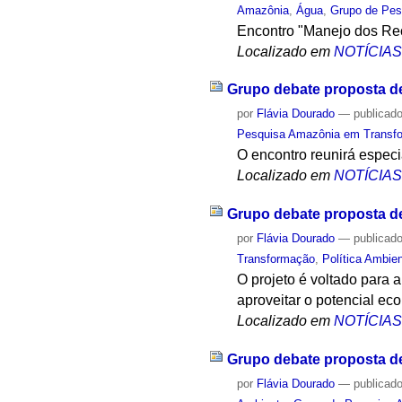
Amazônia
,
Água
,
Grupo de Pes
Encontro "Manejo dos Rec
Localizado em
NOTÍCIA
Grupo debate proposta d
por
Flávia Dourado
—
publicad
Pesquisa Amazônia em Transfor
O encontro reunirá especi
Localizado em
NOTÍCIA
Grupo debate proposta d
por
Flávia Dourado
—
publicad
Transformação
,
Política Ambien
O projeto é voltado para
aproveitar o potencial ec
Localizado em
NOTÍCIA
Grupo debate proposta d
por
Flávia Dourado
—
publicad