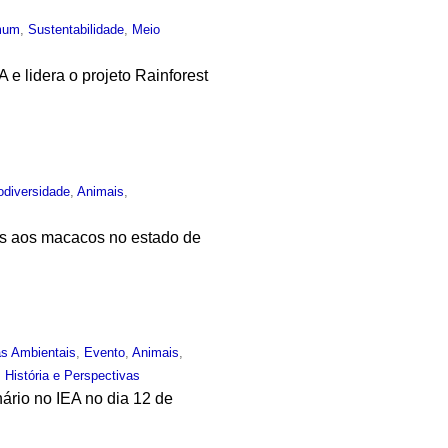
mum
,
Sustentabilidade
,
Meio
 lidera o projeto Rainforest
odiversidade
,
Animais
,
as aos macacos no estado de
as Ambientais
,
Evento
,
Animais
,
História e Perspectivas
ário no IEA no dia 12 de