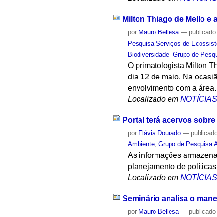
Milton Thiago de Mello e 
por
Mauro Bellesa
—
publicado
Pesquisa Serviços de Ecossis
Biodiversidade
,
Grupo de Pesqu
O primatologista Milton T
dia 12 de maio. Na ocasiã
envolvimento com a área.
Localizado em
NOTÍCIA
Portal terá acervos sobr
por
Flávia Dourado
—
publicad
Ambiente
,
Grupo de Pesquisa A
As informações armazenad
planejamento de políticas
Localizado em
NOTÍCIA
Seminário analisa o man
por
Mauro Bellesa
—
publicado