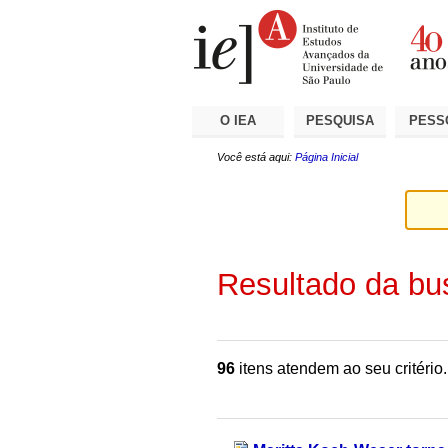
Ir
Ferramentas
Seções
para
Pessoais
o
conteúdo.
|
Ir
para
a
O IEA
PESQUISA
PESS
navegação
Você está aqui:
Página Inicial
Resultado da bu
96
itens atendem ao seu critério.