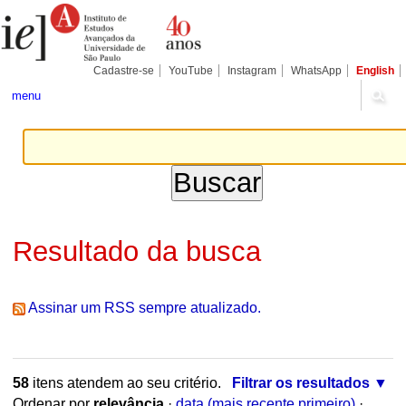
Ir
Ferramentas
Seções
para
Pessoais
o
conteúdo.
|
Cadastre-se
YouTube
Instagram
WhatsApp
English
Ir
para
menu
a
navegação
Resultado da busca
Assinar um RSS sempre atualizado.
58
itens atendem ao seu critério.
Filtrar os resultados
Ordenar por
relevância
·
data (mais recente primeiro)
·