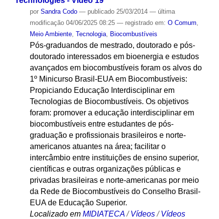
Technologies - Vídeo 19
por
Sandra Codo
—
publicado
25/03/2014
—
última
modificação
04/06/2025 08:25
— registrado em:
O Comum
,
Meio Ambiente
,
Tecnologia
,
Biocombustíveis
Pós-graduandos de mestrado, doutorado e pós-
doutorado interessados em bioenergia e estudos
avançados em biocombustíveis foram os alvos do
1º Minicurso Brasil-EUA em Biocombustíveis:
Propiciando Educação Interdisciplinar em
Tecnologias de Biocombustíveis. Os objetivos
foram: promover a educação interdisciplinar em
biocombustíveis entre estudantes de pós-
graduação e profissionais brasileiros e norte-
americanos atuantes na área; facilitar o
intercâmbio entre instituições de ensino superior,
científicas e outras organizações públicas e
privadas brasileiras e norte-americanas por meio
da Rede de Biocombustíveis do Conselho Brasil-
EUA de Educação Superior.
Localizado em
MIDIATECA
/
Vídeos
/
Vídeos