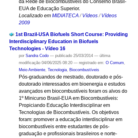
da Rede de Biocombustíveis do Conselho Brasil-
EUA de Educação Superior.
Localizado em
MIDIATECA
/
Vídeos
/
Vídeos
2009
1st Brazil-USA Biofuels Short Course: Providing
Interdisciplinary Education in Biofuels
Technologies - Vídeo 16
por
Sandra Codo
—
publicado
25/03/2014
—
última
modificação
04/06/2025 08:20
— registrado em:
O Comum
,
Meio Ambiente
,
Tecnologia
,
Biocombustíveis
Pós-graduandos de mestrado, doutorado e pós-
doutorado interessados em bioenergia e estudos
avançados em biocombustíveis foram os alvos do
1º Minicurso Brasil-EUA em Biocombustíveis:
Propiciando Educação Interdisciplinar em
Tecnologias de Biocombustíveis. Os objetivos
foram: promover a educação interdisciplinar em
biocombustíveis entre estudantes de pós-
graduação e profissionais brasileiros e norte-