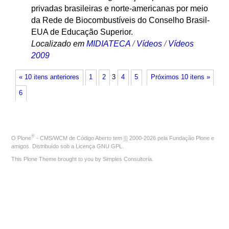
privadas brasileiras e norte-americanas por meio
da Rede de Biocombustíveis do Conselho Brasil-
EUA de Educação Superior.
Localizado em
MIDIATECA
/
Vídeos
/
Vídeos
2009
« 10 itens anteriores
1
2
3
4
5
Próximos 10 itens »
6
®
O
Plone
- CMS/WCM de Código Aberto
tem
©
2000-2026 pela
Fundação Plone
e
amigos. Distribuído sob a
Licença GNU GPL
.
This Plone Theme brought to you by
Simples Consultoria
.