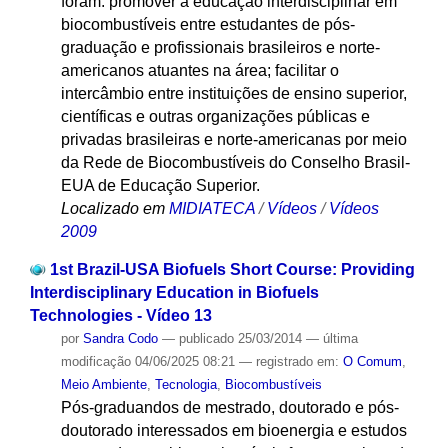
foram: promover a educação interdisciplinar em
biocombustíveis entre estudantes de pós-
graduação e profissionais brasileiros e norte-
americanos atuantes na área; facilitar o
intercâmbio entre instituições de ensino superior,
científicas e outras organizações públicas e
privadas brasileiras e norte-americanas por meio
da Rede de Biocombustíveis do Conselho Brasil-
EUA de Educação Superior.
Localizado em
MIDIATECA
/
Vídeos
/
Vídeos
2009
1st Brazil-USA Biofuels Short Course: Providing
Interdisciplinary Education in Biofuels
Technologies - Vídeo 13
por
Sandra Codo
—
publicado
25/03/2014
—
última
modificação
04/06/2025 08:21
— registrado em:
O Comum
,
Meio Ambiente
,
Tecnologia
,
Biocombustíveis
Pós-graduandos de mestrado, doutorado e pós-
doutorado interessados em bioenergia e estudos