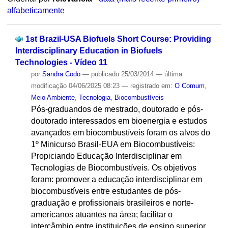
alfabeticamente
1st Brazil-USA Biofuels Short Course: Providing
Interdisciplinary Education in Biofuels
Technologies - Vídeo 11
por
Sandra Codo
—
publicado
25/03/2014
—
última
modificação
04/06/2025 08:23
— registrado em:
O Comum
,
Meio Ambiente
,
Tecnologia
,
Biocombustíveis
Pós-graduandos de mestrado, doutorado e pós-
doutorado interessados em bioenergia e estudos
avançados em biocombustíveis foram os alvos do
1º Minicurso Brasil-EUA em Biocombustíveis:
Propiciando Educação Interdisciplinar em
Tecnologias de Biocombustíveis. Os objetivos
foram: promover a educação interdisciplinar em
biocombustíveis entre estudantes de pós-
graduação e profissionais brasileiros e norte-
americanos atuantes na área; facilitar o
intercâmbio entre instituições de ensino superior,