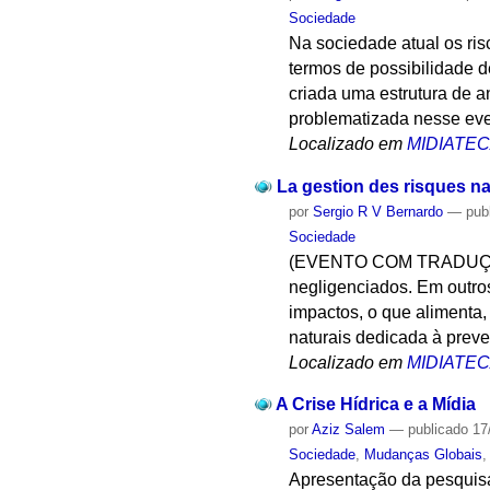
Sociedade
Na sociedade atual os ris
termos de possibilidade d
criada uma estrutura de a
problematizada nesse eve
Localizado em
MIDIATE
La gestion des risques na
por
Sergio R V Bernardo
—
pub
Sociedade
(EVENTO COM TRADUÇÃO 
negligenciados. Em outros
impactos, o que alimenta,
naturais dedicada à prev
Localizado em
MIDIATE
A Crise Hídrica e a Mídia
por
Aziz Salem
—
publicado
17
Sociedade
,
Mudanças Globais
Apresentação da pesquisa 