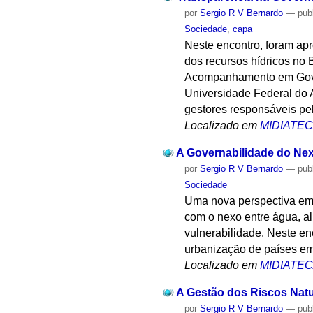
por
Sergio R V Bernardo
—
pub
Sociedade
,
capa
Neste encontro, foram apr
dos recursos hídricos no 
Acompanhamento em Gove
Universidade Federal do 
gestores responsáveis pel
Localizado em
MIDIATE
A Governabilidade do Ne
por
Sergio R V Bernardo
—
pub
Sociedade
Uma nova perspectiva em 
com o nexo entre água, a
vulnerabilidade. Neste en
urbanização de países em
Localizado em
MIDIATE
A Gestão dos Riscos Natu
por
Sergio R V Bernardo
—
pub