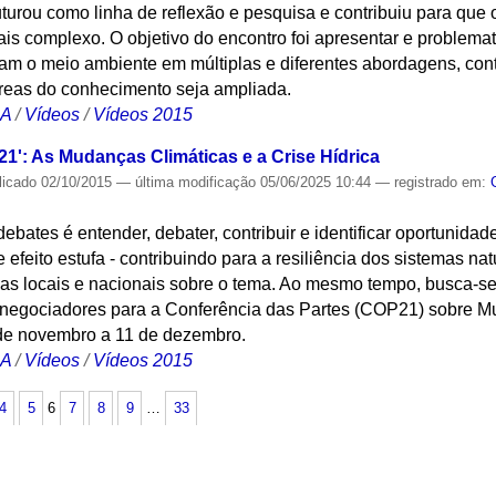
ruturou como linha de reflexão e pesquisa e contribuiu para que
is complexo. O objetivo do encontro foi apresentar e problemat
gam o meio ambiente em múltiplas e diferentes abordagens, con
áreas do conhecimento seja ampliada.
CA
/
Vídeos
/
Vídeos 2015
1': As Mudanças Climáticas e a Crise Hídrica
licado
02/10/2015
—
última modificação
05/06/2025 10:44
— registrado em:
 debates é entender, debater, contribuir e identificar oportuni
feito estufa - contribuindo para a resiliência dos sistemas natu
icas locais e nacionais sobre o tema. Ao mesmo tempo, busca-s
s negociadores para a Conferência das Partes (COP21) sobre 
 de novembro a 11 de dezembro.
CA
/
Vídeos
/
Vídeos 2015
4
5
6
7
8
9
…
33