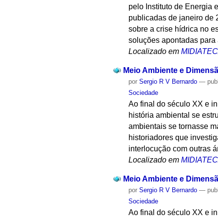
pelo Instituto de Energia
publicadas de janeiro de 
sobre a crise hídrica no 
soluções apontadas para 
Localizado em
MIDIATE
Meio Ambiente e Dimensão
por
Sergio R V Bernardo
—
pub
Sociedade
Ao final do século XX e i
história ambiental se est
ambientais se tornasse ma
historiadores que investi
interlocução com outras 
Localizado em
MIDIATE
Meio Ambiente e Dimensão
por
Sergio R V Bernardo
—
pub
Sociedade
Ao final do século XX e i