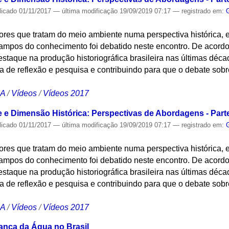
licado
01/11/2017
—
última modificação
19/09/2019 07:17
— registrado em:
ores que tratam do meio ambiente numa perspectiva histórica,
campos do conhecimento foi debatido neste encontro. De acord
staque na produção historiográfica brasileira nas últimas déca
a de reflexão e pesquisa e contribuindo para que o debate sob
CA
/
Vídeos
/
Vídeos 2017
 e Dimensão Histórica: Perspectivas de Abordagens - Parte
licado
01/11/2017
—
última modificação
19/09/2019 07:17
— registrado em:
ores que tratam do meio ambiente numa perspectiva histórica,
campos do conhecimento foi debatido neste encontro. De acord
staque na produção historiográfica brasileira nas últimas déca
a de reflexão e pesquisa e contribuindo para que o debate sob
CA
/
Vídeos
/
Vídeos 2017
ança da Água no Brasil