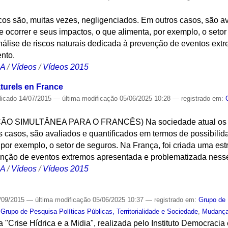
cos são, muitas vezes, negligenciados. Em outros casos, são a
e ocorrer e seus impactos, o que alimenta, por exemplo, o setor
nálise de riscos naturais dedicada à prevenção de eventos ext
nto.
CA
/
Vídeos
/
Vídeos 2015
turels en France
licado
14/07/2015
—
última modificação
05/06/2025 10:28
— registrado em:
SIMULTÂNEA PARA O FRANCÊS) Na sociedade atual os risc
 casos, são avaliados e quantificados em termos de possibilid
 por exemplo, o setor de seguros. Na França, foi criada uma estr
enção de eventos extremos apresentada e problematizada ness
CA
/
Vídeos
/
Vídeos 2015
/09/2015
—
última modificação
05/06/2025 10:37
— registrado em:
Grupo de
,
Grupo de Pesquisa Políticas Públicas, Territorialidade e Sociedade
,
Mudança
"Crise Hídrica e a Midia", realizada pelo Instituto Democracia 