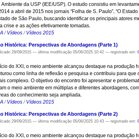
 e Ambiente da USP (IEE/USP). O estudo consistiu em levantame
2014 a abril de 2015 nos jornais “Folha de S. Paulo”, “O Estado
estado de São Paulo, buscando identificar os principais atores
a crise e as ações efetivamente tomadas.
CA
/
Vídeos
/
Vídeos 2015
 Histórica: Perspectivas de Abordagens (Parte 1)
licado
29/09/2015
—
última modificação
05/06/2025 10:42
— registrado em:
nício do XXI, o meio ambiente alcançou destaque na produção hist
ruturou como linha de reflexão e pesquisa e contribuiu para que
is complexo. O objetivo do encontro foi apresentar e problemat
gam o meio ambiente em múltiplas e diferentes abordagens, con
áreas do conhecimento seja ampliada.
CA
/
Vídeos
/
Vídeos 2015
 Histórica: Perspectivas de Abordagens (Parte 2)
licado
29/09/2015
—
última modificação
05/06/2025 10:43
— registrado em:
nício do XXI, o meio ambiente alcançou destaque na produção hist