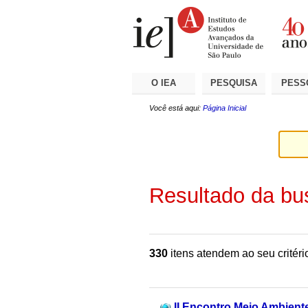
Ir
Ferramentas
Seções
para
Pessoais
o
conteúdo.
|
Ir
para
a
O IEA
PESQUISA
PESS
navegação
Você está aqui:
Página Inicial
Resultado da bu
330
itens atendem ao seu critéri
II Encontro Meio Ambiente