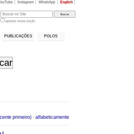
YouTube
Instagram
WhatsApp
English
apenas nesta seção
a…
PUBLICAÇÕES
POLOS
cente primeiro)
·
alfabeticamente
 I