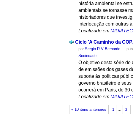
história ambiental se est
ambientais se tornasse ma
historiadores que investi
interlocução com outras 
Localizado em
MIDIATE
Ciclo 'A Caminho da COP2
por
Sergio R V Bernardo
—
pub
Sociedade
O objetivo desta série de
de emissões dos gases de e
suporte às políticas públ
governo brasileiro e seu
ocorrerá em Paris, de 30
Localizado em
MIDIATE
« 10 itens anteriores
1
…
3