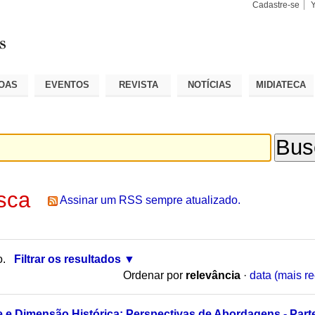
Cadastre-se
Busca
Busca
Avançad
OAS
EVENTOS
REVISTA
NOTÍCIAS
MIDIATECA
sca
Assinar um RSS sempre atualizado.
o.
Filtrar os resultados
Ordenar por
relevância
·
data (mais re
 e Dimensão Histórica: Perspectivas de Abordagens - Parte