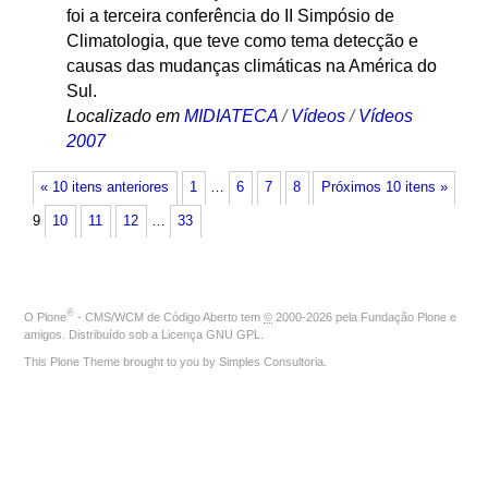
foi a terceira conferência do II Simpósio de
Climatologia, que teve como tema detecção e
causas das mudanças climáticas na América do
Sul.
Localizado em
MIDIATECA
/
Vídeos
/
Vídeos
2007
« 10 itens anteriores
1
…
6
7
8
Próximos 10 itens »
9
10
11
12
…
33
®
O
Plone
- CMS/WCM de Código Aberto
tem
©
2000-2026 pela
Fundação Plone
e
amigos. Distribuído sob a
Licença GNU GPL
.
This Plone Theme brought to you by
Simples Consultoria
.