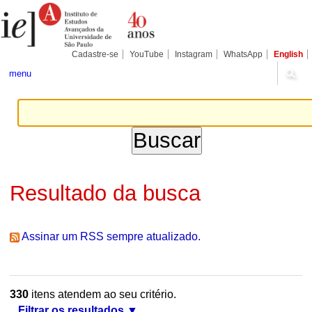
Ir
Ferramentas
Seções
para
Pessoais
o
conteúdo.
|
Cadastre-se
YouTube
Instagram
WhatsApp
English
Ir
para
menu
a
navegação
Resultado da busca
Assinar um RSS sempre atualizado.
330
itens atendem ao seu critério.
Filtrar os resultados