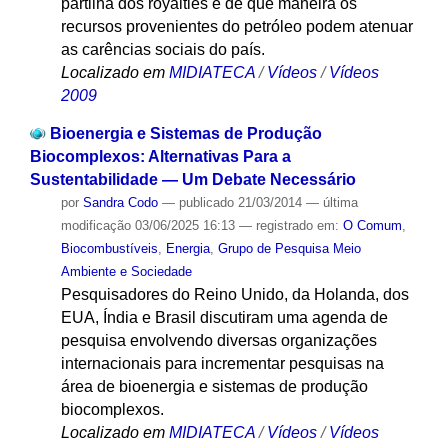
partilha dos royalties e de que maneira os
recursos provenientes do petróleo podem atenuar
as carências sociais do país.
Localizado em
MIDIATECA
/
Vídeos
/
Vídeos
2009
Bioenergia e Sistemas de Produção
Biocomplexos: Alternativas Para a
Sustentabilidade — Um Debate Necessário
por
Sandra Codo
—
publicado
21/03/2014
—
última
modificação
03/06/2025 16:13
— registrado em:
O Comum
,
Biocombustíveis
,
Energia
,
Grupo de Pesquisa Meio
Ambiente e Sociedade
Pesquisadores do Reino Unido, da Holanda, dos
EUA, Índia e Brasil discutiram uma agenda de
pesquisa envolvendo diversas organizações
internacionais para incrementar pesquisas na
área de bioenergia e sistemas de produção
biocomplexos.
Localizado em
MIDIATECA
/
Vídeos
/
Vídeos