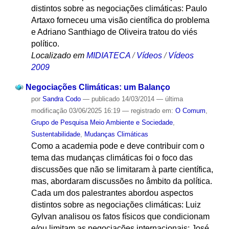
distintos sobre as negociações climáticas: Paulo
Artaxo forneceu uma visão científica do problema
e Adriano Santhiago de Oliveira tratou do viés
político.
Localizado em
MIDIATECA
/
Vídeos
/
Vídeos
2009
Negociações Climáticas: um Balanço
por
Sandra Codo
—
publicado
14/03/2014
—
última
modificação
03/06/2025 16:19
— registrado em:
O Comum
,
Grupo de Pesquisa Meio Ambiente e Sociedade
,
Sustentabilidade
,
Mudanças Climáticas
Como a academia pode e deve contribuir com o
tema das mudanças climáticas foi o foco das
discussões que não se limitaram à parte científica,
mas, abordaram discussões no âmbito da política.
Cada um dos palestrantes abordou aspectos
distintos sobre as negociações climáticas: Luiz
Gylvan analisou os fatos físicos que condicionam
e/ou limitam as negociações internacionais; José