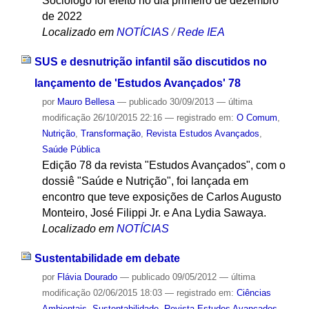
Sociólogo foi eleito no dia primeiro de dezembro
de 2022
Localizado em
NOTÍCIAS
/
Rede IEA
SUS e desnutrição infantil são discutidos no
lançamento de 'Estudos Avançados' 78
por
Mauro Bellesa
—
publicado
30/09/2013
—
última
modificação
26/10/2015 22:16
— registrado em:
O Comum
,
Nutrição
,
Transformação
,
Revista Estudos Avançados
,
Saúde Pública
Edição 78 da revista "Estudos Avançados", com o
dossiê "Saúde e Nutrição", foi lançada em
encontro que teve exposições de Carlos Augusto
Monteiro, José Filippi Jr. e Ana Lydia Sawaya.
Localizado em
NOTÍCIAS
Sustentabilidade em debate
por
Flávia Dourado
—
publicado
09/05/2012
—
última
modificação
02/06/2015 18:03
— registrado em:
Ciências
Ambientais
,
Sustentabilidade
,
Revista Estudos Avançados
,