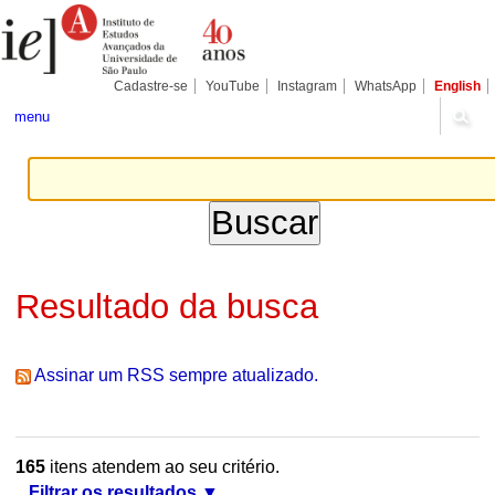
Ir
Ferramentas
Seções
para
Pessoais
o
conteúdo.
|
Cadastre-se
YouTube
Instagram
WhatsApp
English
Ir
para
menu
a
navegação
Resultado da busca
Assinar um RSS sempre atualizado.
165
itens atendem ao seu critério.
Filtrar os resultados