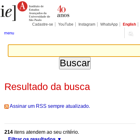
Ir
Ferramentas
Seções
para
Pessoais
o
conteúdo.
|
Cadastre-se
YouTube
Instagram
WhatsApp
English
Ir
para
menu
a
navegação
Resultado da busca
Assinar um RSS sempre atualizado.
214
itens atendem ao seu critério.
Filtrar os resultados