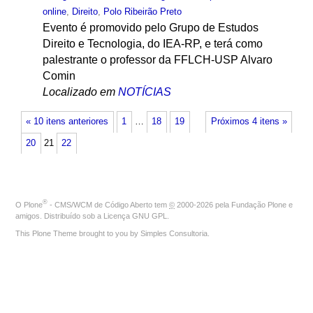
online
,
Direito
,
Polo Ribeirão Preto
Evento é promovido pelo Grupo de Estudos
Direito e Tecnologia, do IEA-RP, e terá como
palestrante o professor da FFLCH-USP Alvaro
Comin
Localizado em
NOTÍCIAS
« 10 itens anteriores
1
…
18
19
Próximos 4 itens »
20
21
22
®
O
Plone
- CMS/WCM de Código Aberto
tem
©
2000-2026 pela
Fundação Plone
e
amigos. Distribuído sob a
Licença GNU GPL
.
This Plone Theme brought to you by
Simples Consultoria
.