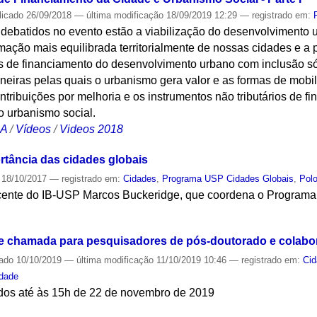
licado
26/09/2018
—
última modificação
18/09/2019 12:29
— registrado em:
debatidos no evento estão a viabilização do desenvolvimento u
rmação mais equilibrada territorialmente de nossas cidades e 
os de financiamento do desenvolvimento urbano com inclusão sóc
iras pelas quais o urbanismo gera valor e as formas de mobil
ntribuições por melhoria e os instrumentos não tributários de f
 urbanismo social.
CA
/
Vídeos
/
Videos 2018
rtância das cidades globais
18/10/2017
— registrado em:
Cidades
,
Programa USP Cidades Globais
,
Polo
ocente do IB-USP Marcos Buckeridge, que coordena o Program
S
e chamada para pesquisadores de pós-doutorado e colabo
cado
10/10/2019
—
última modificação
11/10/2019 10:46
— registrado em:
Ci
idade
dos até às 15h de 22 de novembro de 2019
S