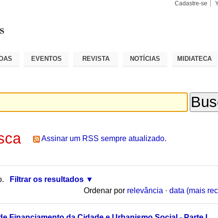
Cadastre-se
Busca
Busca
Avançad
OAS
EVENTOS
REVISTA
NOTÍCIAS
MIDIATECA
sca
Assinar um RSS sempre atualizado.
o.
Filtrar os resultados
Ordenar por
relevância
·
data (mais rec
e Financiamento da Cidade e Urbanismo Social - Parte I