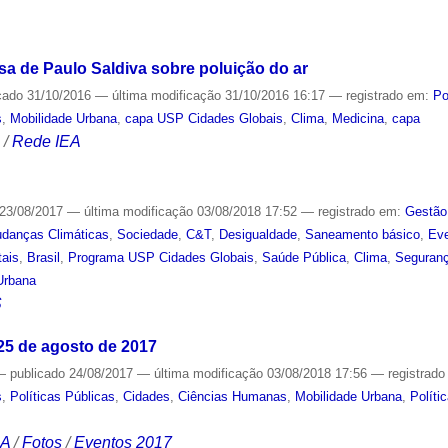
S
sa de Paulo Saldiva sobre poluição do ar
cado
31/10/2016
—
última modificação
31/10/2016 16:17
— registrado em:
Po
s
,
Mobilidade Urbana
,
capa USP Cidades Globais
,
Clima
,
Medicina
,
capa
S
/
Rede IEA
23/08/2017
—
última modificação
03/08/2018 17:52
— registrado em:
Gestão
danças Climáticas
,
Sociedade
,
C&T
,
Desigualdade
,
Saneamento básico
,
Eve
tais
,
Brasil
,
Programa USP Cidades Globais
,
Saúde Pública
,
Clima
,
Seguranç
Urbana
S
 25 de agosto de 2017
—
publicado
24/08/2017
—
última modificação
03/08/2018 17:56
— registrad
s
,
Políticas Públicas
,
Cidades
,
Ciências Humanas
,
Mobilidade Urbana
,
Políti
CA
/
Fotos
/
Eventos 2017