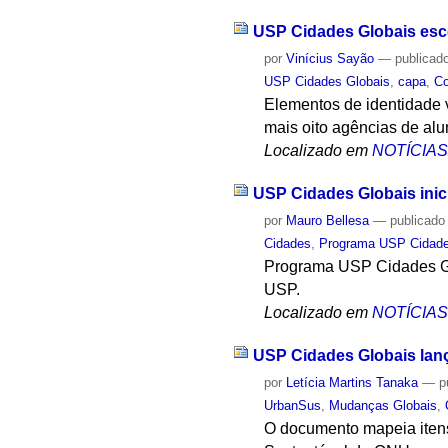
USP Cidades Globais esc
por
Vinícius Sayão
—
publicad
USP Cidades Globais
,
capa
,
C
Elementos de identidade 
mais oito agências de al
Localizado em
NOTÍCIA
USP Cidades Globais ini
por
Mauro Bellesa
—
publicado
Cidades
,
Programa USP Cidade
Programa USP Cidades Glo
USP.
Localizado em
NOTÍCIA
USP Cidades Globais lanç
por
Letícia Martins Tanaka
—
p
UrbanSus
,
Mudanças Globais
,
O documento mapeia itens