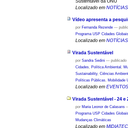
Sustentável da ONU
Localizado em
NOTÍCIA
Vídeo apresenta a pesqui
por
Fernanda Rezende
—
publi
Programa USP Cidades Globai
Localizado em
NOTÍCIA
Virada Sustentável
por
Sandra Sedini
—
publicado
Cidades
,
Política Ambiental
,
Mu
Sustainability
,
Ciências Ambien
Políticas Públicas
,
Mobilidade 
Localizado em
EVENTO
Virada Sustentável - 24 e
por
Maria Leonor de Calasans
Programa USP Cidades Globai
Mudanças Climáticas
Localizado em
MIDIATE