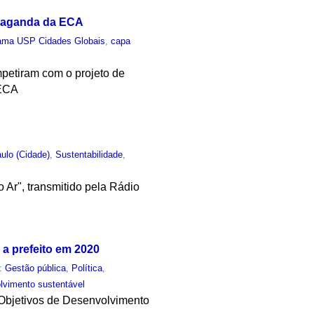
opaganda da ECA
ama USP Cidades Globais
,
capa
petiram com o projeto de
 ECA
ulo (Cidade)
,
Sustentabilidade
,
Ar", transmitido pela Rádio
a prefeito em 2020
m:
Gestão pública
,
Política
,
lvimento sustentável
 Objetivos de Desenvolvimento