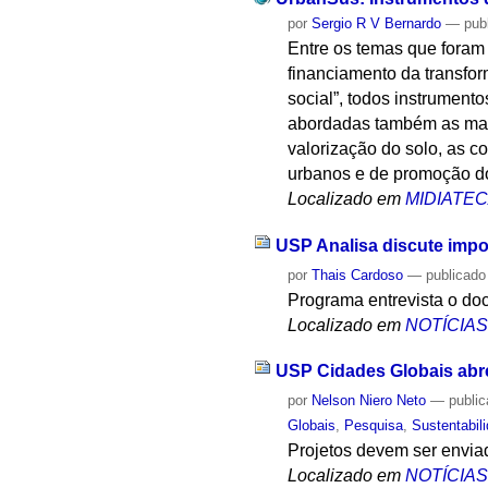
por
Sergio R V Bernardo
—
pub
Entre os temas que foram 
financiamento da transfo
social”, todos instrument
abordadas também as mane
valorização do solo, as co
urbanos e de promoção do
Localizado em
MIDIATE
USP Analisa discute impo
por
Thais Cardoso
—
publicado
Programa entrevista o d
Localizado em
NOTÍCIA
USP Cidades Globais abr
por
Nelson Niero Neto
—
publi
Globais
,
Pesquisa
,
Sustentabil
Projetos devem ser envia
Localizado em
NOTÍCIA