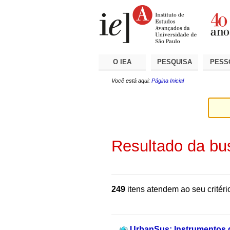
Ir
Ferramentas
Seções
para
Pessoais
o
conteúdo.
|
Ir
para
a
O IEA
PESQUISA
PESS
navegação
Você está aqui:
Página Inicial
Resultado da bu
249
itens atendem ao seu critéri
UrbanSus: Instrumentos d