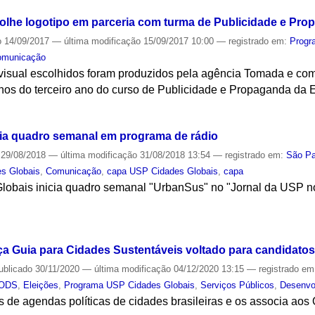
olhe logotipo em parceria com turma de Publicidade e Pr
o
14/09/2017
—
última modificação
15/09/2017 10:00
— registrado em:
Progr
omunicação
visual escolhidos foram produzidos pela agência Tomada e com
unos do terceiro ano do curso de Publicidade e Propaganda da
S
cia quadro semanal em programa de rádio
29/08/2018
—
última modificação
31/08/2018 13:54
— registrado em:
São Pa
s Globais
,
Comunicação
,
capa USP Cidades Globais
,
capa
bais inicia quadro semanal "UrbanSus" no "Jornal da USP no 
S
a Guia para Cidades Sustentáveis voltado para candidatos 
ublicado
30/11/2020
—
última modificação
04/12/2020 13:15
— registrado e
ODS
,
Eleições
,
Programa USP Cidades Globais
,
Serviços Públicos
,
Desenvo
 de agendas políticas de cidades brasileiras e os associa aos