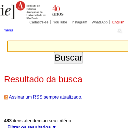
Ir
Ferramentas
Seções
para
Pessoais
o
conteúdo.
|
Cadastre-se
YouTube
Instagram
WhatsApp
English
Ir
para
menu
a
navegação
Resultado da busca
Assinar um RSS sempre atualizado.
483
itens atendem ao seu critério.
Filtrar os resultados