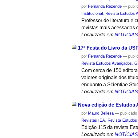
por
Fernanda Rezende
—
publi
Institucional
,
Revista Estudos 
Professor de literatura e 
revistas mais acessadas 
Localizado em
NOTÍCIA
17ª Festa do Livro da US
por
Fernanda Rezende
—
publi
Revista Estudos Avançados
,
G
Com cerca de 150 editora
valores originais dos tít
enquanto a Scientiae Stud
Localizado em
NOTÍCIA
Nova edição de Estudos A
por
Mauro Bellesa
—
publicado
Revistas IEA
,
Revista Estudos
Edição 115 da revista Es
Localizado em
NOTÍCIA