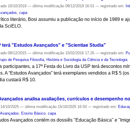
cado
10/10/2019
—
última modificação
09/12/2019 16:01
— registrado em:
In
Avançados
,
capa
crítico literário, Bosi assumiu a publicação no início de 1989 e 
da SciELO.
S
P terá "Estudos Avançados" e "Scientiae Studia"
cado
08/12/2015
—
última modificação
15/02/2016 17:26
— registrado em:
Pu
rupo de Pesquisa Filosofia, História e Sociologia da Ciência e da Tecnologia
s participantes, a 17ª Festa do Livro da USP terá descontos m
ulos. A “Estudos Avançados” terá exemplares vendidos a R$ 5 (os
ia custará R$ 10.
S
vançados analisa avaliações, currículos e desempenho no
14/10/2025
—
última modificação
15/10/2025 16:50
— registrado em:
Educa
 Avançados
,
Ensino Básico
,
capa
tudos Avançados contém os dossiês "Educação Básica" e "Imigr
S