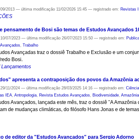
/09/2013
—
última modificação
11/02/2026 15:45
— registrado em:
Revistas 
ÇÕES
o e pensamento de Bosi são temas de Estudos Avançados 1
10/07/2023
—
última modificação
26/07/2023 15:50
— registrado em:
Public
 Avançados
,
Trabalho
udos Avançadas traz o dossiê Trabalho e Exclusão e um conjunto
lfredo Bosi.
/
Lançamentos
dos" apresenta a contraposição dos povos da Amazônia a
29/11/2024
—
última modificação
28/03/2025 14:16
— registrado em:
Ciênci
tas IEA
,
Antropologia
,
Revista Estudos Avançados
,
Biodiversidade
,
Amazôni
tudos Avançados, lançada este mês, traz o dossiê "A Amazônia 
atam de mudanças climáticas, do filósofo Hans Jonas e de tema
S
go de editor da "Estudos Avançados" para Sergio Adorno