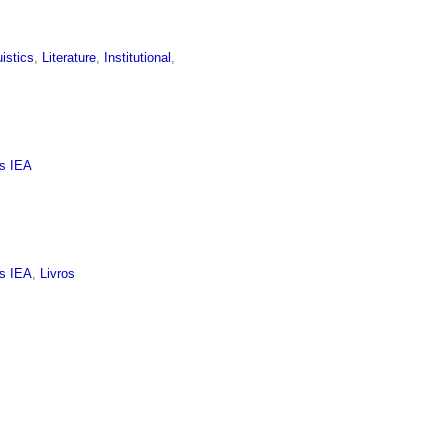
uistics
,
Literature
,
Institutional
,
as IEA
as IEA
,
Livros