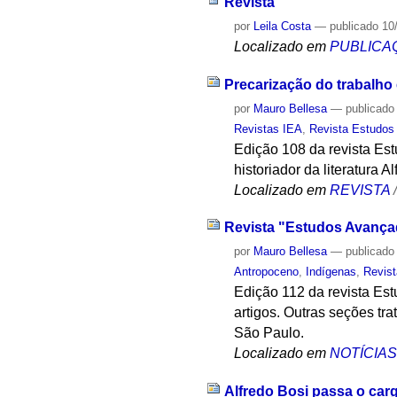
Revista
por
Leila Costa
—
publicado
10
Localizado em
PUBLICA
Precarização do trabalh
por
Mauro Bellesa
—
publicado
Revistas IEA
,
Revista Estudos
Edição 108 da revista Est
historiador da literatura A
Localizado em
REVISTA
Revista "Estudos Avança
por
Mauro Bellesa
—
publicado
Antropoceno
,
Indígenas
,
Revis
Edição 112 da revista Es
artigos. Outras seções tr
São Paulo.
Localizado em
NOTÍCIA
Alfredo Bosi passa o car