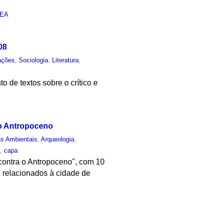
IEA
08
ações
,
Sociologia
,
Literatura
,
 de textos sobre o crítico e
o Antropoceno
as Ambientais
,
Arqueologia
,
a
,
capa
contra o Antropoceno", com 10
s relacionados à cidade de