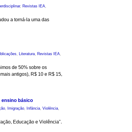
terdisciplinar
,
Revistas IEA
,
ajudou a torná-la uma das
blicações
,
Literatura
,
Revistas IEA
,
ínimos de 50% sobre os
 mais antigos), R$ 10 e R$ 15,
 ensino básico
ção
,
Imigração
,
Infância
,
Violência
,
ação, Educação e Violência".