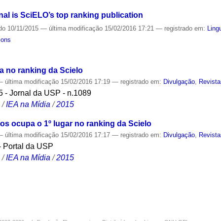
l is SciELO’s top ranking publication
do
10/11/2015
—
última modificação
15/02/2016 17:21
— registrado em:
Ling
ions
ra no ranking da Scielo
—
última modificação
15/02/2016 17:19
— registrado em:
Divulgação
,
Revist
 - Jornal da USP - n.1089
S
/
IEA na Mídia
/
2015
s ocupa o 1º lugar no ranking da Scielo
—
última modificação
15/02/2016 17:17
— registrado em:
Divulgação
,
Revist
- Portal da USP
S
/
IEA na Mídia
/
2015