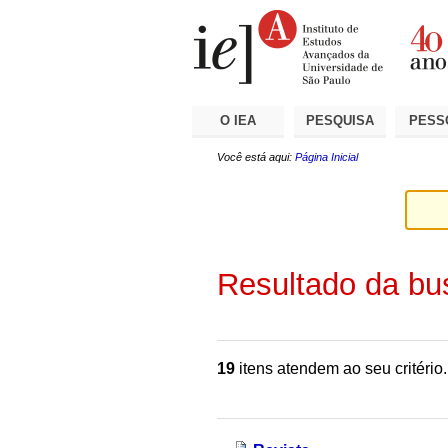
Ir
Ferramentas
Seções
para
Pessoais
o
conteúdo.
|
Ir
para
a
O IEA
PESQUISA
PESS
navegação
Você está aqui:
Página Inicial
Resultado da bu
19
itens atendem ao seu critério.