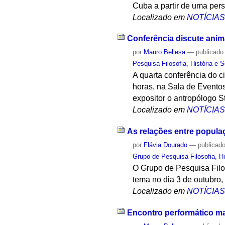
Cuba a partir de uma pers
Localizado em
NOTÍCIA
Conferência discute ani
por
Mauro Bellesa
—
publicado
Pesquisa Filosofia, História e 
A quarta conferência do 
horas, na Sala de Event
expositor o antropólogo St
Localizado em
NOTÍCIA
As relações entre popula
por
Flávia Dourado
—
publicad
Grupo de Pesquisa Filosofia, Hi
O Grupo de Pesquisa Filos
tema no dia 3 de outubro,
Localizado em
NOTÍCIA
Encontro performático ma