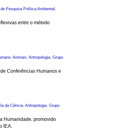
 de Pesquisa Política Ambiental
,
eflexivas entre o método
umano
,
Animais
,
Antropologia
,
Grupo
lo de Conferências Humanos e
fia da Ciência
,
Antropologia
,
Grupo
 da Humanidade, promovido
o IEA.