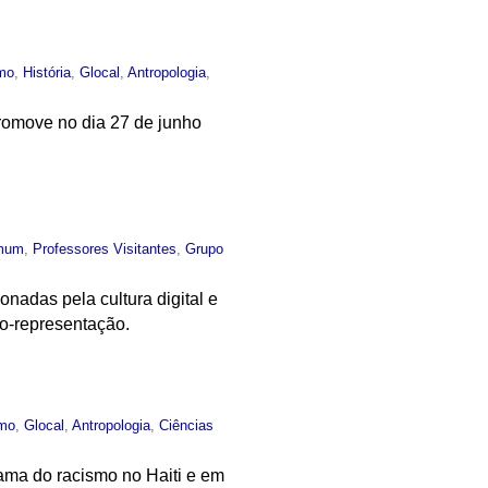
mo
,
História
,
Glocal
,
Antropologia
,
romove no dia 27 de junho
mum
,
Professores Visitantes
,
Grupo
nadas pela cultura digital e
to-representação.
mo
,
Glocal
,
Antropologia
,
Ciências
ama do racismo no Haiti e em