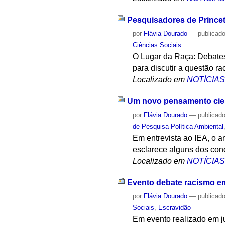
Pesquisadores de Princet
por
Flávia Dourado
—
publicad
Ciências Sociais
O Lugar da Raça: Debate
para discutir a questão ra
Localizado em
NOTÍCIA
Um novo pensamento cientí
por
Flávia Dourado
—
publicad
de Pesquisa Política Ambiental
Em entrevista ao IEA, o a
esclarece alguns dos conc
Localizado em
NOTÍCIA
Evento debate racismo em
por
Flávia Dourado
—
publicad
Sociais
,
Escravidão
Em evento realizado em j