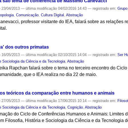
fia são tema de conferência de Massimo Canevacci
o
23/04/2013
—
última modificação
04/02/2016 14:43
— registrado em:
Grupo
ropologia
,
Comunicação
,
Cultura Digital
,
Abstração
evacci, professor visitante do IEA, falará sobre as relações r
tal.
S
ra' dos outros primatas
o
16/05/2013
—
última modificação
02/10/2015 14:04
— registrado em:
Ser H
 e Sociologia da Ciência e da Tecnologia
,
Abstração
eika Rapchan falará sobre o tema no terceiro encontro do Cic
umanidade, que o IEA realiza no dia 22 de maio.
S
cos teóricos da comparação entre humanos e animais
o
27/05/2013
—
última modificação
17/06/2015 10:14
— registrado em:
Filoso
 e Sociologia da Ciência e da Tecnologia
,
Cognição
,
Abstração
ramação do Ciclo de Conferências Humanos e Animais: Limites
 Filosofia, História e Sociologia da Ciência e da Tecnologia d
S