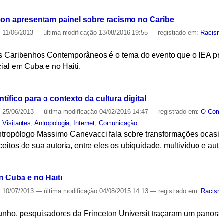
on apresentam painel sobre racismo no Caribe
o
11/06/2013
—
última modificação
13/08/2016 19:55
— registrado em:
Racis
s Caribenhos Contemporâneos é o tema do evento que o IEA p
cial em Cuba e no Haiti.
S
fico para o contexto da cultura digital
o
25/06/2013
—
última modificação
04/02/2016 14:47
— registrado em:
O Co
,
Visitantes
,
Antropologia
,
Internet
,
Comunicação
ntropólogo Massimo Canevacci fala sobre transformações ocasio
eitos de sua autoria, entre eles os ubiquidade, multivíduo e au
S
 Cuba e no Haiti
o
10/07/2013
—
última modificação
04/08/2015 14:13
— registrado em:
Racis
unho, pesquisadores da Princeton Universit traçaram um panor