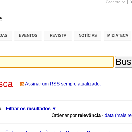
Cadastre-se
Busca
Busca
Avançad
OAS
EVENTOS
REVISTA
NOTÍCIAS
MIDIATECA
sca
Assinar um RSS sempre atualizado.
o.
Filtrar os resultados
Ordenar por
relevância
·
data (mais re