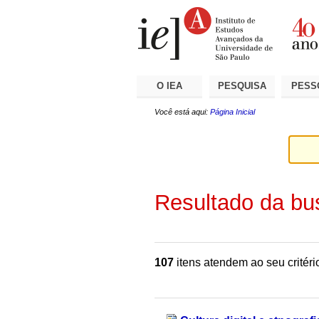
Ir
Ferramentas
Seções
para
Pessoais
o
conteúdo.
|
Ir
para
a
O IEA
PESQUISA
PESS
navegação
Você está aqui:
Página Inicial
Resultado da bu
107
itens atendem ao seu critéri