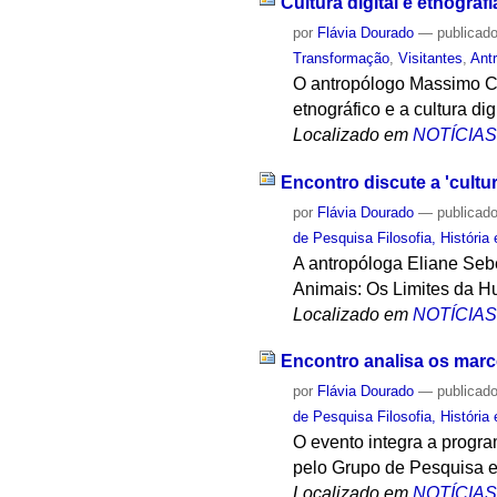
Cultura digital e etnogra
por
Flávia Dourado
—
publicad
Transformação
,
Visitantes
,
Ant
O antropólogo Massimo Can
etnográfico e a cultura digi
Localizado em
NOTÍCIA
Encontro discute a 'cultu
por
Flávia Dourado
—
publicad
de Pesquisa Filosofia, História
A antropóloga Eliane Seb
Animais: Os Limites da H
Localizado em
NOTÍCIA
Encontro analisa os mar
por
Flávia Dourado
—
publicad
de Pesquisa Filosofia, História
O evento integra a prog
pelo Grupo de Pesquisa em
Localizado em
NOTÍCIA