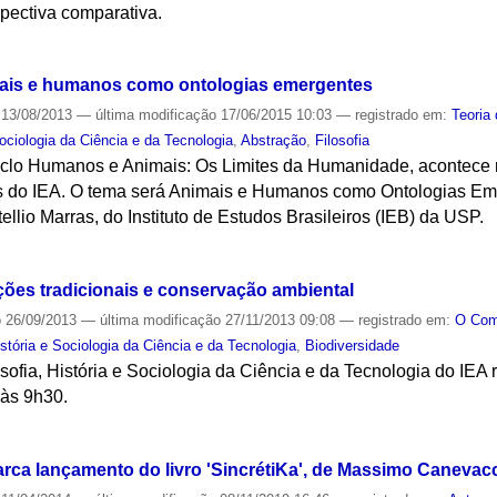
pectiva comparativa.
S
mais e humanos como ontologias emergentes
13/08/2013
—
última modificação
17/06/2015 10:03
— registrado em:
Teoria
Sociologia da Ciência e da Tecnologia
,
Abstração
,
Filosofia
ciclo Humanos e Animais: Os Limites da Humanidade, acontece n
os do IEA. O tema será Animais e Humanos como Ontologias Em
ellio Marras, do Instituto de Estudos Brasileiros (IEB) da USP.
S
ções tradicionais e conservação ambiental
o
26/09/2013
—
última modificação
27/11/2013 09:08
— registrado em:
O Co
stória e Sociologia da Ciência e da Tecnologia
,
Biodiversidade
ofia, História e Sociologia da Ciência e da Tecnologia do IEA 
 às 9h30.
S
rca lançamento do livro 'SincrétiKa', de Massimo Canevacc