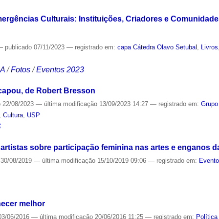
rgências Culturais: Instituições, Criadores e Comunidades
—
publicado
07/11/2023
— registrado em:
capa Cátedra Olavo Setubal
,
Livros
CA
/
Fotos
/
Eventos 2023
apou, de Robert Bresson
o
22/08/2023
—
última modificação
13/09/2023 14:27
— registrado em:
Grupo
,
Cultura
,
USP
S
 artistas sobre participação feminina nas artes e enganos d
30/08/2019
—
última modificação
15/10/2019 09:06
— registrado em:
Event
S
hecer melhor
3/06/2016
—
última modificação
20/06/2016 11:25
— registrado em:
Política