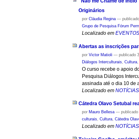
“Não me Chame de Índio”:
Originários
por
Cláudia Regina
—
publicad
Grupo de Pesquisa Fórum Perma
Localizado em
EVENTO
Abertas as inscrições par
por
Victor Matioli
—
publicado
3
Diálogos Interculturais
,
Cultura
O curso recebe o apoio d
Pesquisa Diálogos Intercu
assinada até o dia 10 de 
Localizado em
NOTÍCIA
Cátedra Olavo Setubal re
por
Mauro Bellesa
—
publicado
culturais
,
Cultura
,
Cátedra Olav
Localizado em
NOTÍCIA