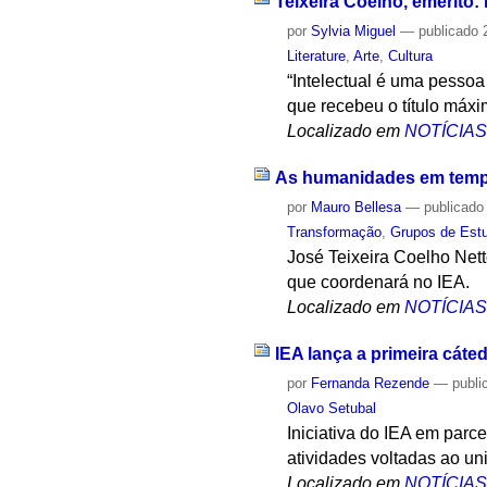
Teixeira Coelho, emérito: 
por
Sylvia Miguel
—
publicado
2
Literature
,
Arte
,
Cultura
“Intelectual é uma pessoa
que recebeu o título máx
Localizado em
NOTÍCIA
As humanidades em tempo
por
Mauro Bellesa
—
publicado
Transformação
,
Grupos de Est
José Teixeira Coelho Net
que coordenará no IEA.
Localizado em
NOTÍCIA
IEA lança a primeira cáte
por
Fernanda Rezende
—
publi
Olavo Setubal
Iniciativa do IEA em parc
atividades voltadas ao uni
Localizado em
NOTÍCIA