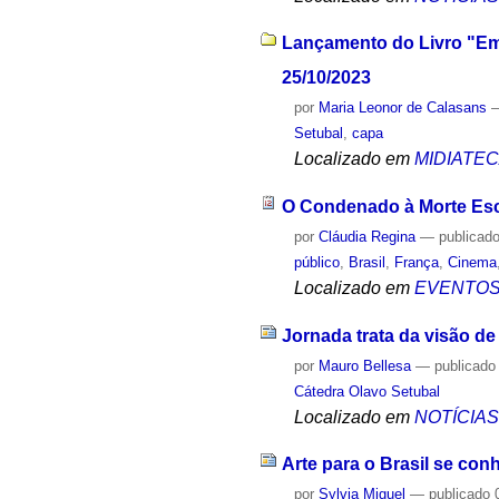
Lançamento do Livro "Eme
25/10/2023
por
Maria Leonor de Calasans
Setubal
,
capa
Localizado em
MIDIATE
O Condenado à Morte Esc
por
Cláudia Regina
—
publicad
público
,
Brasil
,
França
,
Cinema
Localizado em
EVENTO
Jornada trata da visão de
por
Mauro Bellesa
—
publicado
Cátedra Olavo Setubal
Localizado em
NOTÍCIA
Arte para o Brasil se con
por
Sylvia Miguel
—
publicado
0