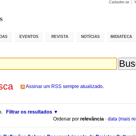
Cadastre-se
Busca
Busca
Avançad
OAS
EVENTOS
REVISTA
NOTÍCIAS
MIDIATECA
sca
Assinar um RSS sempre atualizado.
o.
Filtrar os resultados
Ordenar por
relevância
·
data (mais re