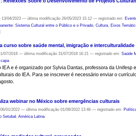
 Reflexões Sobre o Desenvolvimento de Projetos Culturais 
o
13/04/2023
—
última modificação
26/05/2023 15:12
— registrado em:
Event
nente: Sistema Cultural entre o Público e o Privado
,
Cultura
,
Eixos Temáti
S
a curso sobre saúde mental, imigração e interculturalidade
1/07/2018
—
última modificação
31/07/2018 16:21
— registrado em:
Saúde M
,
capa
o IEA e é organizado por Sylvia Dantas, professora da Unifesp
lturais do IEA. Para se inscrever é necessário enviar o currícul
agosto.
S
aliza webinar no México sobre emergências culturais
06/01/2022
—
última modificação
01/08/2022 13:46
— registrado em:
Polític
o Setubal
,
América Latina
S