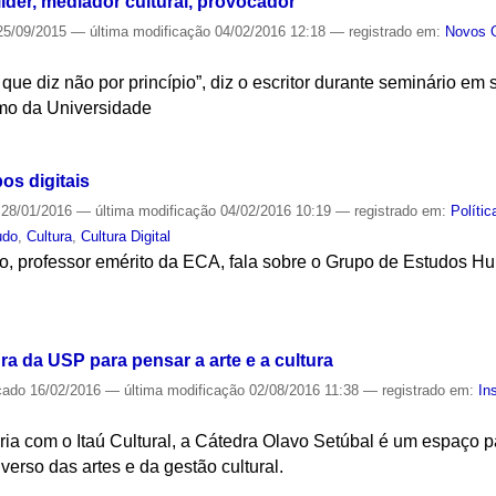
líder, mediador cultural, provocador
5/09/2015
—
última modificação
04/02/2016 12:18
— registrado em:
Novos 
 que diz não por princípio”, diz o escritor durante seminário
imo da Universidade
S
s digitais
28/01/2016
—
última modificação
04/02/2016 10:19
— registrado em:
Polític
udo
,
Cultura
,
Cultura Digital
to, professor emérito da ECA, fala sobre o Grupo de Estudos 
S
dra da USP para pensar a arte e a cultura
cado
16/02/2016
—
última modificação
02/08/2016 11:38
— registrado em:
In
eria com o Itaú Cultural, a Cátedra Olavo Setúbal é um espaço p
verso das artes e da gestão cultural.
S