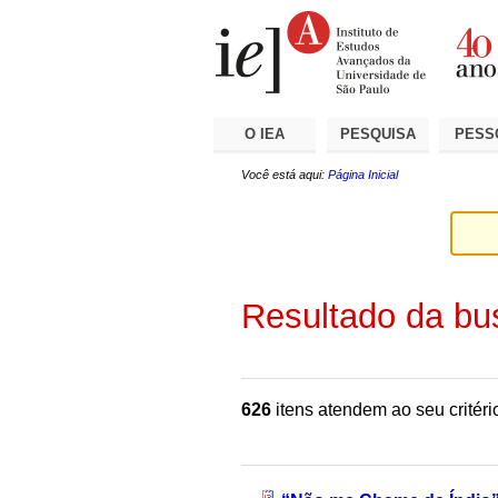
Ir
Ferramentas
Seções
para
Pessoais
o
conteúdo.
|
Ir
para
a
O IEA
PESQUISA
PESS
navegação
Você está aqui:
Página Inicial
Resultado da bu
626
itens atendem ao seu critéri