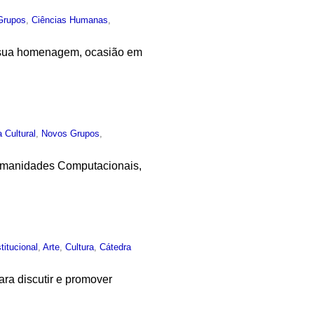
Grupos
,
Ciências Humanas
,
 em sua homenagem, ocasião em
a Cultural
,
Novos Grupos
,
Humanidades Computacionais,
stitucional
,
Arte
,
Cultura
,
Cátedra
ara discutir e promover