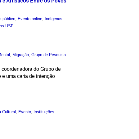
e Artísticos Entre os Povos
o público
,
Evento online
,
Indígenas
,
cos USP
ental
,
Migração
,
Grupo de Pesquisa
 e coordenadora do Grupo de
o e uma carta de intenção
a Cultural
,
Evento
,
Instituições