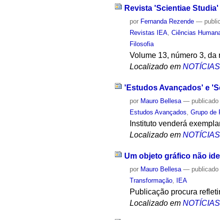
Revista 'Scientiae Studia
por
Fernanda Rezende
—
publi
Revistas IEA
,
Ciências Human
Filosofia
Volume 13, número 3, da re
Localizado em
NOTÍCIA
'Estudos Avançados' e 'Sc
por
Mauro Bellesa
—
publicado
Estudos Avançados
,
Grupo de P
Instituto venderá exempl
Localizado em
NOTÍCIA
Um objeto gráfico não ide
por
Mauro Bellesa
—
publicado
Transformação
,
IEA
Publicação procura refleti
Localizado em
NOTÍCIA