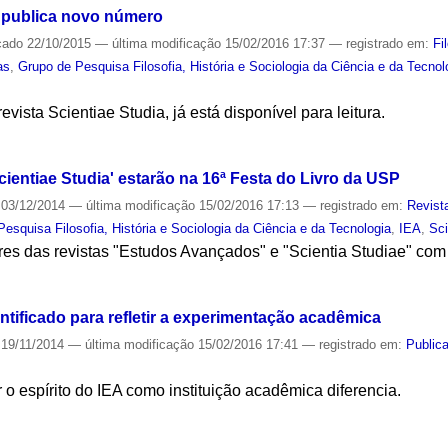
' publica novo número
cado
22/10/2015
—
última modificação
15/02/2016 17:37
— registrado em:
Fi
as
,
Grupo de Pesquisa Filosofia, História e Sociologia da Ciência e da Tecnol
vista Scientiae Studia, já está disponível para leitura.
S
ientiae Studia' estarão na 16ª Festa do Livro da USP
03/12/2014
—
última modificação
15/02/2016 17:13
— registrado em:
Revist
esquisa Filosofia, História e Sociologia da Ciência e da Tecnologia
,
IEA
,
Sci
ares das revistas "Estudos Avançados" e "Scientia Studiae" co
S
ntificado para refletir a experimentação acadêmica
19/11/2014
—
última modificação
15/02/2016 17:41
— registrado em:
Public
r o espírito do IEA como instituição acadêmica diferencia.
S