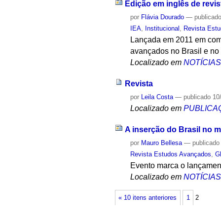
Edição em inglês de revis
por
Flávia Dourado
—
publicad
IEA
,
Institucional
,
Revista Est
Lançada em 2011 em comem
avançados no Brasil e no
Localizado em
NOTÍCIA
Revista
por
Leila Costa
—
publicado
10
Localizado em
PUBLICA
A inserção do Brasil no 
por
Mauro Bellesa
—
publicado
Revista Estudos Avançados
,
G
Evento marca o lançament
Localizado em
NOTÍCIA
« 10 itens anteriores
1
2