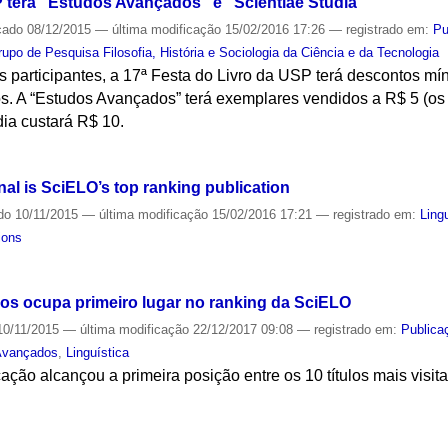
P terá "Estudos Avançados" e "Scientiae Studia"
cado
08/12/2015
—
última modificação
15/02/2016 17:26
— registrado em:
Pu
rupo de Pesquisa Filosofia, História e Sociologia da Ciência e da Tecnologia
s participantes, a 17ª Festa do Livro da USP terá descontos m
ulos. A “Estudos Avançados” terá exemplares vendidos a R$ 5 (os
ia custará R$ 10.
S
l is SciELO’s top ranking publication
do
10/11/2015
—
última modificação
15/02/2016 17:21
— registrado em:
Ling
ions
os ocupa primeiro lugar no ranking da SciELO
0/11/2015
—
última modificação
22/12/2017 09:08
— registrado em:
Publica
Avançados
,
Linguística
ção alcançou a primeira posição entre os 10 títulos mais visita
S