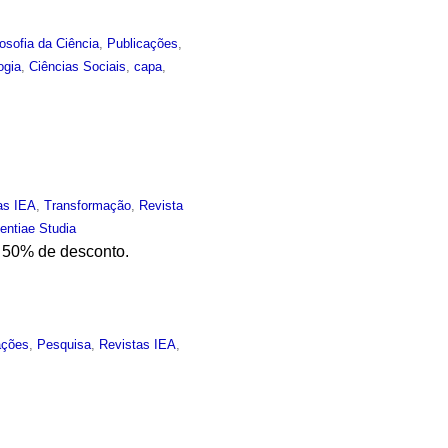
losofia da Ciência
,
Publicações
,
ogia
,
Ciências Sociais
,
capa
,
as IEA
,
Transformação
,
Revista
entiae Studia
m 50% de desconto.
ações
,
Pesquisa
,
Revistas IEA
,