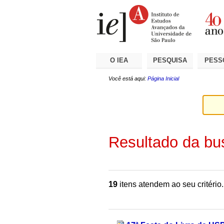
Ir
Ferramentas
Seções
para
Pessoais
o
conteúdo.
|
Ir
para
a
O IEA
PESQUISA
PESS
navegação
Você está aqui:
Página Inicial
Resultado da bu
19
itens atendem ao seu critério.