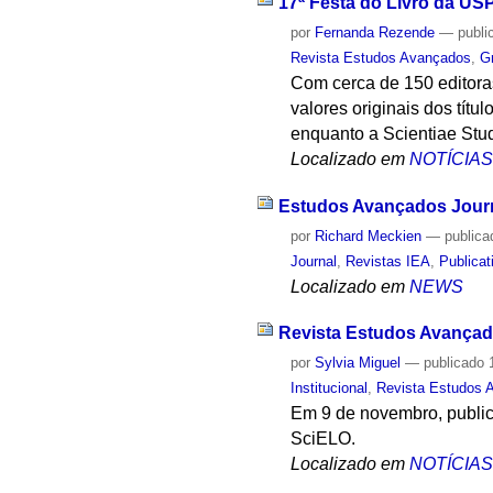
17ª Festa do Livro da US
por
Fernanda Rezende
—
publi
Revista Estudos Avançados
,
G
Com cerca de 150 editora
valores originais dos tít
enquanto a Scientiae Stud
Localizado em
NOTÍCIA
Estudos Avançados Journa
por
Richard Meckien
—
publica
Journal
,
Revistas IEA
,
Publicat
Localizado em
NEWS
Revista Estudos Avançad
por
Sylvia Miguel
—
publicado
1
Institucional
,
Revista Estudos 
Em 9 de novembro, publica
SciELO.
Localizado em
NOTÍCIA