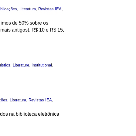
blicações
,
Literatura
,
Revistas IEA
,
ínimos de 50% sobre os
 mais antigos), R$ 10 e R$ 15,
uistics
,
Literature
,
Institutional
,
ções
,
Literatura
,
Revistas IEA
,
dos na biblioteca eletrônica