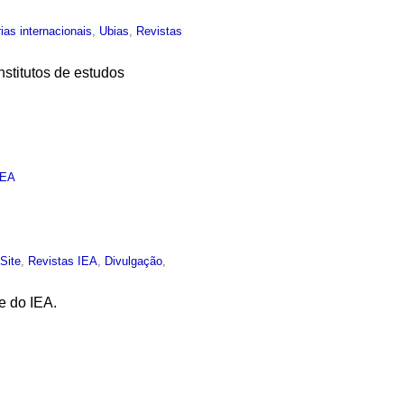
ias internacionais
,
Ubias
,
Revistas
stitutos de estudos
IEA
,
Site
,
Revistas IEA
,
Divulgação
,
e do IEA.