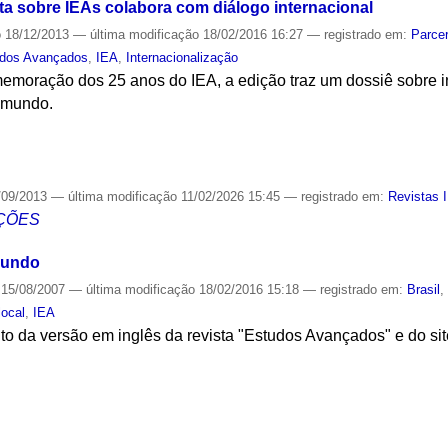
ta sobre IEAs colabora com diálogo internacional
o
18/12/2013
—
última modificação
18/02/2016 16:27
— registrado em:
Parcer
udos Avançados
,
IEA
,
Internacionalização
oração dos 25 anos do IEA, a edição traz um dossiê sobre in
 mundo.
S
/09/2013
—
última modificação
11/02/2026 15:45
— registrado em:
Revistas 
ÇÕES
mundo
15/08/2007
—
última modificação
18/02/2016 15:18
— registrado em:
Brasil
local
,
IEA
o da versão em inglês da revista "Estudos Avançados" e do sit
S