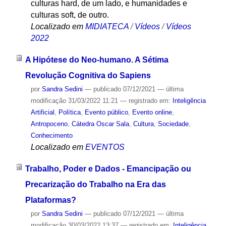
culturas hard, de um lado, e humanidades e
culturas soft, de outro.
Localizado em
MIDIATECA
/
Vídeos
/
Vídeos
2022
A Hipótese do Neo-humano. A Sétima
Revolução Cognitiva do Sapiens
por
Sandra Sedini
—
publicado
07/12/2021
—
última
modificação
31/03/2022 11:21
— registrado em:
Inteligência
Artificial
,
Política
,
Evento público
,
Evento online
,
Antropoceno
,
Cátedra Oscar Sala
,
Cultura
,
Sociedade
,
Conhecimento
Localizado em
EVENTOS
Trabalho, Poder e Dados - Emancipação ou
Precarização do Trabalho na Era das
Plataformas?
por
Sandra Sedini
—
publicado
07/12/2021
—
última
modificação
30/03/2022 13:37
— registrado em:
Inteligência