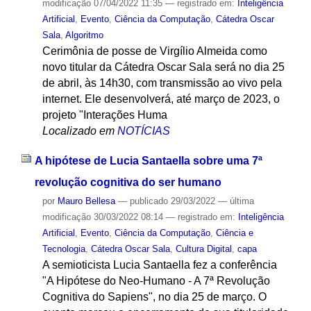
modificação
07/04/2022 11:35
— registrado em:
Inteligência
Artificial
,
Evento
,
Ciência da Computação
,
Cátedra Oscar
Sala
,
Algoritmo
Cerimônia de posse de Virgílio Almeida como
novo titular da Cátedra Oscar Sala será no dia 25
de abril, às 14h30, com transmissão ao vivo pela
internet. Ele desenvolverá, até março de 2023, o
projeto "Interações Huma
Localizado em
NOTÍCIAS
A hipótese de Lucia Santaella sobre uma 7ª
revolução cognitiva do ser humano
por
Mauro Bellesa
—
publicado
29/03/2022
—
última
modificação
30/03/2022 08:14
— registrado em:
Inteligência
Artificial
,
Evento
,
Ciência da Computação
,
Ciência e
Tecnologia
,
Cátedra Oscar Sala
,
Cultura Digital
,
capa
A semioticista Lucia Santaella fez a conferência
"A Hipótese do Neo-Humano - A 7ª Revolução
Cognitiva do Sapiens", no dia 25 de março. O