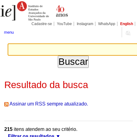
Ir
Ferramentas
Seções
para
Pessoais
o
conteúdo.
|
Cadastre-se
YouTube
Instagram
WhatsApp
English
Ir
para
menu
a
navegação
Resultado da busca
Assinar um RSS sempre atualizado.
215
itens atendem ao seu critério.
Filtrar os resultados