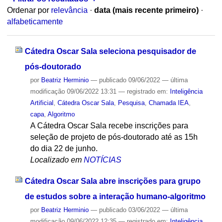
Ordenar por
relevância
·
data (mais recente primeiro)
·
alfabeticamente
Cátedra Oscar Sala seleciona pesquisador de
pós-doutorado
por
Beatriz Herminio
—
publicado
09/06/2022
—
última
modificação
09/06/2022 13:31
— registrado em:
Inteligência
Artificial
,
Cátedra Oscar Sala
,
Pesquisa
,
Chamada IEA
,
capa
,
Algoritmo
A Cátedra Oscar Sala recebe inscrições para
seleção de projeto de pós-doutorado até as 15h
do dia 22 de junho.
Localizado em
NOTÍCIAS
Cátedra Oscar Sala abre inscrições para grupo
de estudos sobre a interação humano-algoritmo
por
Beatriz Herminio
—
publicado
03/06/2022
—
última
modificação
09/06/2022 12:35
— registrado em:
Inteligência