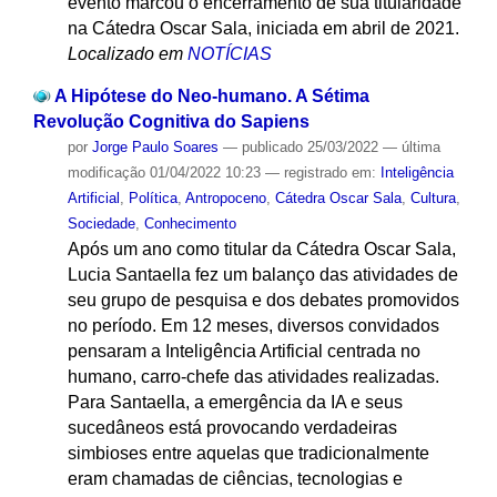
evento marcou o encerramento de sua titularidade
na Cátedra Oscar Sala, iniciada em abril de 2021.
Localizado em
NOTÍCIAS
A Hipótese do Neo-humano. A Sétima
Revolução Cognitiva do Sapiens
por
Jorge Paulo Soares
—
publicado
25/03/2022
—
última
modificação
01/04/2022 10:23
— registrado em:
Inteligência
Artificial
,
Política
,
Antropoceno
,
Cátedra Oscar Sala
,
Cultura
,
Sociedade
,
Conhecimento
Após um ano como titular da Cátedra Oscar Sala,
Lucia Santaella fez um balanço das atividades de
seu grupo de pesquisa e dos debates promovidos
no período. Em 12 meses, diversos convidados
pensaram a Inteligência Artificial centrada no
humano, carro-chefe das atividades realizadas.
Para Santaella, a emergência da IA e seus
sucedâneos está provocando verdadeiras
simbioses entre aquelas que tradicionalmente
eram chamadas de ciências, tecnologias e