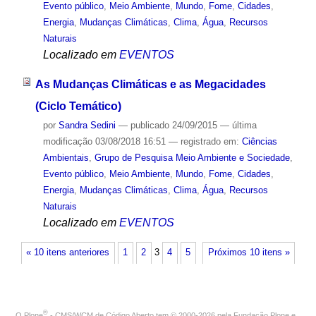
Evento público
,
Meio Ambiente
,
Mundo
,
Fome
,
Cidades
,
Energia
,
Mudanças Climáticas
,
Clima
,
Água
,
Recursos
Naturais
Localizado em
EVENTOS
As Mudanças Climáticas e as Megacidades
(Ciclo Temático)
por
Sandra Sedini
—
publicado
24/09/2015
—
última
modificação
03/08/2018 16:51
— registrado em:
Ciências
Ambientais
,
Grupo de Pesquisa Meio Ambiente e Sociedade
,
Evento público
,
Meio Ambiente
,
Mundo
,
Fome
,
Cidades
,
Energia
,
Mudanças Climáticas
,
Clima
,
Água
,
Recursos
Naturais
Localizado em
EVENTOS
« 10 itens anteriores
1
2
3
4
5
Próximos 10 itens »
®
O
Plone
- CMS/WCM de Código Aberto
tem
©
2000-2026 pela
Fundação Plone
e