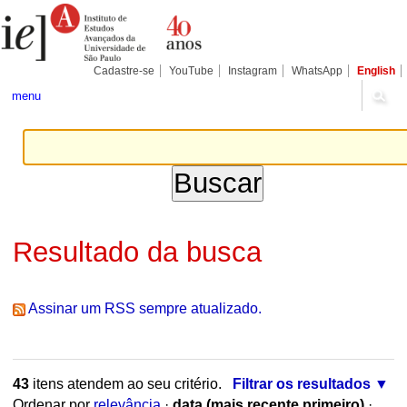
Ir
Ferramentas
Seções
para
Pessoais
o
conteúdo.
|
Cadastre-se
YouTube
Instagram
WhatsApp
English
Ir
para
menu
a
navegação
Resultado da busca
Assinar um RSS sempre atualizado.
43
itens atendem ao seu critério.
Filtrar os resultados
Ordenar por
relevância
·
data (mais recente primeiro)
·