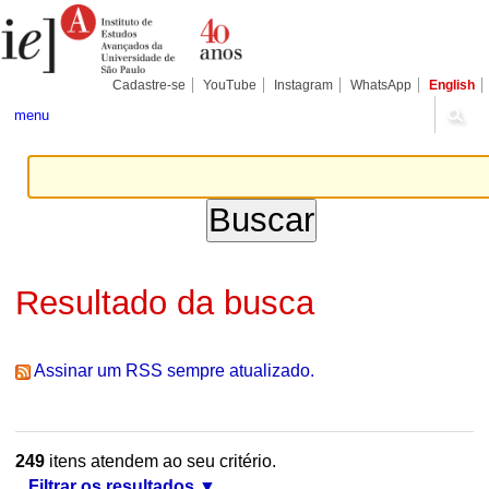
Ir
Ferramentas
Seções
para
Pessoais
o
conteúdo.
|
Cadastre-se
YouTube
Instagram
WhatsApp
English
Ir
para
menu
a
navegação
Resultado da busca
Assinar um RSS sempre atualizado.
249
itens atendem ao seu critério.
Filtrar os resultados