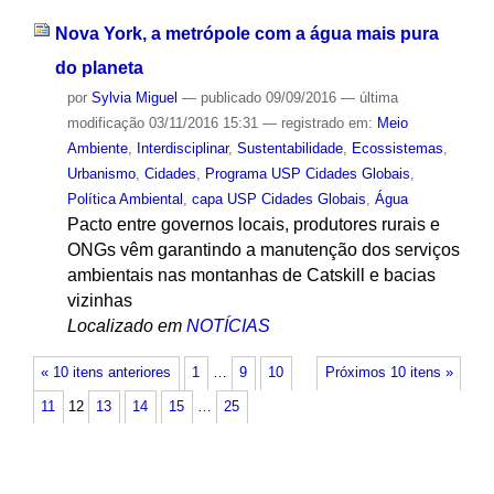
Nova York, a metrópole com a água mais pura
do planeta
por
Sylvia Miguel
—
publicado
09/09/2016
—
última
modificação
03/11/2016 15:31
— registrado em:
Meio
Ambiente
,
Interdisciplinar
,
Sustentabilidade
,
Ecossistemas
,
Urbanismo
,
Cidades
,
Programa USP Cidades Globais
,
Política Ambiental
,
capa USP Cidades Globais
,
Água
Pacto entre governos locais, produtores rurais e
ONGs vêm garantindo a manutenção dos serviços
ambientais nas montanhas de Catskill e bacias
vizinhas
Localizado em
NOTÍCIAS
« 10 itens anteriores
1
…
9
10
Próximos 10 itens »
11
12
13
14
15
…
25