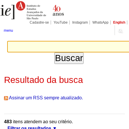
Ir
Ferramentas
Seções
para
Pessoais
o
conteúdo.
|
Cadastre-se
YouTube
Instagram
WhatsApp
English
Ir
para
menu
a
navegação
Resultado da busca
Assinar um RSS sempre atualizado.
483
itens atendem ao seu critério.
Filtrar os resultados