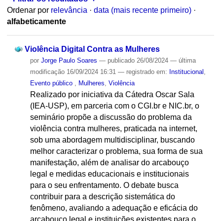
Ordenar por
relevância
·
data (mais recente primeiro)
·
alfabeticamente
Violência Digital Contra as Mulheres
por
Jorge Paulo Soares
—
publicado
26/08/2024
—
última
modificação
16/09/2024 16:31
— registrado em:
Institucional
,
Evento público
,
Mulheres
,
Violência
Realizado por iniciativa da Cátedra Oscar Sala
(IEA-USP), em parceria com o CGI.br e NIC.br, o
seminário propõe a discussão do problema da
violência contra mulheres, praticada na internet,
sob uma abordagem multidisciplinar, buscando
melhor caracterizar o problema, sua forma de sua
manifestação, além de analisar do arcabouço
legal e medidas educacionais e institucionais
para o seu enfrentamento. O debate busca
contribuir para a descrição sistemática do
fenômeno, avaliando a adequação e eficácia do
arcabouço legal e instituições existentes para o