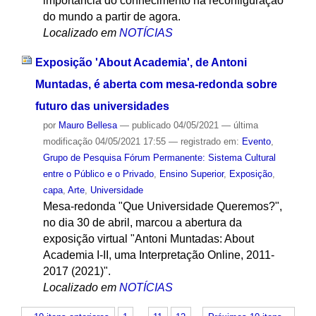
importância do conhecimento na reconfiguração
do mundo a partir de agora.
Localizado em
NOTÍCIAS
Exposição 'About Academia', de Antoni
Muntadas, é aberta com mesa-redonda sobre
futuro das universidades
por
Mauro Bellesa
—
publicado
04/05/2021
—
última
modificação
04/05/2021 17:55
— registrado em:
Evento
,
Grupo de Pesquisa Fórum Permanente: Sistema Cultural
entre o Público e o Privado
,
Ensino Superior
,
Exposição
,
capa
,
Arte
,
Universidade
Mesa-redonda "Que Universidade Queremos?",
no dia 30 de abril, marcou a abertura da
exposição virtual "Antoni Muntadas: About
Academia I-II, uma Interpretação Online, 2011-
2017 (2021)".
Localizado em
NOTÍCIAS