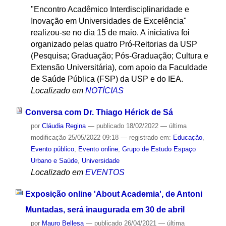
"Encontro Acadêmico Interdisciplinaridade e
Inovação em Universidades de Excelência"
realizou-se no dia 15 de maio. A iniciativa foi
organizado pelas quatro Pró-Reitorias da USP
(Pesquisa; Graduação; Pós-Graduação; Cultura e
Extensão Universitária), com apoio da Faculdade
de Saúde Pública (FSP) da USP e do IEA.
Localizado em
NOTÍCIAS
Conversa com Dr. Thiago Hérick de Sá
por
Cláudia Regina
—
publicado
18/02/2022
—
última
modificação
25/05/2022 09:18
— registrado em:
Educação
,
Evento público
,
Evento online
,
Grupo de Estudo Espaço
Urbano e Saúde
,
Universidade
Localizado em
EVENTOS
Exposição online 'About Academia', de Antoni
Muntadas, será inaugurada em 30 de abril
por
Mauro Bellesa
—
publicado
26/04/2021
—
última