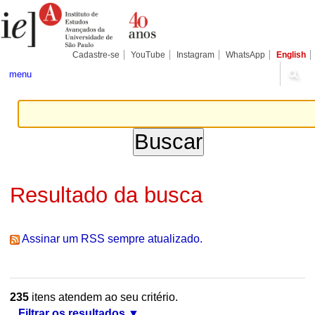
Ir
Ferramentas
Seções
para
Pessoais
o
conteúdo.
|
Cadastre-se
YouTube
Instagram
WhatsApp
English
Ir
para
menu
a
navegação
Resultado da busca
Assinar um RSS sempre atualizado.
235
itens atendem ao seu critério.
Filtrar os resultados