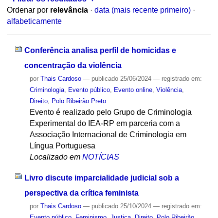
Ordenar por
relevância
·
data (mais recente primeiro)
·
alfabeticamente
Conferência analisa perfil de homicidas e
concentração da violência
por
Thais Cardoso
—
publicado
25/06/2024
— registrado em:
Criminologia
,
Evento público
,
Evento online
,
Violência
,
Direito
,
Polo Ribeirão Preto
Evento é realizado pelo Grupo de Criminologia
Experimental do IEA-RP em parceria com a
Associação Internacional de Criminologia em
Língua Portuguesa
Localizado em
NOTÍCIAS
Livro discute imparcialidade judicial sob a
perspectiva da crítica feminista
por
Thais Cardoso
—
publicado
25/10/2024
— registrado em:
Evento público
,
Feminismo
,
Justiça
,
Direito
,
Polo Ribeirão