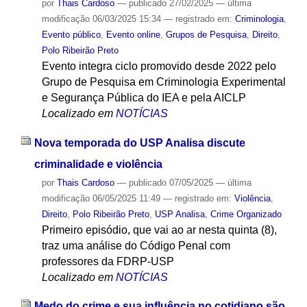
por
Thais Cardoso
—
publicado
27/02/2025
—
última
modificação
06/03/2025 15:34
— registrado em:
Criminologia
,
Evento público
,
Evento online
,
Grupos de Pesquisa
,
Direito
,
Polo Ribeirão Preto
Evento integra ciclo promovido desde 2022 pelo
Grupo de Pesquisa em Criminologia Experimental
e Segurança Pública do IEA e pela AICLP
Localizado em
NOTÍCIAS
Nova temporada do USP Analisa discute
criminalidade e violência
por
Thais Cardoso
—
publicado
07/05/2025
—
última
modificação
06/05/2025 11:49
— registrado em:
Violência
,
Direito
,
Polo Ribeirão Preto
,
USP Analisa
,
Crime Organizado
Primeiro episódio, que vai ao ar nesta quinta (8),
traz uma análise do Código Penal com
professores da FDRP-USP
Localizado em
NOTÍCIAS
Medo do crime e sua influência no cotidiano são