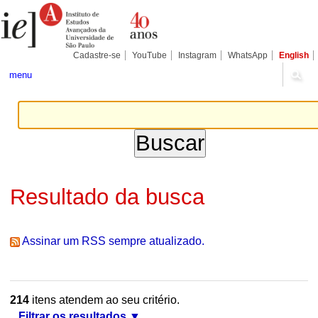
Ir
Ferramentas
Seções
para
Pessoais
o
conteúdo.
|
Cadastre-se
YouTube
Instagram
WhatsApp
English
Ir
para
menu
a
navegação
Resultado da busca
Assinar um RSS sempre atualizado.
214
itens atendem ao seu critério.
Filtrar os resultados