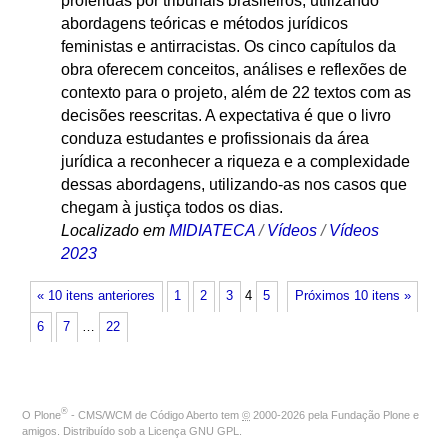
proferidas por tribunais brasileiros, utilizando
abordagens teóricas e métodos jurídicos
feministas e antirracistas. Os cinco capítulos da
obra oferecem conceitos, análises e reflexões de
contexto para o projeto, além de 22 textos com as
decisões reescritas. A expectativa é que o livro
conduza estudantes e profissionais da área
jurídica a reconhecer a riqueza e a complexidade
dessas abordagens, utilizando-as nos casos que
chegam à justiça todos os dias.
Localizado em
MIDIATECA
/
Vídeos
/
Vídeos
2023
« 10 itens anteriores
1
2
3
4
5
Próximos 10 itens »
6
7
…
22
®
O
Plone
- CMS/WCM de Código Aberto
tem
©
2000-2026 pela
Fundação Plone
e
amigos. Distribuído sob a
Licença GNU GPL
.