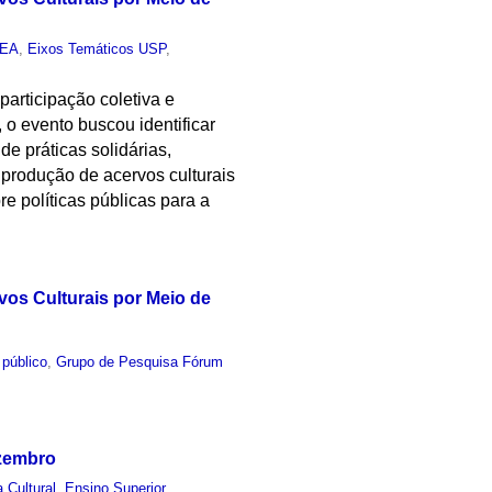
IEA
,
Eixos Temáticos USP
,
articipação coletiva e
 o evento buscou identificar
e práticas solidárias,
 produção de acervos culturais
e políticas públicas para a
os Culturais por Meio de
 público
,
Grupo de Pesquisa Fórum
ezembro
a Cultural
,
Ensino Superior
,