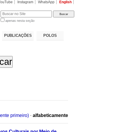
YouTube
Instagram
WhatsApp
English
apenas nesta seção
a…
PUBLICAÇÕES
POLOS
ente primeiro)
·
alfabeticamente
os Culturais por Meio de