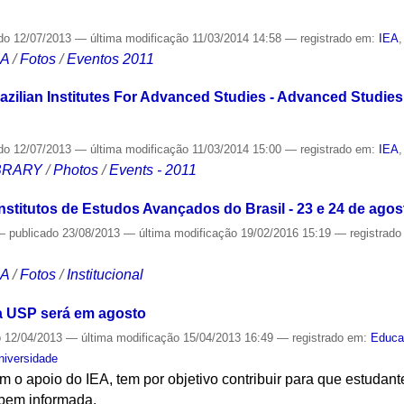
do
12/07/2013
—
última modificação
11/03/2014 14:58
— registrado em:
IEA
CA
/
Fotos
/
Eventos 2011
razilian Institutes For Advanced Studies - Advanced Studies
do
12/07/2013
—
última modificação
11/03/2014 15:00
— registrado em:
IEA
IBRARY
/
Photos
/
Events - 2011
nstitutos de Estudos Avançados do Brasil - 23 e 24 de agos
—
publicado
23/08/2013
—
última modificação
19/02/2016 15:19
— registrad
CA
/
Fotos
/
Institucional
da USP será em agosto
o
12/04/2013
—
última modificação
15/04/2013 16:49
— registrado em:
Educa
niversidade
 o apoio do IEA, tem por objetivo contribuir para que estudan
 bem informada.