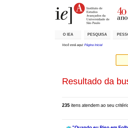
Ir
Ferramentas
Seções
para
Pessoais
o
conteúdo.
|
Ir
para
a
O IEA
PESQUISA
PESS
navegação
Você está aqui:
Página Inicial
Resultado da bu
235
itens atendem ao seu critéri
"Quando eu Piso em Folha