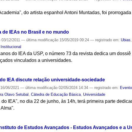
cademia", do artista espanhol Antoni Muntadas, foi prorrogada
S
a de IEAs no Brasil e no mundo
o
03/12/2011
—
última modificação
15/05/2019 09:24
— registrado em:
Ubias
,
Institucional
os do IEA da USP, o número 73 da revista dedica um dossiê a
nçados vinculados a universidades.
S
 do IEA discute relação universidade-sociedade
16/06/2021
—
última modificação
02/05/2024 14:34
— registrado em:
Event
ra Olavo Setubal
,
Cátedra de Educação Básica
,
Universidade
s do IEA", no dia 22 de junho, às 14h, terá primeira parte dedic
 Alma".
S
Instituto de Estudos Avançados - Estudos Avançados e a Un