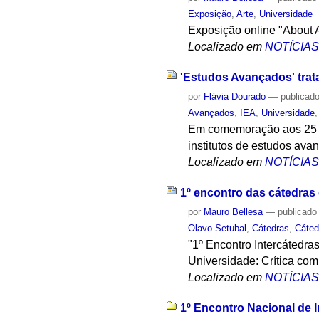
Exposição
,
Arte
,
Universidade
Exposição online "About A
Localizado em
NOTÍCIA
'Estudos Avançados' trat
por
Flávia Dourado
—
publicad
Avançados
,
IEA
,
Universidade
Em comemoração aos 25 an
institutos de estudos ava
Localizado em
NOTÍCIA
1º encontro das cátedras
por
Mauro Bellesa
—
publicado
Olavo Setubal
,
Cátedras
,
Cáted
"1º Encontro Intercátedra
Universidade: Crítica com
Localizado em
NOTÍCIA
1º Encontro Nacional de 