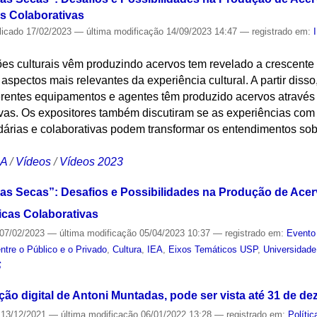
cas Colaborativas
licado
17/02/2023
—
última modificação
14/09/2023 14:47
— registrado em:
es culturais vêm produzindo acervos tem revelado a crescente p
spectos mais relevantes da experiência cultural. A partir disso,
rentes equipamentos e agentes têm produzido acervos através d
tivas. Os expositores também discutiram se as experiências com
dárias e colaborativas podem transformar os entendimentos sobr
CA
/
Vídeos
/
Vídeos 2023
s Secas”: Desafios e Possibilidades na Produção de Acerv
ticas Colaborativas
07/02/2023
—
última modificação
05/04/2023 10:37
— registrado em:
Evento
ntre o Público e o Privado
,
Cultura
,
IEA
,
Eixos Temáticos USP
,
Universidade
S
ão digital de Antoni Muntadas, pode ser vista até 31 de d
13/12/2021
—
última modificação
06/01/2022 13:28
— registrado em:
Polític