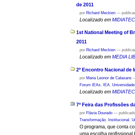
de 2011
por
Richard Meckien
—
publica
Localizado em
MIDIATE
1st National Meeting of B
2011
por
Richard Meckien
—
publica
Localizado em
MEDIA L
2º Encontro Nacional de I
por
Maria Leonor de Calasans
Forum IEAs
,
IEA
,
Universidade
Localizado em
MIDIATE
7ª Feira das Profissões 
por
Flávia Dourado
—
publicad
Transformação
,
Institucional
,
U
O programa, que conta com
uma escolha profissional