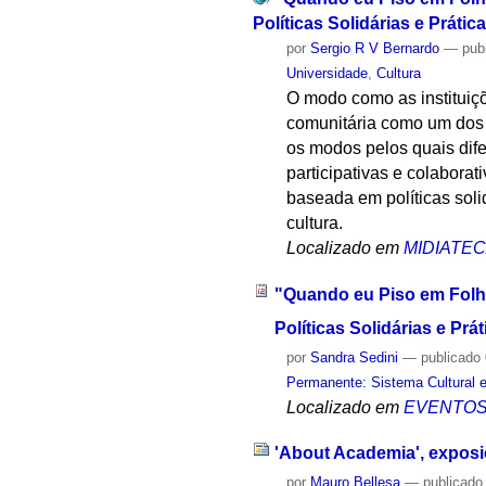
Políticas Solidárias e Práti
por
Sergio R V Bernardo
—
pub
Universidade
,
Cultura
O modo como as instituiçõ
comunitária como um dos a
os modos pelos quais dife
participativas e colabora
baseada em políticas soli
cultura.
Localizado em
MIDIATE
"Quando eu Piso em Folha
Políticas Solidárias e Prá
por
Sandra Sedini
—
publicado
Permanente: Sistema Cultural e
Localizado em
EVENTO
'About Academia', exposiç
por
Mauro Bellesa
—
publicado