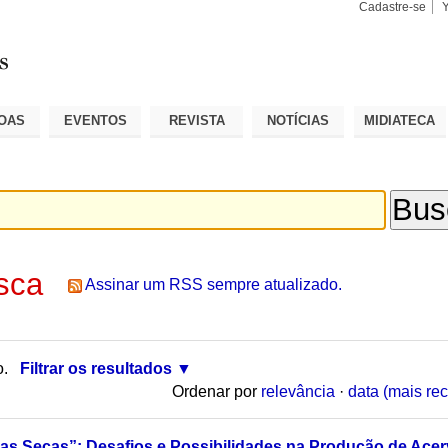
Cadastre-se
Busca
Busca
Avançad
OAS
EVENTOS
REVISTA
NOTÍCIAS
MIDIATECA
sca
Assinar um RSS sempre atualizado.
o.
Filtrar os resultados
Ordenar por
relevância
·
data (mais rec
s Secas”: Desafios e Possibilidades na Produção de Acerv