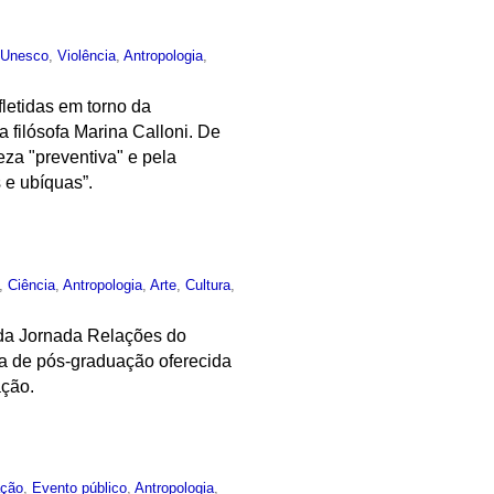
 Unesco
,
Violência
,
Antropologia
,
fletidas em torno da
 filósofa Marina Calloni. De
za "preventiva" e pela
s e ubíquas”.
,
Ciência
,
Antropologia
,
Arte
,
Cultura
,
s da Jornada Relações do
na de pós-graduação oferecida
ação.
ação
,
Evento público
,
Antropologia
,