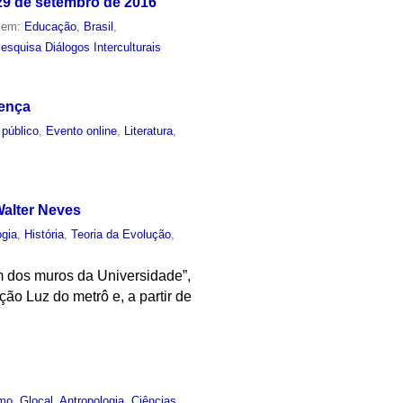
29 de setembro de 2016
o em:
Educação
,
Brasil
,
esquisa Diálogos Interculturais
rença
 público
,
Evento online
,
Literatura
,
alter Neves
ogia
,
História
,
Teoria da Evolução
,
lém dos muros da Universidade”,
ação Luz do metrô e, a partir de
mo
,
Glocal
,
Antropologia
,
Ciências