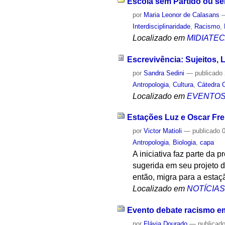
Escola sem Partido ou se
por
Maria Leonor de Calasans
Interdisciplinaridade
,
Racismo
,
Localizado em
MIDIATE
Escrevivência: Sujeitos,
por
Sandra Sedini
—
publicado
Antropologia
,
Cultura
,
Cátedra 
Localizado em
EVENTO
Estações Luz e Oscar Fr
por
Victor Matioli
—
publicado
0
Antropologia
,
Biologia
,
capa
A iniciativa faz parte da 
sugerida em seu projeto de
então, migra para a estaç
Localizado em
NOTÍCIA
Evento debate racismo em
por
Flávia Dourado
—
publicad