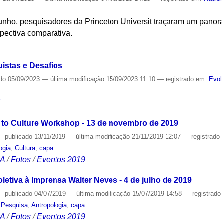
unho, pesquisadores da Princeton Universit traçaram um panor
pectiva comparativa.
S
stas e Desafios
ado
05/09/2023
—
última modificação
15/09/2023 11:10
— registrado em:
Evo
S
 to Culture Workshop - 13 de novembro de 2019
—
publicado
13/11/2019
—
última modificação
21/11/2019 12:07
— registrado
ogia
,
Cultura
,
capa
CA
/
Fotos
/
Eventos 2019
letiva à Imprensa Walter Neves - 4 de julho de 2019
—
publicado
04/07/2019
—
última modificação
15/07/2019 14:58
— registrad
,
Pesquisa
,
Antropologia
,
capa
CA
/
Fotos
/
Eventos 2019