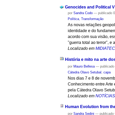
Genocides and Political V
por
Sandra Codo
—
publicado
0
Política
,
Transformação
As novas relações geopolí
identidade e do fundament
acordo com sua visão, ess
"guerra total ao terror", 
Localizado em
MIDIATE
História e mito na arte d
por
Mauro Bellesa
—
publicado
Cátedra Olavo Setubal
,
capa
Nos dias 7 e 8 de novemb
Conhecimento entre Arte 
pela Cátedra Olavo Setuba
Localizado em
NOTÍCIA
Human Evolution from the
por
Sandra Sedini
—
publicado