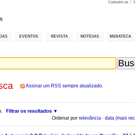
Cadastre-se
Busca
Busca
Avançad
OAS
EVENTOS
REVISTA
NOTÍCIAS
MIDIATECA
sca
Assinar um RSS sempre atualizado.
o.
Filtrar os resultados
Ordenar por
relevância
·
data (mais rec