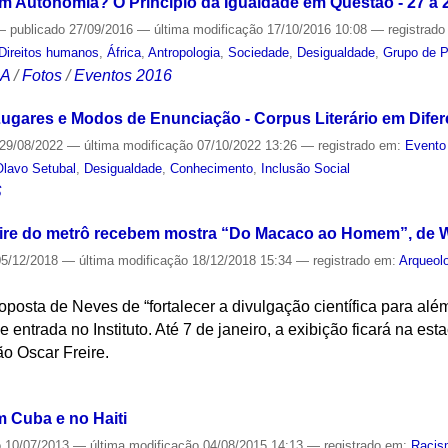
m Autonomia? O Princípio da Igualdade em Questão - 27 à 
—
publicado
27/09/2016
—
última modificação
17/10/2016 10:08
— registrad
Direitos humanos
,
África
,
Antropologia
,
Sociedade
,
Desigualdade
,
Grupo de P
CA
/
Fotos
/
Eventos 2016
 Lugares e Modos de Enunciação - Corpus Literário em Dife
29/08/2022
—
última modificação
07/10/2022 13:26
— registrado em:
Evento
Olavo Setubal
,
Desigualdade
,
Conhecimento
,
Inclusão Social
S
eire do metrô recebem mostra “Do Macaco ao Homem”, de W
5/12/2018
—
última modificação
18/12/2018 15:34
— registrado em:
Arqueol
proposta de Neves de “fortalecer a divulgação científica para a
 entrada no Instituto. Até 7 de janeiro, a exibição ficará na est
ão Oscar Freire.
S
 Cuba e no Haiti
o
10/07/2013
—
última modificação
04/08/2015 14:13
— registrado em:
Racis