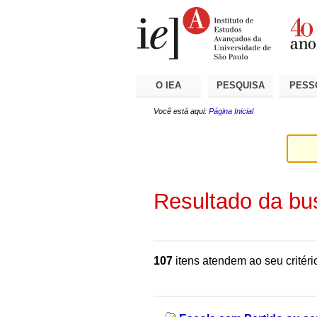
Ir
Ferramentas
Seções
para
Pessoais
o
conteúdo.
|
Ir
para
a
O IEA
PESQUISA
PESS
navegação
Você está aqui:
Página Inicial
Resultado da bu
107
itens atendem ao seu critéri