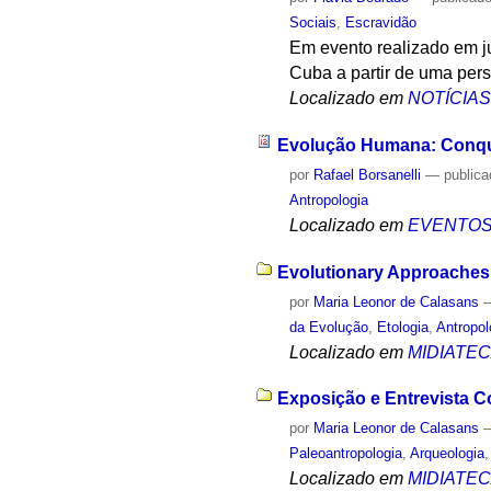
Sociais
,
Escravidão
Em evento realizado em j
Cuba a partir de uma pers
Localizado em
NOTÍCIA
Evolução Humana: Conqui
por
Rafael Borsanelli
—
public
Antropologia
Localizado em
EVENTO
Evolutionary Approaches
por
Maria Leonor de Calasans
da Evolução
,
Etologia
,
Antropol
Localizado em
MIDIATE
Exposição e Entrevista Co
por
Maria Leonor de Calasans
Paleoantropologia
,
Arqueologia
Localizado em
MIDIATE