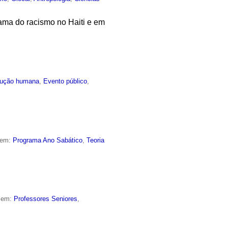
ama do racismo no Haiti e em
lução humana
,
Evento público
,
 em:
Programa Ano Sabático
,
Teoria
o em:
Professores Seniores
,