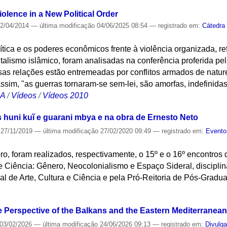
iolence in a New Political Order
2/04/2014
—
última modificação
04/06/2025 08:54
— registrado em:
Cátedra
tica e os poderes econômicos frente à violência organizada, re
alismo islâmico, foram analisadas na conferência proferida pela
as relações estão entremeadas por conflitos armados de nature
e assim, "as guerras tornaram-se sem-lei, são amorfas, indefinida
CA
/
Vídeos
/
Vídeos 2010
os huni kuĩ e guarani mbya e na obra de Ernesto Neto
27/11/2019
—
última modificação
27/02/2020 09:49
— registrado em:
Evento
ro, foram realizados, respectivamente, o 15º e o 16º encontro
e Ciência: Gênero, Neocolonialismo e Espaço Sideral, discipli
l de Arte, Cultura e Ciência e pela Pró-Reitoria de Pós-Gradu
S
 Perspective of the Balkans and the Eastern Mediterranean
03/02/2026
—
última modificação
24/06/2026 09:13
— registrado em:
Divulg