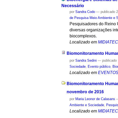
Necessário
por
Sandra Codo
—
publicado
2
de Pesquisa Meio Ambiente e 
Pesquisadores do Reino U
diversas organizações in
biocomplexos.
Localizado em
MIDIATE
Biomonitoramento Human
por
Sandra Sedini
—
publicado
Sociedade
,
Evento público
,
Bio
Localizado em
EVENTO
Biomonitoramento Humano
novembro de 2016
por
Maria Leonor de Calasans
Ambiente e Sociedade
,
Pesqui
Localizado em
MIDIATE