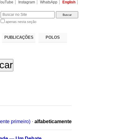
YouTube
Instagram
WhatsApp
English
apenas nesta seção
a…
PUBLICAÇÕES
POLOS
ente primeiro)
·
alfabeticamente
idade — Um Debate