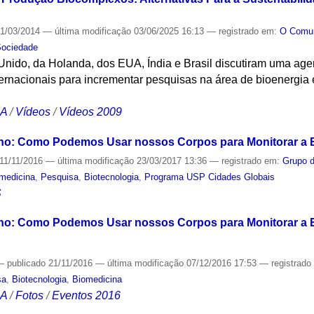
1/03/2014
—
última modificação
03/06/2025 16:13
— registrado em:
O Com
Sociedade
nido, da Holanda, dos EUA, Índia e Brasil discutiram uma ag
ternacionais para incrementar pesquisas na área de bioenergia
CA
/
Vídeos
/
Vídeos 2009
o: Como Podemos Usar nossos Corpos para Monitorar a 
11/11/2016
—
última modificação
23/03/2017 13:36
— registrado em:
Grupo 
medicina
,
Pesquisa
,
Biotecnologia
,
Programa USP Cidades Globais
S
: Como Podemos Usar nossos Corpos para Monitorar a E
—
publicado
21/11/2016
—
última modificação
07/12/2016 17:53
— registrad
sa
,
Biotecnologia
,
Biomedicina
CA
/
Fotos
/
Eventos 2016