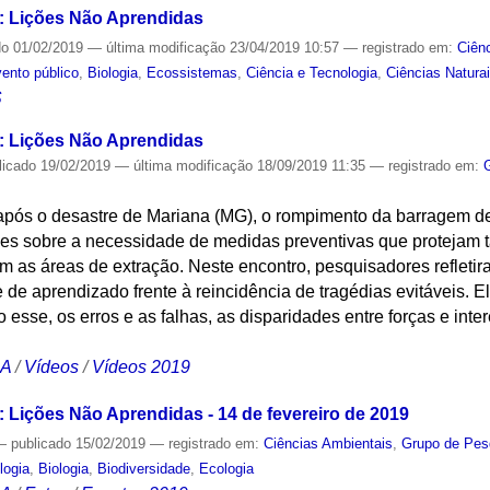
 Lições Não Aprendidas
do
01/02/2019
—
última modificação
23/04/2019 10:57
— registrado em:
Ciên
ento público
,
Biologia
,
Ecossistemas
,
Ciência e Tecnologia
,
Ciências Natura
S
 Lições Não Aprendidas
licado
19/02/2019
—
última modificação
18/09/2019 11:35
— registrado em:
após o desastre de Mariana (MG), o rompimento da barragem d
ões sobre a necessidade de medidas preventivas que protejam 
m as áreas de extração. Neste encontro, pesquisadores refleti
 de aprendizado frente à reincidência de tragédias evitáveis. El
esse, os erros e as falhas, as disparidades entre forças e inte
CA
/
Vídeos
/
Vídeos 2019
Lições Não Aprendidas - 14 de fevereiro de 2019
—
publicado
15/02/2019
— registrado em:
Ciências Ambientais
,
Grupo de Pes
logia
,
Biologia
,
Biodiversidade
,
Ecologia