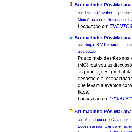
Brumadinho Pós-Mariana:
por
Thaisa Carvalho
—
publica
Meio Ambiente e Sociedade
,
Ev
Localizado em
EVENTO
Brumadinho Pós-Mariana:
por
Sergio R V Bernardo
—
pub
Sociedade
Pouco mais de três anos 
(MG) reativou as discuss
as populações que habita
desastre e a incapacidade
que levam a eventos como 
fatos.
Localizado em
MIDIATE
Brumadinho Pós-Mariana: 
por
Maria Leonor de Calasans
Ecossistemas
,
Ciência e Tecno