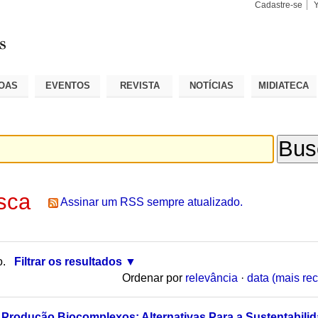
Cadastre-se
Busca
Busca
Avançad
OAS
EVENTOS
REVISTA
NOTÍCIAS
MIDIATECA
sca
Assinar um RSS sempre atualizado.
o.
Filtrar os resultados
Ordenar por
relevância
·
data (mais rec
 Produção Biocomplexos: Alternativas Para a Sustentabil