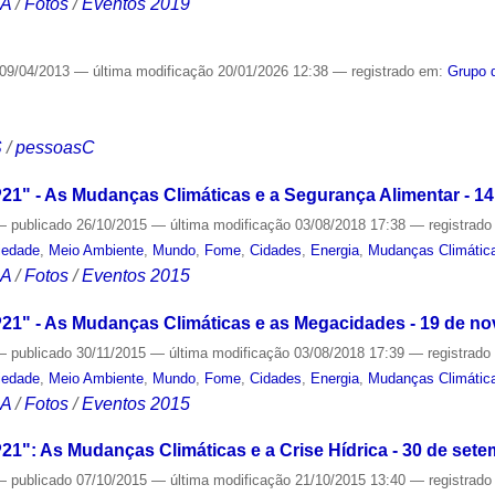
CA
/
Fotos
/
Eventos 2019
09/04/2013
—
última modificação
20/01/2026 12:38
— registrado em:
Grupo 
S
/
pessoasC
1" - As Mudanças Climáticas e a Segurança Alimentar - 14
—
publicado
26/10/2015
—
última modificação
03/08/2018 17:38
— registrad
iedade
,
Meio Ambiente
,
Mundo
,
Fome
,
Cidades
,
Energia
,
Mudanças Climátic
CA
/
Fotos
/
Eventos 2015
21" - As Mudanças Climáticas e as Megacidades - 19 de n
—
publicado
30/11/2015
—
última modificação
03/08/2018 17:39
— registrad
iedade
,
Meio Ambiente
,
Mundo
,
Fome
,
Cidades
,
Energia
,
Mudanças Climátic
CA
/
Fotos
/
Eventos 2015
1": As Mudanças Climáticas e a Crise Hídrica - 30 de set
—
publicado
07/10/2015
—
última modificação
21/10/2015 13:40
— registrad