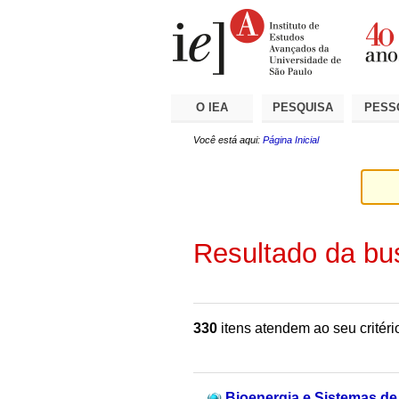
Ir
Ferramentas
Seções
para
Pessoais
o
conteúdo.
|
Ir
para
a
O IEA
PESQUISA
PESS
navegação
Você está aqui:
Página Inicial
Resultado da bu
330
itens atendem ao seu critéri
Bioenergia e Sistemas de