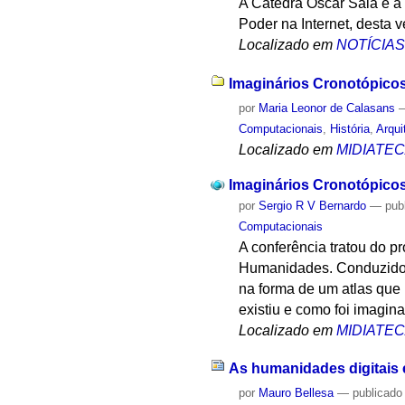
A Cátedra Oscar Sala e a
Poder na Internet, desta 
Localizado em
NOTÍCIA
Imaginários Cronotópicos
por
Maria Leonor de Calasans
Computacionais
,
História
,
Arqui
Localizado em
MIDIATE
Imaginários Cronotópico
por
Sergio R V Bernardo
—
pub
Computacionais
A conferência tratou do 
Humanidades. Conduzido p
na forma de um atlas que 
existiu e como foi imagin
Localizado em
MIDIATE
As humanidades digitais e
por
Mauro Bellesa
—
publicado