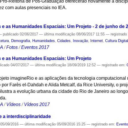
 Pró-Reitoria de Pós-Graduação oferecerão novamente a discip
vez com aulas presenciais no IEA.
S
 e as Humanidades Espaciais: Um Projeto - 2 de junho de 
—
publicado
02/06/2017
—
última modificação
08/06/2017 11:55
— registrad
tetura
,
Demografia
,
Humanidades
,
Cidades
,
Inovação
,
Internet
,
Cultura Digita
CA
/
Fotos
/
Eventos 2017
s e as Humanidades Espaciais: Um Projeto
licado
04/07/2017
—
última modificação
18/09/2019 12:52
— registrado em:
projeto imagineRio e as aplicações da tecnologia computaciona
or Farès el-Dahdah e Alida Metcalf, da Rice University, o pro
ilustra a evolução urbana da cidade do Rio de Janeiro ao longo 
ada.
CA
/
Vídeos
/
Vídeos 2017
 a interdisciplinaridade
05/09/2016
—
última modificação
05/09/2016 15:25
— registrado em:
Event