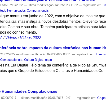
icado
07/12/2022
—
última modificação
14/02/2023 11:32
— registrado em:
I
studo Humanidades Computacionais
 que morreu em junho de 2022, com o objetivo de mostrar que 
otencializa, mas instiga a novos desdobramentos. O evento re
eira Coelho e sua obra. Também participaram artistas para falar
mpos do conhecimento.
CA
/
Vídeos
/
Vídeos 2022
ferência sobre impacto da cultura eletrônica nas humanid
21/02/2022
—
última modificação
09/03/2022 08:31
— registrado em:
Event
 Computacionais
,
Cultura Digital
,
capa
s na Era Digital", é o tema da conferência de Nicolas Shumwa
óquios que o Grupo de Estudos em Culturas e Humanidades Com
S
o Humanidades Computacionais
o
07/06/2017
—
última modificação
07/06/2017 10:01
— registrado em:
Grupo
o