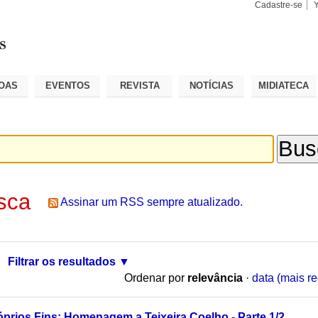
Cadastre-se
Busca
Busca
Avançad
OAS
EVENTOS
REVISTA
NOTÍCIAS
MIDIATECA
sca
Assinar um RSS sempre atualizado.
Filtrar os resultados
Ordenar por
relevância
·
data (mais re
óprios Fins: Homenagem a Teixeira Coelho - Parte 1/2