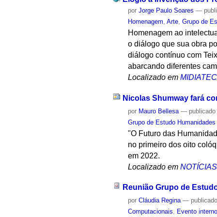
por
Jorge Paulo Soares
—
publ
Homenagem
,
Arte
,
Grupo de E
Homenagem ao intelectual
o diálogo que sua obra p
diálogo contínuo com Teix
abarcando diferentes ca
Localizado em
MIDIATE
Nicolas Shumway fará con
por
Mauro Bellesa
—
publicado
Grupo de Estudo Humanidades
"O Futuro das Humanidade
no primeiro dos oito col
em 2022.
Localizado em
NOTÍCIA
Reunião Grupo de Estud
por
Cláudia Regina
—
publicad
Computacionais
,
Evento intern