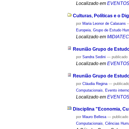
Localizado em
EVENTO
Culturas, Políticas e o Di
por
Maria Leonor de Calasans
Europeia
,
Grupo de Estudo Hu
Localizado em
MIDIATE
Reunião Grupo de Estud
por
Sandra Sedini
—
publicado
Localizado em
EVENTO
Reunião Grupo de Estud
por
Cláudia Regina
—
publicad
Computacionais
,
Evento intern
Localizado em
EVENTO
Disciplina "Economia, Cul
por
Mauro Bellesa
—
publicado
Computacionais
,
Ciências Hum