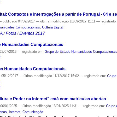
S
gital: Contextos e Interrogações a partir de Portugal - 04 e 
—
publicado
04/09/2017
—
última modificação
18/09/2017 11:11
— registrado
manidades Computacionais
,
Cultura Digital
CA
/
Fotos
/
Eventos 2017
o Humanidades Computacionais
22/07/2016
— registrado em:
Grupo de Estudo Humanidades Computacionai
S
os Humanidades Computacionais
o
05/12/2017
—
última modificação
11/12/2017 15:02
— registrado em:
Grupo
o
S
tura e Poder na Internet" está com matrículas abertas
06/01/2025
—
última modificação
13/01/2025 11:31
— registrado em:
Grupo 
anas
,
Internet
,
Comunicação