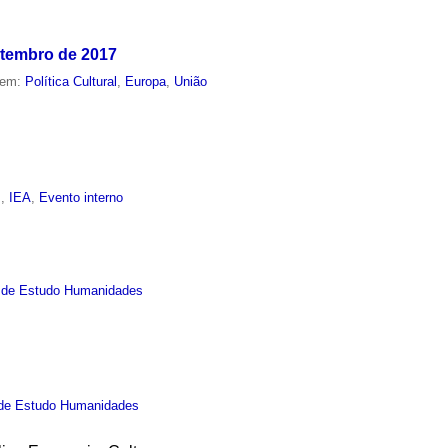
setembro de 2017
 em:
Política Cultural
,
Europa
,
União
s
,
IEA
,
Evento interno
 de Estudo Humanidades
de Estudo Humanidades