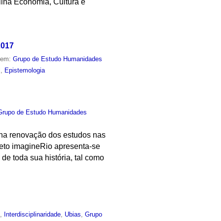
lina Economia, Cultura e
2017
o em:
Grupo de Estudo Humanidades
l
,
Epistemologia
Grupo de Estudo Humanidades
l na renovação dos estudos nas
jeto imagineRio apresenta-se
de toda sua história, tal como
o
,
Interdisciplinaridade
,
Ubias
,
Grupo