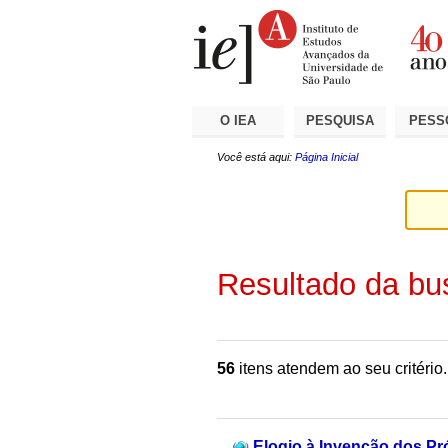
Ir
Ferramentas
Seções
para
Pessoais
o
conteúdo.
|
Ir
para
a
O IEA
PESQUISA
PESS
navegação
Você está aqui:
Página Inicial
Resultado da bu
56
itens atendem ao seu critério.
Elogio à Invenção dos Pr