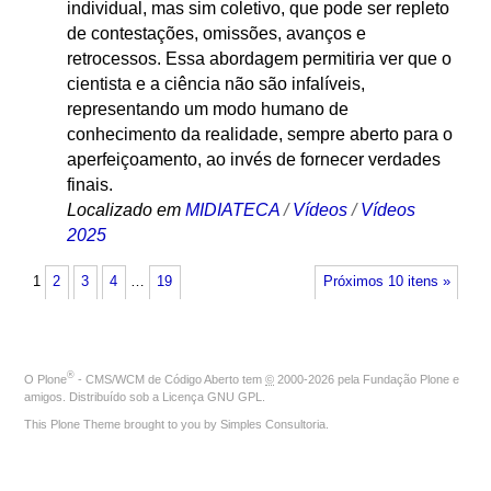
individual, mas sim coletivo, que pode ser repleto
de contestações, omissões, avanços e
retrocessos. Essa abordagem permitiria ver que o
cientista e a ciência não são infalíveis,
representando um modo humano de
conhecimento da realidade, sempre aberto para o
aperfeiçoamento, ao invés de fornecer verdades
finais.
Localizado em
MIDIATECA
/
Vídeos
/
Vídeos
2025
1
2
3
4
…
19
Próximos 10 itens »
®
O
Plone
- CMS/WCM de Código Aberto
tem
©
2000-2026 pela
Fundação Plone
e
amigos. Distribuído sob a
Licença GNU GPL
.
This Plone Theme brought to you by
Simples Consultoria
.