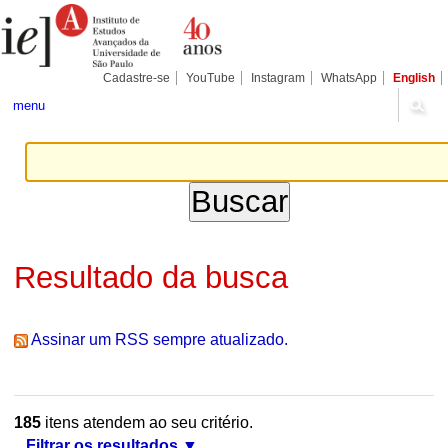
Ir
Ferramentas
Seções
para
Pessoais
o
conteúdo.
|
Cadastre-se
YouTube
Instagram
WhatsApp
English
Ir
para
menu
a
navegação
Resultado da busca
Assinar um RSS sempre atualizado.
185
itens atendem ao seu critério.
Filtrar os resultados