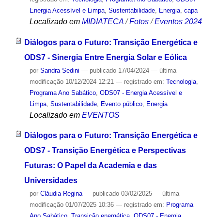
Energia Acessível e Limpa
,
Sustentabilidade
,
Energia
,
capa
Localizado em
MIDIATECA
/
Fotos
/
Eventos 2024
Diálogos para o Futuro: Transição Energética e
ODS7 - Sinergia Entre Energia Solar e Eólica
por
Sandra Sedini
—
publicado
17/04/2024
—
última
modificação
10/12/2024 12:21
— registrado em:
Tecnologia
,
Programa Ano Sabático
,
ODS07 - Energia Acessível e
Limpa
,
Sustentabilidade
,
Evento público
,
Energia
Localizado em
EVENTOS
Diálogos para o Futuro: Transição Energética e
ODS7 - Transição Energética e Perspectivas
Futuras: O Papel da Academia e das
Universidades
por
Cláudia Regina
—
publicado
03/02/2025
—
última
modificação
01/07/2025 10:36
— registrado em:
Programa
Ano Sabático
,
Transição energética
,
ODS07 - Energia