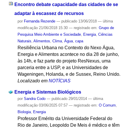
Encontro debate capacidade das cidades de se
adaptar à escassez de recursos
por
Fernanda Rezende
—
publicado
13/06/2018
—
última
modificação
21/06/2018 15:30
— registrado em:
Grupo de
Pesquisa Meio Ambiente e Sociedade
,
Energia
,
Ciências
Naturais
,
Alimentos
,
Clima
,
Água
,
capa
Resiliência Urbana no Contexto do Nexo Água,
Energia e Alimentos acontece no dia 28 de junho,
às 14h, e faz parte do projeto ResNexus, uma
parceria entre a USP, e as Universidades de
Wageningen, Holanda, e de Sussex, Reino Unido.
Localizado em
NOTÍCIAS
Energia e Sistemas Biológicos
por
Sandra Codo
—
publicado
29/01/2014
—
última
modificação
03/06/2025 07:57
— registrado em:
O Comum
,
Biologia
,
Energia
Professor Emérito da Universidade Federal do
Rio de Janeiro, Leopoldo De Meis é médico e têm