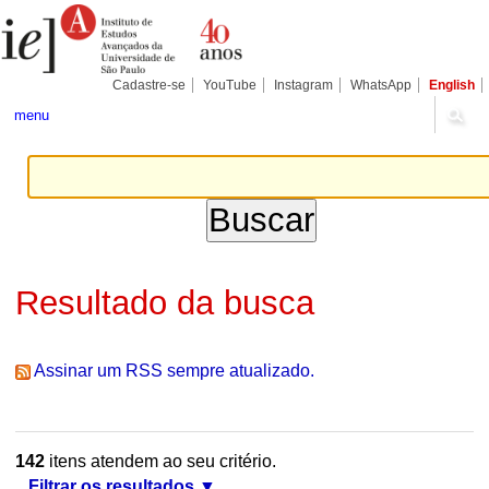
Ir
Ferramentas
Seções
para
Pessoais
o
conteúdo.
|
Cadastre-se
YouTube
Instagram
WhatsApp
English
Ir
para
menu
a
navegação
Resultado da busca
Assinar um RSS sempre atualizado.
142
itens atendem ao seu critério.
Filtrar os resultados