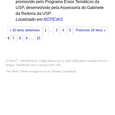
promovido pelo Programa Eixos Temáticos da
USP, desenvolvido pela Assessoria do Gabinete
da Reitoria da USP.
Localizado em
NOTÍCIAS
« 10 itens anteriores
1
…
3
4
5
Próximos 10 itens »
6
7
8
9
…
15
®
O
Plone
- CMS/WCM de Código Aberto
tem
©
2000-2026 pela
Fundação Plone
e
amigos. Distribuído sob a
Licença GNU GPL
.
This Plone Theme brought to you by
Simples Consultoria
.