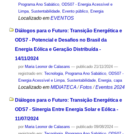
Programa Ano Sabático
,
ODS07 - Energia Acessível e
Limpa
,
Sustentabilidade
,
Evento público
,
Energia
Localizado em
EVENTOS
Diálogos para o Futuro: Transição Energética e
ODS7 - Potencial e Desafios no Brasil da
Energia Eólica e Geração Distribuída -
14/11/2024
por
Maria Leonor de Calasans
—
publicado
21/11/2024
—
registrado em:
Tecnologia
,
Programa Ano Sabático
,
ODS07 -
Energia Acessível e Limpa
,
Sustentabilidade
,
Energia
,
capa
Localizado em
MIDIATECA
/
Fotos
/
Eventos 2024
Diálogos para o Futuro: Transição Energética e
ODS7 - Sinergia Entre Energia Solar e Eólica -
11/07/2024
por
Maria Leonor de Calasans
—
publicado
09/08/2024
—
registrado em:
Tecnologia
,
Programa Ano Sabático
,
ODS07 -