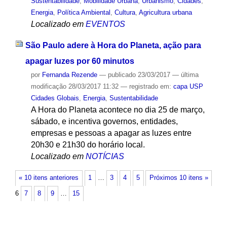
Sustentabilidade
,
Mobilidade Urbana
,
Urbanismo
,
Cidades
,
Energia
,
Política Ambiental
,
Cultura
,
Agricultura urbana
Localizado em
EVENTOS
São Paulo adere à Hora do Planeta, ação para
apagar luzes por 60 minutos
por
Fernanda Rezende
—
publicado
23/03/2017
—
última
modificação
28/03/2017 11:32
— registrado em:
capa USP
Cidades Globais
,
Energia
,
Sustentabilidade
A Hora do Planeta acontece no dia 25 de março,
sábado, e incentiva governos, entidades,
empresas e pessoas a apagar as luzes entre
20h30 e 21h30 do horário local.
Localizado em
NOTÍCIAS
« 10 itens anteriores
1
…
3
4
5
Próximos 10 itens »
6
7
8
9
…
15