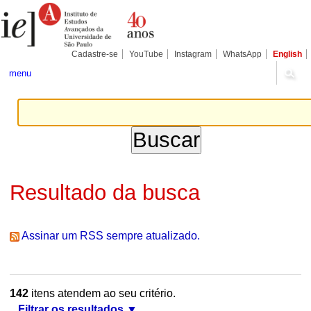
Ir
Ferramentas
Seções
para
Pessoais
o
conteúdo.
|
Cadastre-se
YouTube
Instagram
WhatsApp
English
Ir
para
menu
a
navegação
Resultado da busca
Assinar um RSS sempre atualizado.
142
itens atendem ao seu critério.
Filtrar os resultados