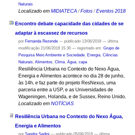
Naturais
Localizado em
MIDIATECA
/
Fotos
/
Eventos 2018
Encontro debate capacidade das cidades de se
adaptar à escassez de recursos
por
Fernanda Rezende
—
publicado
13/06/2018
—
última
modificação
21/06/2018 15:30
— registrado em:
Grupo de
Pesquisa Meio Ambiente e Sociedade
,
Energia
,
Ciências
Naturais
,
Alimentos
,
Clima
,
Água
,
capa
Resiliência Urbana no Contexto do Nexo Água,
Energia e Alimentos acontece no dia 28 de junho,
às 14h, e faz parte do projeto ResNexus, uma
parceria entre a USP, e as Universidades de
Wageningen, Holanda, e de Sussex, Reino Unido.
Localizado em
NOTÍCIAS
Resiliência Urbana no Contexto do Nexo Água,
Energia e Alimentos
por
Sandra Sedini
—
publicado
05/06/2018
—
última