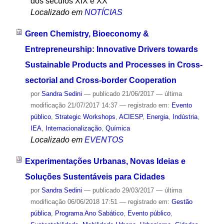
dos séculos XIX e XX
Localizado em
NOTÍCIAS
Green Chemistry, Bioeconomy &
Entrepreneurship: Innovative Drivers towards
Sustainable Products and Processes in Cross-
sectorial and Cross-border Cooperation
por
Sandra Sedini
—
publicado
21/06/2017
—
última
modificação
21/07/2017 14:37
— registrado em:
Evento
público
,
Strategic Workshops
,
ACIESP
,
Energia
,
Indústria
,
IEA
,
Internacionalização
,
Química
Localizado em
EVENTOS
Experimentações Urbanas, Novas Ideias e
Soluções Sustentáveis para Cidades
por
Sandra Sedini
—
publicado
29/03/2017
—
última
modificação
06/06/2018 17:51
— registrado em:
Gestão
pública
,
Programa Ano Sabático
,
Evento público
,