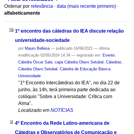
Ordenar por
relevância
·
data (mais recente primeiro)
·
alfabeticamente
1º encontro das cátedras do IEA discute relação
universidade-sociedade
por
Mauro Bellesa
—
publicado
16/06/2021
—
última
modificação
02/05/2024 14:34
— registrado em:
Evento
,
Cátedra Oscar Sala
,
capa Cátedra Olavo Setubal
,
Cátedras
,
Cátedra Olavo Setubal
,
Cátedra de Educação Básica
,
Universidade
"1º Encontro Intercátedras do IEA", no dia 22 de
junho, às 14h, terá primeira parte dedicada ao
colóquio "Sobre a Universidade: Crítica com
Alma".
Localizado em
NOTÍCIAS
4º Encontro da Rede Latino-americana de
Cátedras e Observatórios de Comunicação e