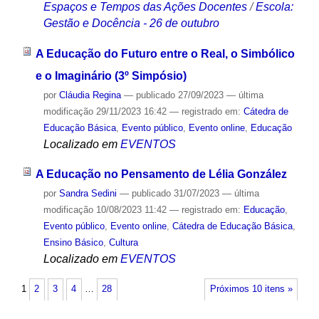
Espaços e Tempos das Ações Docentes
/
Escola:
Gestão e Docência - 26 de outubro
A Educação do Futuro entre o Real, o Simbólico
e o Imaginário (3º Simpósio)
por
Cláudia Regina
—
publicado
27/09/2023
—
última
modificação
29/11/2023 16:42
— registrado em:
Cátedra de
Educação Básica
,
Evento público
,
Evento online
,
Educação
Localizado em
EVENTOS
A Educação no Pensamento de Lélia González
por
Sandra Sedini
—
publicado
31/07/2023
—
última
modificação
10/08/2023 11:42
— registrado em:
Educação
,
Evento público
,
Evento online
,
Cátedra de Educação Básica
,
Ensino Básico
,
Cultura
Localizado em
EVENTOS
1
2
3
4
…
28
Próximos 10 itens »