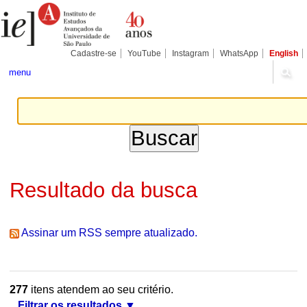
Ir
Ferramentas
Seções
para
Pessoais
o
conteúdo.
|
Cadastre-se
YouTube
Instagram
WhatsApp
English
Ir
para
menu
a
navegação
Resultado da busca
Assinar um RSS sempre atualizado.
277
itens atendem ao seu critério.
Filtrar os resultados