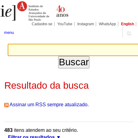
Ir
Ferramentas
Seções
para
Pessoais
o
conteúdo.
|
Cadastre-se
YouTube
Instagram
WhatsApp
English
Ir
para
menu
a
navegação
Resultado da busca
Assinar um RSS sempre atualizado.
483
itens atendem ao seu critério.
Filtrar os resultados