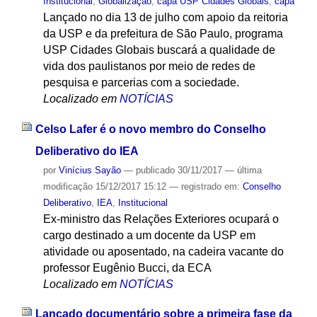
Institucional
,
Globalização
,
capa USP Cidades Globais
,
capa
Lançado no dia 13 de julho com apoio da reitoria
da USP e da prefeitura de São Paulo, programa
USP Cidades Globais buscará a qualidade de
vida dos paulistanos por meio de redes de
pesquisa e parcerias com a sociedade.
Localizado em
NOTÍCIAS
Celso Lafer é o novo membro do Conselho
Deliberativo do IEA
por
Vinícius Sayão
—
publicado
30/11/2017
—
última
modificação
15/12/2017 15:12
— registrado em:
Conselho
Deliberativo
,
IEA
,
Institucional
Ex-ministro das Relações Exteriores ocupará o
cargo destinado a um docente da USP em
atividade ou aposentado, na cadeira vacante do
professor Eugênio Bucci, da ECA
Localizado em
NOTÍCIAS
Lançado documentário sobre a primeira fase da