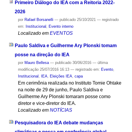
Primeiro Diálogo do IEA com a Reitoria 2022-
2026
por
Rafael Borsanelli
—
publicado
25/10/2021
— registrado
em:
Institucional
,
Evento interno
Localizado em
EVENTOS
Paulo Saldiva e Guilherme Ary Plonski tomam
posse na direção do IEA
por
Mauro Bellesa
—
publicado
30/06/2016
—
última
modificação
25/07/2016 16:13
— registrado em:
Evento
,
Institucional
,
IEA
,
Eleições IEA
,
capa
Em cerimônia realizada no Instituto Tomie Ohtake
na noite de 29 de junho, Paulo Saldiva e
Guilherme Ary Plonski tomaram posse como
diretor e vice-diretor do IEA.
Localizado em
NOTÍCIAS
Pesquisadora do IEA debate mudanças
climáticas e pesca em conferência global