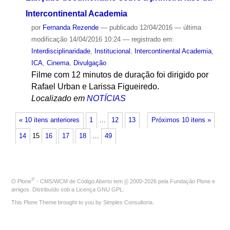
Intercontinental Academia
por
Fernanda Rezende
—
publicado
12/04/2016
—
última
modificação
14/04/2016 10:24
— registrado em:
Interdisciplinaridade
,
Institucional
,
Intercontinental Academia
,
ICA
,
Cinema
,
Divulgação
Filme com 12 minutos de duração foi dirigido por
Rafael Urban e Larissa Figueiredo.
Localizado em
NOTÍCIAS
« 10 itens anteriores
1
…
12
13
Próximos 10 itens »
14
15
16
17
18
…
49
®
O
Plone
- CMS/WCM de Código Aberto
tem
©
2000-2026 pela
Fundação Plone
e
amigos. Distribuído sob a
Licença GNU GPL
.
This Plone Theme brought to you by
Simples Consultoria
.