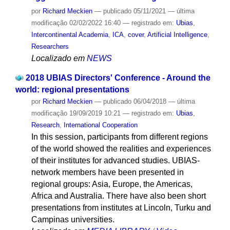
por
Richard Meckien
—
publicado
05/11/2021
—
última
modificação
02/02/2022 16:40
— registrado em:
Ubias
,
Intercontinental Academia
,
ICA
,
cover
,
Artificial Intelligence
,
Researchers
Localizado em
NEWS
2018 UBIAS Directors' Conference - Around the
world: regional presentations
por
Richard Meckien
—
publicado
06/04/2018
—
última
modificação
19/09/2019 10:21
— registrado em:
Ubias
,
Research
,
International Cooperation
In this session, participants from different regions
of the world showed the realities and experiences
of their institutes for advanced studies. UBIAS-
network members have been presented in
regional groups: Asia, Europe, the Americas,
Africa and Australia. There have also been short
presentations from institutes at Lincoln, Turku and
Campinas universities.