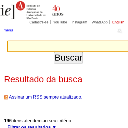
Ir
Ferramentas
Seções
para
Pessoais
o
conteúdo.
|
Cadastre-se
YouTube
Instagram
WhatsApp
English
Ir
para
menu
a
navegação
Resultado da busca
Assinar um RSS sempre atualizado.
196
itens atendem ao seu critério.
Filtrar os resultados