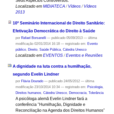
Seus Aspectos Controversos.
Localizado em
MIDIATECA
/
Vídeos
/
Vídeos
2013
10º Seminário Internacional de Direito Sanitário:
Efetivação Democrática do Direito à Saúde
por
Rafael Borsanelli
—
publicado
05/09/2013
—
última
modificação
02/01/2014 16:18
— registrado em:
Evento
público
,
Direito
,
Saúde Pública
,
Cátedra Unesco
Localizado em
EVENTOS
/
Eventos e Reuniões
A dignidade na luta contra a humilhação,
segundo Evelin Lindner
por
Flávia Dourado
—
publicado
24/05/2012
—
última
modificação
23/10/2014 10:34
— registrado em:
Psicologia
,
Direitos humanos
,
Cátedra Unesco
,
Democracia
,
Tolerância
A psicóloga alemã Evelin Lindner fará a
conferência "Humilhação, Dignidade e
Reconciliação na Agenda dos Direitos Humanos"