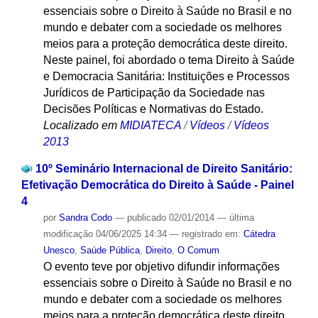
essenciais sobre o Direito à Saúde no Brasil e no
mundo e debater com a sociedade os melhores
meios para a proteção democrática deste direito.
Neste painel, foi abordado o tema Direito à Saúde
e Democracia Sanitária: Instituições e Processos
Jurídicos de Participação da Sociedade nas
Decisões Políticas e Normativas do Estado.
Localizado em
MIDIATECA
/
Vídeos
/
Vídeos
2013
10º Seminário Internacional de Direito Sanitário:
Efetivação Democrática do Direito à Saúde - Painel
4
por
Sandra Codo
—
publicado
02/01/2014
—
última
modificação
04/06/2025 14:34
— registrado em:
Cátedra
Unesco
,
Saúde Pública
,
Direito
,
O Comum
O evento teve por objetivo difundir informações
essenciais sobre o Direito à Saúde no Brasil e no
mundo e debater com a sociedade os melhores
meios para a proteção democrática deste direito.