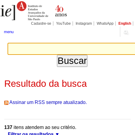
Ir
Ferramentas
Seções
para
Pessoais
o
conteúdo.
|
Cadastre-se
YouTube
Instagram
WhatsApp
English
Ir
para
menu
a
navegação
Resultado da busca
Assinar um RSS sempre atualizado.
137
itens atendem ao seu critério.
Filtrar os resultados