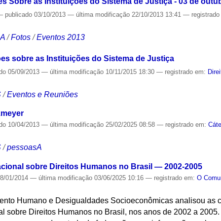
es Sobre as Instituições do Sistema de Justiça - 03 de outu
—
publicado
03/10/2013
—
última modificação
22/10/2013 13:41
— registrad
CA
/
Fotos
/
Eventos 2013
es sobre as Instituições do Sistema de Justiça
ado
05/09/2013
—
última modificação
10/11/2015 18:30
— registrado em:
Dire
S
/
Eventos e Reuniões
zmeyer
ado
10/04/2013
—
última modificação
25/02/2025 08:58
— registrado em:
Cát
S
/
pessoasA
Nacional sobre Direitos Humanos no Brasil — 2002-2005
8/01/2014
—
última modificação
03/06/2025 10:16
— registrado em:
O Com
ento Humano e Desigualdades Socioeconômicas analisou as c
al sobre Direitos Humanos no Brasil, nos anos de 2002 a 2005. F