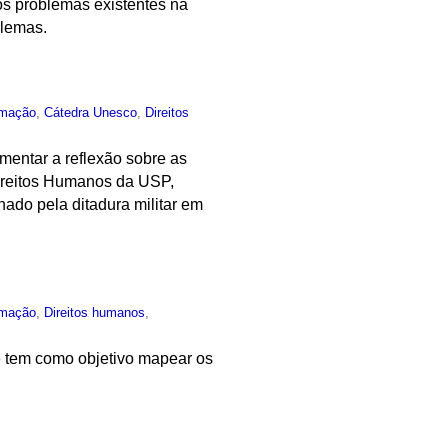
os problemas existentes na
blemas.
rmação
,
Cátedra Unesco
,
Direitos
mentar a reflexão sobre as
Direitos Humanos da USP,
ado pela ditadura militar em
rmação
,
Direitos humanos
,
e tem como objetivo mapear os