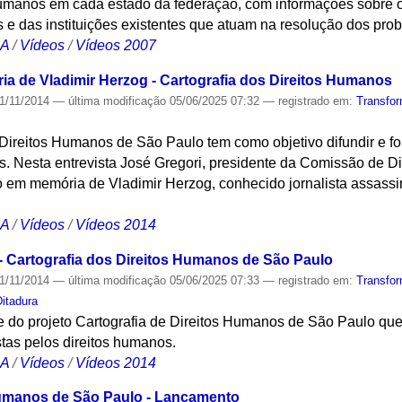
humanos em cada estado da federação, com informações sobre 
 e das instituições existentes que atuam na resolução dos pro
CA
/
Vídeos
/
Vídeos 2007
 de Vladimir Herzog - Cartografia dos Direitos Humanos
1/11/2014
—
última modificação
05/06/2025 07:32
— registrado em:
Transfo
 Direitos Humanos de São Paulo tem como objetivo difundir e fo
is. Nesta entrevista José Gregori, presidente da Comissão de 
 em memória de Vladimir Herzog, conhecido jornalista assassin
CA
/
Vídeos
/
Vídeos 2014
 - Cartografia dos Direitos Humanos de São Paulo
1/11/2014
—
última modificação
05/06/2025 07:33
— registrado em:
Transfo
Ditadura
e do projeto Cartografia de Direitos Humanos de São Paulo qu
stas pelos direitos humanos.
CA
/
Vídeos
/
Vídeos 2014
Humanos de São Paulo - Lançamento