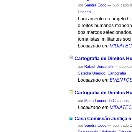
por
Sandra Codo
—
publicado
0
Unesco
Lançamento do projeto Ca
direitos humanos mapeando
dos marcos selecionados, 
jornalistas, militantes so
Localizado em
MIDIATE
Cartografia de Direitos 
por
Rafael Borsanelli
—
public
Cátedra Unesco
,
Cartografia
Localizado em
EVENTO
Cartografia de Direitos 
por
Maria Leonor de Calasans
Localizado em
MIDIATE
Casa Comissão Justiça e 
por
Sandra Codo
—
publicado
1