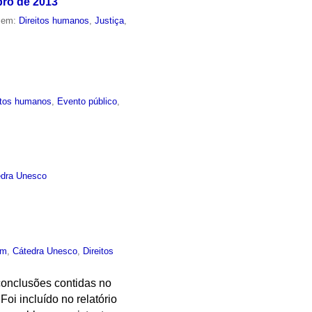
bro de 2013
o em:
Direitos humanos
,
Justiça
,
itos humanos
,
Evento público
,
edra Unesco
um
,
Cátedra Unesco
,
Direitos
onclusões contidas no
oi incluído no relatório