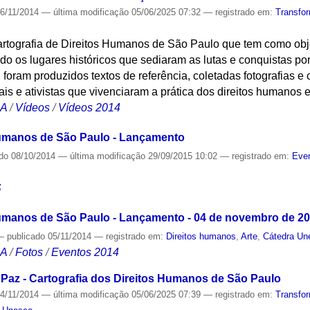
6/11/2014
—
última modificação
05/06/2025 07:32
— registrado em:
Transfo
rtografia de Direitos Humanos de São Paulo que tem como obje
 os lugares históricos que sediaram as lutas e conquistas por
foram produzidos textos de referência, coletadas fotografias 
ciais e ativistas que vivenciaram a prática dos direitos humanos
CA
/
Vídeos
/
Vídeos 2014
Humanos de São Paulo - Lançamento
ado
08/10/2014
—
última modificação
29/09/2015 10:02
— registrado em:
Even
S
Humanos de São Paulo - Lançamento - 04 de novembro de 2
—
publicado
05/11/2014
— registrado em:
Direitos humanos
,
Arte
,
Cátedra Un
CA
/
Fotos
/
Eventos 2014
Paz - Cartografia dos Direitos Humanos de São Paulo
4/11/2014
—
última modificação
05/06/2025 07:39
— registrado em:
Transfo