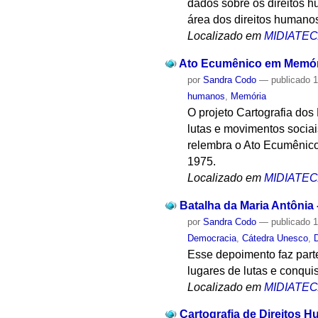
dados sobre os direitos 
área dos direitos humanos
Localizado em
MIDIATE
Ato Ecumênico em Memória
por
Sandra Codo
—
publicado
1
humanos
,
Memória
O projeto Cartografia dos
lutas e movimentos socia
relembra o Ato Ecumênico
1975.
Localizado em
MIDIATE
Batalha da Maria Antônia
por
Sandra Codo
—
publicado
1
Democracia
,
Cátedra Unesco
,
Esse depoimento faz part
lugares de lutas e conqui
Localizado em
MIDIATE
Cartografia de Direitos 