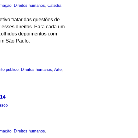
rmação
,
Direitos humanos
,
Cátedra
tivo tratar das questões de
 esses direitos. Para cada um
e colhidos depoimentos com
 em São Paulo.
to público
,
Direitos humanos
,
Arte
,
014
esco
rmação
,
Direitos humanos
,