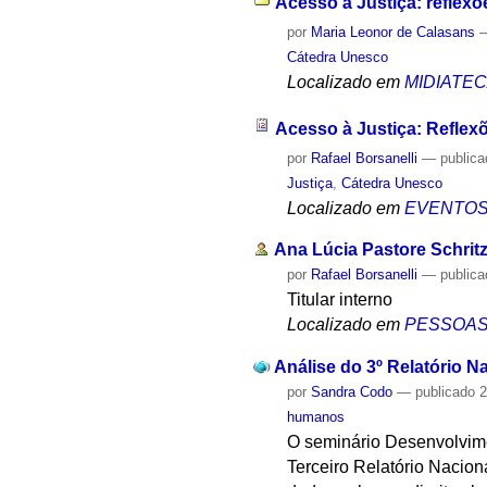
Acesso à Justiça: reflexõ
por
Maria Leonor de Calasans
Cátedra Unesco
Localizado em
MIDIATE
Acesso à Justiça: Reflexõ
por
Rafael Borsanelli
—
public
Justiça
,
Cátedra Unesco
Localizado em
EVENTO
Ana Lúcia Pastore Schrit
por
Rafael Borsanelli
—
public
Titular interno
Localizado em
PESSOA
Análise do 3º Relatório 
por
Sandra Codo
—
publicado
2
humanos
O seminário Desenvolvim
Terceiro Relatório Nacion