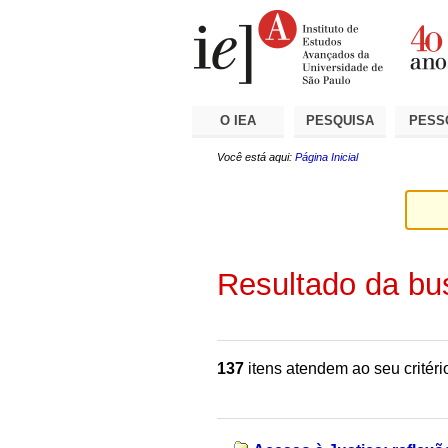
Ir
Ferramentas
Seções
para
Pessoais
o
conteúdo.
|
Ir
para
a
O IEA
PESQUISA
PESS
navegação
Você está aqui:
Página Inicial
Resultado da bu
137
itens atendem ao seu critéri