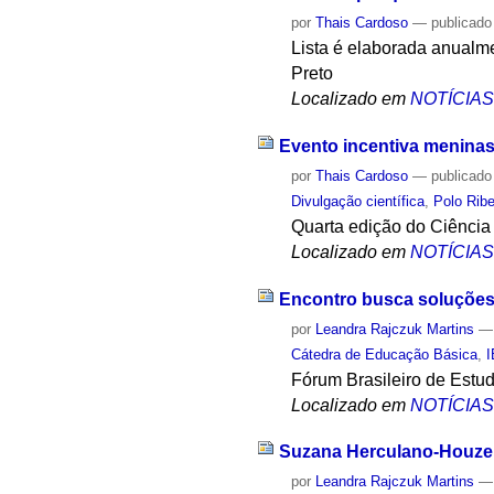
por
Thais Cardoso
—
publicado
Lista é elaborada anualm
Preto
Localizado em
NOTÍCIA
Evento incentiva meninas 
por
Thais Cardoso
—
publicado
Divulgação científica
,
Polo Ribe
Quarta edição do Ciência 
Localizado em
NOTÍCIA
Encontro busca soluções 
por
Leandra Rajczuk Martins
Cátedra de Educação Básica
,
Fórum Brasileiro de Estu
Localizado em
NOTÍCIA
Suzana Herculano-Houzel é
por
Leandra Rajczuk Martins