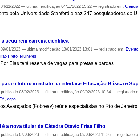
04/11/2022
—
última modificação
04/11/2022 15:22
— registrado em:
Ciênci
ente pela Universidade Stanford e traz 247 pesquisadores da 
S
a seguirem carreira científica
09/01/2023
—
última modificação
13/01/2023 13:01
— registrado em:
Evento
irão Preto
,
Mulheres
Por Elas terá reserva de vagas para pretas e pardas
S
para o futuro imediato na interface Educação Básica e Sup
—
publicado
08/02/2023
—
última modificação
09/02/2023 10:34
— registrado
IEA
,
capa
dos Avançados (Fobreav) reúne especialistas no Rio de Janeiro
S
 a nova titular da Cátedra Otavio Frias Filho
—
publicado
07/03/2023
—
última modificação
09/03/2023 11:36
— registrado 