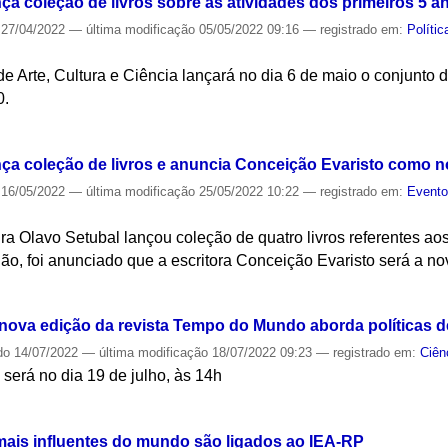
ça coleção de livros sobre as atividades dos primeiros 5 a
27/04/2022
—
última modificação
05/05/2022 09:16
— registrado em:
Polític
e Arte, Cultura e Ciência lançará no dia 6 de maio o conjunto d
0.
S
ça coleção de livros e anuncia Conceição Evaristo como no
16/05/2022
—
última modificação
25/05/2022 10:22
— registrado em:
Event
ra Olavo Setubal lançou coleção de quatro livros referentes ao
o, foi anunciado que a escritora Conceição Evaristo será a nov
S
, nova edição da revista Tempo do Mundo aborda políticas 
do
14/07/2022
—
última modificação
18/07/2022 09:23
— registrado em:
Ciên
será no dia 19 de julho, às 14h
S
ais influentes do mundo são ligados ao IEA-RP