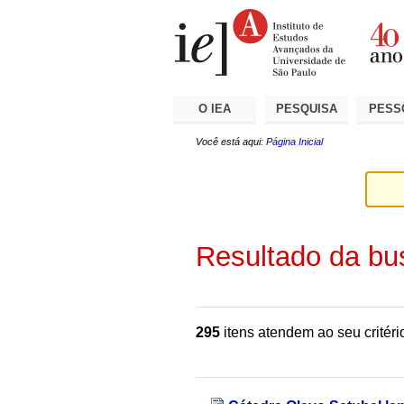
Ir
Ferramentas
Seções
para
Pessoais
o
conteúdo.
|
Ir
para
a
O IEA
PESQUISA
PESS
navegação
Você está aqui:
Página Inicial
Resultado da bu
295
itens atendem ao seu critéri