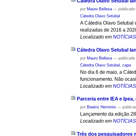
Cátedra Olavo Setubal lan
por
Mauro Bellesa
—
publicado
Cátedra Olavo Setubal
A Cátedra Olavo Setubal d
realizadas de 2016 a 202
Localizado em
NOTÍCIA
Cátedra Olavo Setubal lan
por
Mauro Bellesa
—
publicado
Cátedra Olavo Setubal
,
capa
No dia 6 de maio, a Cáted
funcionamento. Não ocasiã
Localizado em
NOTÍCIA
Parceria entre IEA e Ipea
por
Beatriz Herminio
—
publica
Lançamento da edição 28 
Localizado em
NOTÍCIA
Três dos pesquisadores m