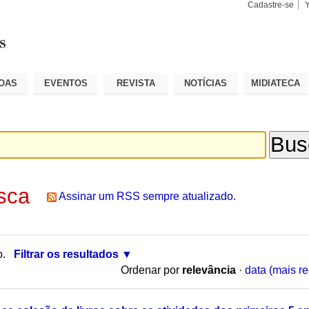
Cadastre-se
Busca
Busca
Avançad
OAS
EVENTOS
REVISTA
NOTÍCIAS
MIDIATECA
sca
Assinar um RSS sempre atualizado.
o.
Filtrar os resultados
Ordenar por
relevância
·
data (mais re