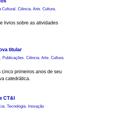
nos
a Cultural
,
Ciência
,
Arte
,
Cultura
,
e livros sobre as atividades
va titular
o
,
Publicações
,
Ciência
,
Arte
,
Cultura
,
s cinco primeiros anos de seu
a catedrática.
de CT&I
cia
,
Tecnologia
,
Inovação