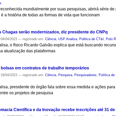
a
, reconhecida mundialmente por suas pesquisas, abrirá série de
é a história de todas as formas de vida que funcionam
S
os Chagas serão modernizados, diz presidente do CNPq
04/04/2023
— registrado em:
Ciência
,
USP Analisa
,
Politica de CT&I
,
Polo R
isa, o físico Ricardo Galvão explica que está buscando recurso
 na atualização das plataformas
S
bolsas em contratos de trabalho temporários
19/04/2023
— registrado em:
Ciência
,
Pesquisa
,
Pesquisadores
,
Política de
lisa, presidente do órgão fala sobre essa medida e ações para
l entre os projetos de pesquisa
S
macia Científica e da Inovação recebe inscrições até 31 de