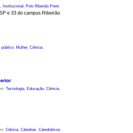
a
,
Institucional
,
Polo Ribeirão Preto
USP e 33 do campus Ribeirão
 público
,
Mulher
,
Ciência
,
erior
 em:
Tecnologia
,
Educação
,
Ciência
,
em:
Ciência
,
Cátedras
,
Catedráticos
,