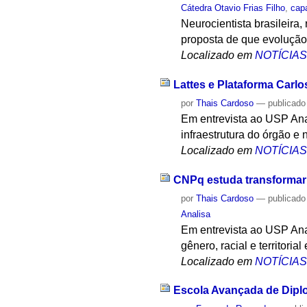
Cátedra Otavio Frias Filho
,
cap
Neurocientista brasileira
proposta de que evolução 
Localizado em
NOTÍCIA
Lattes e Plataforma Carl
por
Thais Cardoso
—
publicado
Em entrevista ao USP Anal
infraestrutura do órgão e
Localizado em
NOTÍCIA
CNPq estuda transformar 
por
Thais Cardoso
—
publicado
Analisa
Em entrevista ao USP Ana
gênero, racial e territoria
Localizado em
NOTÍCIA
Escola Avançada de Diplo