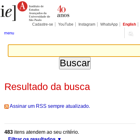
Ir
Ferramentas
Seções
para
Pessoais
o
conteúdo.
|
Cadastre-se
YouTube
Instagram
WhatsApp
English
Ir
para
menu
a
navegação
Resultado da busca
Assinar um RSS sempre atualizado.
483
itens atendem ao seu critério.
Filtrar os resultados