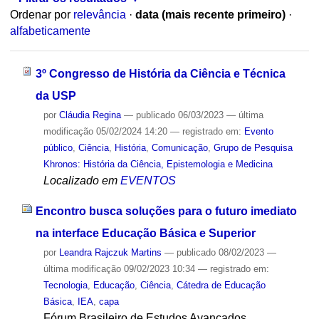
Ordenar por
relevância
·
data (mais recente primeiro)
·
alfabeticamente
3º Congresso de História da Ciência e Técnica
da USP
por
Cláudia Regina
—
publicado
06/03/2023
—
última
modificação
05/02/2024 14:20
— registrado em:
Evento
público
,
Ciência
,
História
,
Comunicação
,
Grupo de Pesquisa
Khronos: História da Ciência, Epistemologia e Medicina
Localizado em
EVENTOS
Encontro busca soluções para o futuro imediato
na interface Educação Básica e Superior
por
Leandra Rajczuk Martins
—
publicado
08/02/2023
—
última modificação
09/02/2023 10:34
— registrado em:
Tecnologia
,
Educação
,
Ciência
,
Cátedra de Educação
Básica
,
IEA
,
capa
Fórum Brasileiro de Estudos Avançados