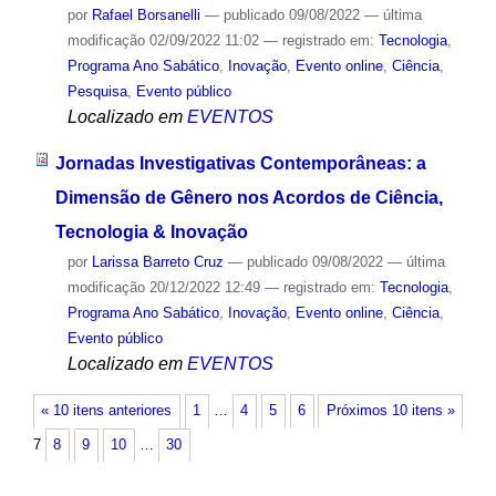
por
Rafael Borsanelli
—
publicado
09/08/2022
—
última
modificação
02/09/2022 11:02
— registrado em:
Tecnologia
,
Programa Ano Sabático
,
Inovação
,
Evento online
,
Ciência
,
Pesquisa
,
Evento público
Localizado em
EVENTOS
Jornadas Investigativas Contemporâneas: a
Dimensão de Gênero nos Acordos de Ciência,
Tecnologia & Inovação
por
Larissa Barreto Cruz
—
publicado
09/08/2022
—
última
modificação
20/12/2022 12:49
— registrado em:
Tecnologia
,
Programa Ano Sabático
,
Inovação
,
Evento online
,
Ciência
,
Evento público
Localizado em
EVENTOS
« 10 itens anteriores
1
…
4
5
6
Próximos 10 itens »
7
8
9
10
…
30