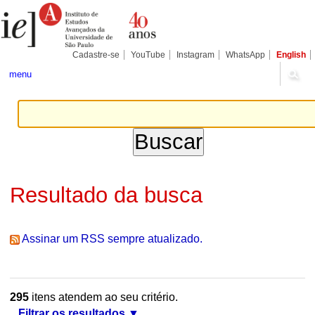
Ir
Ferramentas
Seções
para
Pessoais
o
conteúdo.
|
Cadastre-se
YouTube
Instagram
WhatsApp
English
Ir
para
menu
a
navegação
Resultado da busca
Assinar um RSS sempre atualizado.
295
itens atendem ao seu critério.
Filtrar os resultados