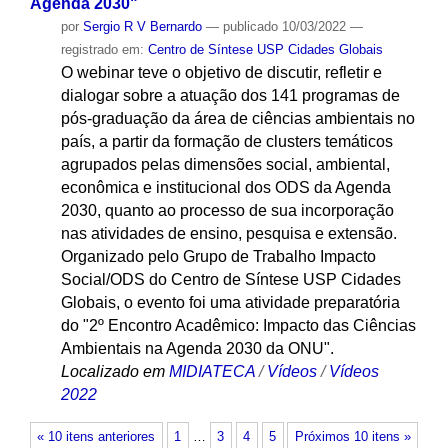
Agenda 2030"
por
Sergio R V Bernardo
—
publicado
10/03/2022
—
registrado em:
Centro de Síntese USP Cidades Globais
O webinar teve o objetivo de discutir, refletir e
dialogar sobre a atuação dos 141 programas de
pós-graduação da área de ciências ambientais no
país, a partir da formação de clusters temáticos
agrupados pelas dimensões social, ambiental,
econômica e institucional dos ODS da Agenda
2030, quanto ao processo de sua incorporação
nas atividades de ensino, pesquisa e extensão.
Organizado pelo Grupo de Trabalho Impacto
Social/ODS do Centro de Síntese USP Cidades
Globais, o evento foi uma atividade preparatória
do "2º Encontro Acadêmico: Impacto das Ciências
Ambientais na Agenda 2030 da ONU".
Localizado em
MIDIATECA
/
Vídeos
/
Vídeos
2022
« 10 itens anteriores
1
…
3
4
5
Próximos 10 itens »