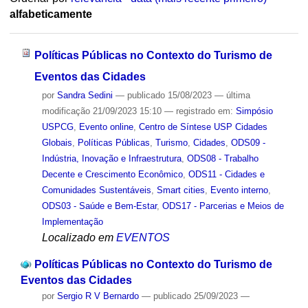
alfabeticamente
Políticas Públicas no Contexto do Turismo de
Eventos das Cidades
por
Sandra Sedini
—
publicado
15/08/2023
—
última
modificação
21/09/2023 15:10
— registrado em:
Simpósio
USPCG
,
Evento online
,
Centro de Síntese USP Cidades
Globais
,
Políticas Públicas
,
Turismo
,
Cidades
,
ODS09 -
Indústria, Inovação e Infraestrutura
,
ODS08 - Trabalho
Decente e Crescimento Econômico
,
ODS11 - Cidades e
Comunidades Sustentáveis
,
Smart cities
,
Evento interno
,
ODS03 - Saúde e Bem-Estar
,
ODS17 - Parcerias e Meios de
Implementação
Localizado em
EVENTOS
Políticas Públicas no Contexto do Turismo de
Eventos das Cidades
por
Sergio R V Bernardo
—
publicado
25/09/2023
—