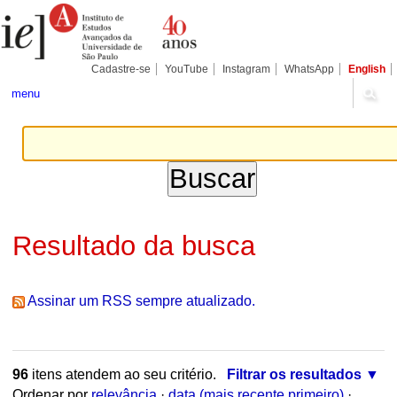
Ir
Ferramentas
Seções
para
Pessoais
o
conteúdo.
|
Cadastre-se
YouTube
Instagram
WhatsApp
English
Ir
para
menu
a
navegação
Resultado da busca
Assinar um RSS sempre atualizado.
96
itens atendem ao seu critério.
Filtrar os resultados
Ordenar por
relevância
·
data (mais recente primeiro)
·