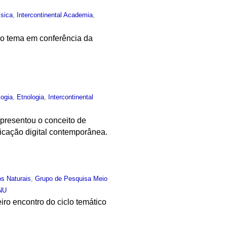
ísica
,
Intercontinental Academia
,
 o tema em conferência da
logia
,
Etnologia
,
Intercontinental
presentou o conceito de
icação digital contemporânea.
s Naturais
,
Grupo de Pesquisa Meio
NU
iro encontro do ciclo temático