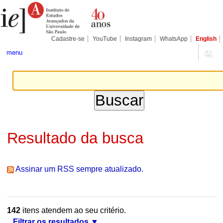
Ir
Ferramentas
Seções
para
Pessoais
o
conteúdo.
|
Cadastre-se
YouTube
Instagram
WhatsApp
English
Ir
para
menu
a
navegação
Resultado da busca
Assinar um RSS sempre atualizado.
142
itens atendem ao seu critério.
Filtrar os resultados