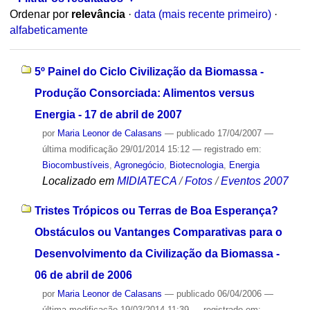
Ordenar por
relevância
·
data (mais recente primeiro)
·
alfabeticamente
5º Painel do Ciclo Civilização da Biomassa -
Produção Consorciada: Alimentos versus
Energia - 17 de abril de 2007
por
Maria Leonor de Calasans
—
publicado
17/04/2007
—
última modificação
29/01/2014 15:12
— registrado em:
Biocombustíveis
,
Agronegócio
,
Biotecnologia
,
Energia
Localizado em
MIDIATECA
/
Fotos
/
Eventos 2007
Tristes Trópicos ou Terras de Boa Esperança?
Obstáculos ou Vantanges Comparativas para o
Desenvolvimento da Civilização da Biomassa -
06 de abril de 2006
por
Maria Leonor de Calasans
—
publicado
06/04/2006
—
última modificação
19/03/2014 11:39
— registrado em: