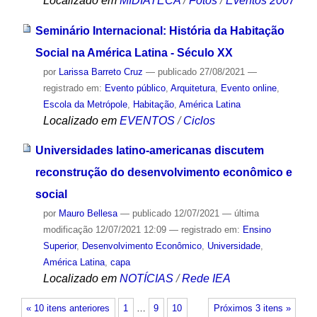
Localizado em
MIDIATECA
/
Fotos
/
Eventos 2007
Seminário Internacional: História da Habitação
Social na América Latina - Século XX
por
Larissa Barreto Cruz
—
publicado
27/08/2021
—
registrado em:
Evento público
,
Arquitetura
,
Evento online
,
Escola da Metrópole
,
Habitação
,
América Latina
Localizado em
EVENTOS
/
Ciclos
Universidades latino-americanas discutem
reconstrução do desenvolvimento econômico e
social
por
Mauro Bellesa
—
publicado
12/07/2021
—
última
modificação
12/07/2021 12:09
— registrado em:
Ensino
Superior
,
Desenvolvimento Econômico
,
Universidade
,
América Latina
,
capa
Localizado em
NOTÍCIAS
/
Rede IEA
« 10 itens anteriores
1
…
9
10
Próximos 3 itens »