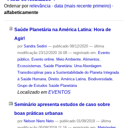
Ordenar por
relevância
·
data (mais recente primeiro)
·
alfabeticamente
Saúde Planetária na América Latina: Hora de
Agir!
por
Sandra Sedini
—
publicado
08/12/2020
—
última
modificação
23/12/2020 16:08
— registrado em:
Evento
público
,
Evento online
,
Meio Ambiente
,
Alimentos
,
Ecossistemas
,
Saúde Planetária: Uma Abordagem
Transdisciplinar para a Sustentabilidade do Planeta Integrada
à Saúde Humana
,
Direito
,
América Latina
,
Biodiversidade
,
Grupo de Estudos Saúde Planetária
Localizado em
EVENTOS
Seminário apresenta estudos de caso sobre
boas práticas urbanas
por
Nelson Niero Neto
—
publicado
01/08/2019
—
última
modificação
05/08/2019 11:16
— registrado em:
Metrópoles
,