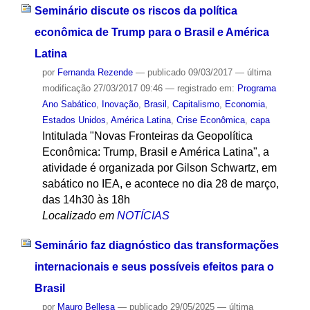
Seminário discute os riscos da política
econômica de Trump para o Brasil e América
Latina
por
Fernanda Rezende
—
publicado
09/03/2017
—
última
modificação
27/03/2017 09:46
— registrado em:
Programa
Ano Sabático
,
Inovação
,
Brasil
,
Capitalismo
,
Economia
,
Estados Unidos
,
América Latina
,
Crise Econômica
,
capa
Intitulada "Novas Fronteiras da Geopolítica
Econômica: Trump, Brasil e América Latina", a
atividade é organizada por Gilson Schwartz, em
sabático no IEA, e acontece no dia 28 de março,
das 14h30 às 18h
Localizado em
NOTÍCIAS
Seminário faz diagnóstico das transformações
internacionais e seus possíveis efeitos para o
Brasil
por
Mauro Bellesa
—
publicado
29/05/2025
—
última