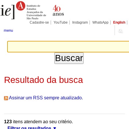
Ir
Ferramentas
Seções
para
Pessoais
o
conteúdo.
|
Cadastre-se
YouTube
Instagram
WhatsApp
English
Ir
para
menu
a
navegação
Resultado da busca
Assinar um RSS sempre atualizado.
123
itens atendem ao seu critério.
Filtrar os resultados