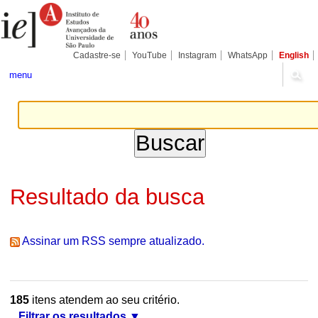
Ir
Ferramentas
Seções
para
Pessoais
o
conteúdo.
|
Cadastre-se
YouTube
Instagram
WhatsApp
English
Ir
para
menu
a
navegação
Resultado da busca
Assinar um RSS sempre atualizado.
185
itens atendem ao seu critério.
Filtrar os resultados