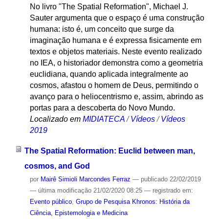
No livro "The Spatial Reformation", Michael J.
Sauter argumenta que o espaço é uma construção
humana: isto é, um conceito que surge da
imaginação humana e é expressa fisicamente em
textos e objetos materiais. Neste evento realizado
no IEA, o historiador demonstra como a geometria
euclidiana, quando aplicada integralmente ao
cosmos, afastou o homem de Deus, permitindo o
avanço para o heliocentrismo e, assim, abrindo as
portas para a descoberta do Novo Mundo.
Localizado em
MIDIATECA
/
Vídeos
/
Vídeos
2019
The Spatial Reformation: Euclid between man,
cosmos, and God
por
Mairê Simioli Marcondes Ferraz
—
publicado
22/02/2019
—
última modificação
21/02/2020 08:25
— registrado em:
Evento público
,
Grupo de Pesquisa Khronos: História da
Ciência, Epistemologia e Medicina