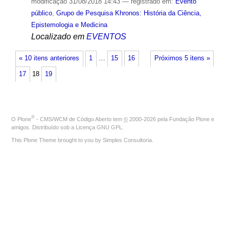
modificação
31/08/2018 14:43
— registrado em:
Evento
público
,
Grupo de Pesquisa Khronos: História da Ciência,
Epistemologia e Medicina
Localizado em
EVENTOS
« 10 itens anteriores
1
…
15
16
Próximos 5 itens »
17
18
19
®
O
Plone
- CMS/WCM de Código Aberto
tem
©
2000-2026 pela
Fundação Plone
e
amigos. Distribuído sob a
Licença GNU GPL
.
This Plone Theme brought to you by
Simples Consultoria
.