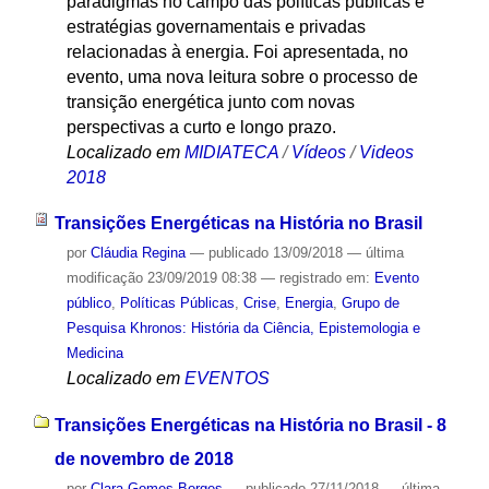
paradigmas no campo das políticas públicas e
estratégias governamentais e privadas
relacionadas à energia. Foi apresentada, no
evento, uma nova leitura sobre o processo de
transição energética junto com novas
perspectivas a curto e longo prazo.
Localizado em
MIDIATECA
/
Vídeos
/
Videos
2018
Transições Energéticas na História no Brasil
por
Cláudia Regina
—
publicado
13/09/2018
—
última
modificação
23/09/2019 08:38
— registrado em:
Evento
público
,
Políticas Públicas
,
Crise
,
Energia
,
Grupo de
Pesquisa Khronos: História da Ciência, Epistemologia e
Medicina
Localizado em
EVENTOS
Transições Energéticas na História no Brasil - 8
de novembro de 2018
por
Clara Gomes Borges
—
publicado
27/11/2018
—
última